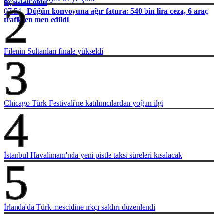
üç aslan öldü
2
07:54 |
Düğün konvoyuna ağır fatura: 540 bin lira ceza, 6 araç
trafikten men edildi
Filenin Sultanları finale yükseldi
3
Chicago Türk Festivali'ne katılımcılardan yoğun ilgi
4
İstanbul Havalimanı'nda yeni pistle taksi süreleri kısalacak
5
İrlanda'da Türk mescidine ırkçı saldırı düzenlendi