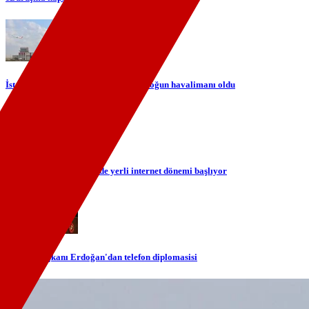
İstanbul Havalimanı Avrupa'nın en yoğun havalimanı oldu
TÜRKSAT ile gökyüzünde yerli internet dönemi başlıyor
Cumhurbaşkanı Erdoğan'dan telefon diplomasisi