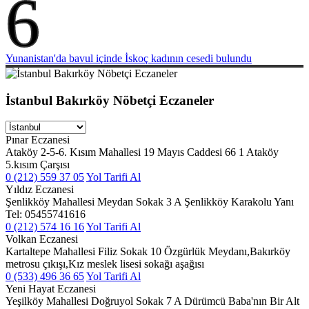
6
Yunanistan'da bavul içinde İskoç kadının cesedi bulundu
İstanbul Bakırköy Nöbetçi Eczaneler
Pınar Eczanesi
Ataköy 2-5-6. Kısım Mahallesi 19 Mayıs Caddesi 66 1 Ataköy
5.kısım Çarşısı
0 (212) 559 37 05
Yol Tarifi Al
Yıldız Eczanesi
Şenlikköy Mahallesi Meydan Sokak 3 A Şenlikköy Karakolu Yanı
Tel: 05455741616
0 (212) 574 16 16
Yol Tarifi Al
Volkan Eczanesi
Kartaltepe Mahallesi Filiz Sokak 10 Özgürlük Meydanı,Bakırköy
metrosu çıkışı,Kız meslek lisesi sokağı aşağısı
0 (533) 496 36 65
Yol Tarifi Al
Yeni Hayat Eczanesi
Yeşilköy Mahallesi Doğruyol Sokak 7 A Dürümcü Baba'nın Bir Alt