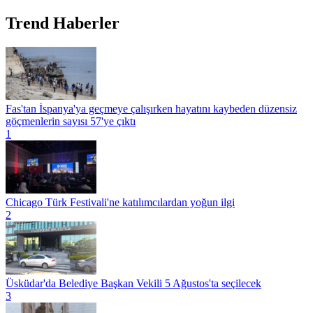
Trend Haberler
Fas'tan İspanya'ya geçmeye çalışırken hayatını kaybeden düzensiz
göçmenlerin sayısı 57'ye çıktı
1
Chicago Türk Festivali'ne katılımcılardan yoğun ilgi
2
Üsküdar'da Belediye Başkan Vekili 5 Ağustos'ta seçilecek
3