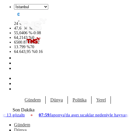
°
24
C
47,6704
%
0
55,0406
%
-0.08
64,2143
%
0
6500.87
%
0.12
13.799
%
70
64.643,95
%
0.16
Gündem
Dünya
Politika
Yerel
Yaşam
Son Dakika
07:59
Japonya'da aşırı sıcaklar nedeniyle hayvanat bahçesinde üç asla
Gündem
Dünya