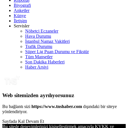
Röportaj
Biyografi
Anketler
Künye
İletişim
Servisler
Nöbetçi Eczaneler
Hava Durumu
İstanbul Namaz Vakitleri
Trafik Durumu
Süper Lig Puan Durumu ve Fikstür
Tüm Manşetler
Son Dakika Haberleri
Haber Arşivi
Web sitemizden ayrılıyorsunuz
Bu bağlantı sizi
https://www.tnshaber.com
dışındaki bir siteye
yönlendiriyor.
Sayfada Kal
Devam Et
Bu sitede deneyimlerinizi kişiselleştirmek amacıyla KVKK ve