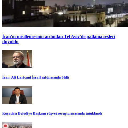
İran'ın misillemesinin ardından Tel Aviv'de patlama sesleri
duyuldu
İran: Ali Laricani İsrail saldırısında öldü
Kuşadası Belediye Başkanı rüşvet soruşturmasında tutuklandı