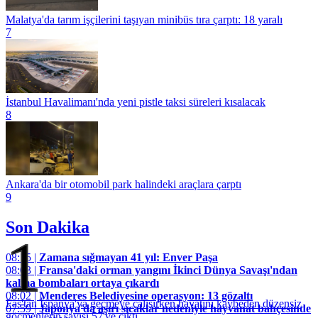
Malatya'da tarım işçilerini taşıyan minibüs tıra çarptı: 18 yaralı
7
İstanbul Havalimanı'nda yeni pistle taksi süreleri kısalacak
8
Ankara'da bir otomobil park halindeki araçlara çarptı
9
Son Dakika
1
08:15 |
Zamana sığmayan 41 yıl: Enver Paşa
08:03 |
Fransa'daki orman yangını İkinci Dünya Savaşı'ndan
kalma bombaları ortaya çıkardı
08:02 |
Menderes Belediyesine operasyon: 13 gözaltı
Fas'tan İspanya'ya geçmeye çalışırken hayatını kaybeden düzensiz
07:59 |
Japonya'da aşırı sıcaklar nedeniyle hayvanat bahçesinde
göçmenlerin sayısı 57'ye çıktı