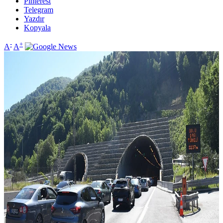
Pinterest
Telegram
Yazdır
Kopyala
-
+
A
A