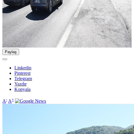
Paylaş
Linkedin
Pinterest
Telegram
Yazdır
Kopyala
-
+
A
A