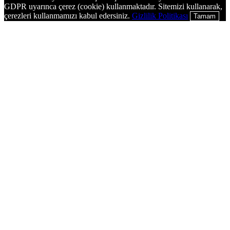
GDPR uyarınca çerez (cookie) kullanmaktadır. Sitemizi kullanarak,
çerezleri kullanmamızı kabul edersiniz.
Gizlilik Politikası
Tamam