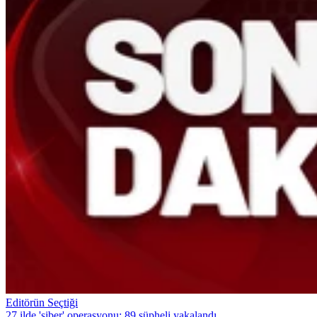
Editörün Seçtiği
27 ilde 'siber' operasyonu: 89 şüpheli yakalandı