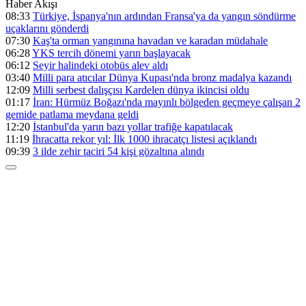
Haber Akışı
08:33
Türkiye, İspanya'nın ardından Fransa'ya da yangın söndürme
uçaklarını gönderdi
07:30
Kaş'ta orman yangınına havadan ve karadan müdahale
06:28
YKS tercih dönemi yarın başlayacak
06:12
Seyir halindeki otobüs alev aldı
03:40
Milli para atıcılar Dünya Kupası'nda bronz madalya kazandı
12:09
Milli serbest dalışçısı Kardelen dünya ikincisi oldu
01:17
İran: Hürmüz Boğazı'nda mayınlı bölgeden geçmeye çalışan 2
gemide patlama meydana geldi
12:20
İstanbul'da yarın bazı yollar trafiğe kapatılacak
11:19
İhracatta rekor yıl: İlk 1000 ihracatçı listesi açıklandı
09:39
3 ilde zehir taciri 54 kişi gözaltına alındı