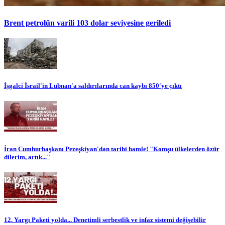
Brent petrolün varili 103 dolar seviyesine geriledi
İşgalci İsrail'in Lübnan'a saldırılarında can kaybı 850'ye çıktı
İran Cumhurbaşkanı Pezeşkiyan'dan tarihi hamle! "Komşu ülkelerden özür
dilerim, artık..."
12. Yargı Paketi yolda... Denetimli serbestlik ve infaz sistemi değişebilir