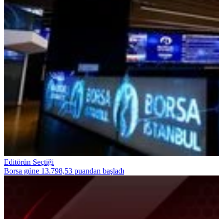
Editörün Seçtiği
Borsa güne 13.798,53 puandan başladı