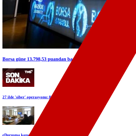
Borsa güne 13.798,53 puandan başladı
27 ilde 'siber' operasyonu: 89 şüpheli yakalandı
eDuruşma kapsamı genişliyor