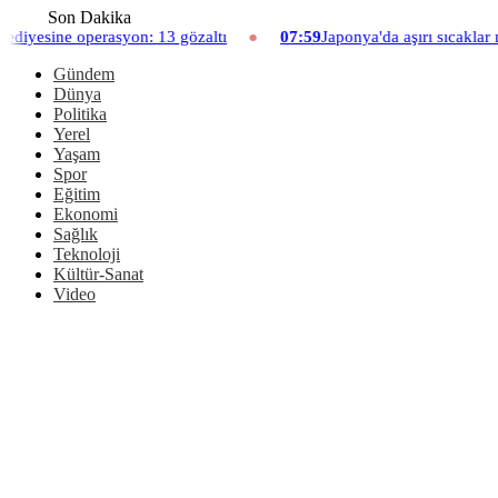
Son Dakika
13 gözaltı
07:59
Japonya'da aşırı sıcaklar nedeniyle hayvanat ba
Gündem
Dünya
Politika
Yerel
Yaşam
Spor
Eğitim
Ekonomi
Sağlık
Teknoloji
Kültür-Sanat
Video