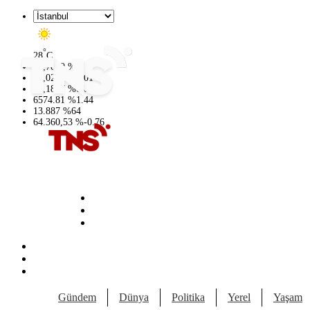
°
28
C
47,7069
%
0.17
55,0265
%
0.01
64,1897
%
0.02
6574.81
%
1.44
13.887
%
64
64.360,53
%
-0.76
Gündem
Dünya
Politika
Yerel
Yaşam