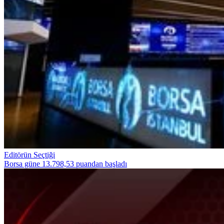
Editörün Seçtiği
Borsa güne 13.798,53 puandan başladı