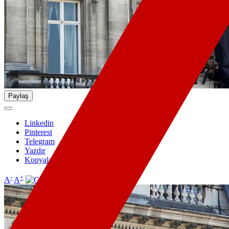
Paylaş
Linkedin
Pinterest
Telegram
Yazdır
Kopyala
-
+
A
A