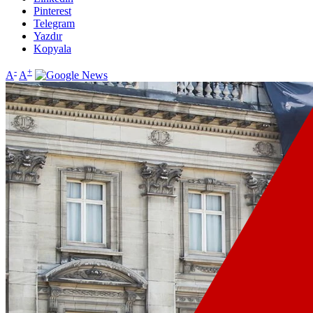
Pinterest
Telegram
Yazdır
Kopyala
-
+
A
A