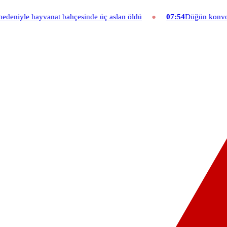
hçesinde üç aslan öldü
07:54
Düğün konvoyuna ağır fatura: 540 bi