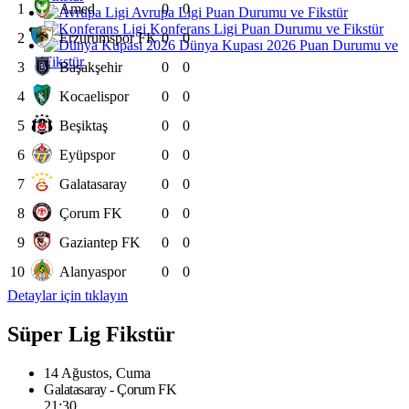
1
Amed
0
0
Avrupa Ligi Puan Durumu ve Fikstür
Konferans Ligi Puan Durumu ve Fikstür
2
Erzurumspor FK
0
0
Dünya Kupası 2026 Puan Durumu ve
Fikstür
3
Başakşehir
0
0
4
Kocaelispor
0
0
5
Beşiktaş
0
0
6
Eyüpspor
0
0
7
Galatasaray
0
0
8
Çorum FK
0
0
9
Gaziantep FK
0
0
10
Alanyaspor
0
0
Detaylar için tıklayın
Süper Lig Fikstür
14 Ağustos, Cuma
Galatasaray - Çorum FK
21:30