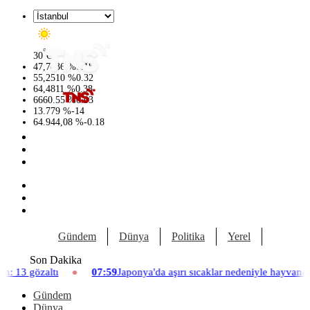
°
30
C
47,7436
%
0.18
55,2510
%
0.32
64,4811
%
0.38
6660.55
%
0.03
13.779
%
-14
64.944,08
%
-0.18
Gündem
Dünya
Politika
Yerel
Yaşam
Son Dakika
07:59
Japonya'da aşırı sıcaklar nedeniyle hayvanat bahçesinde üç asla
Gündem
Dünya