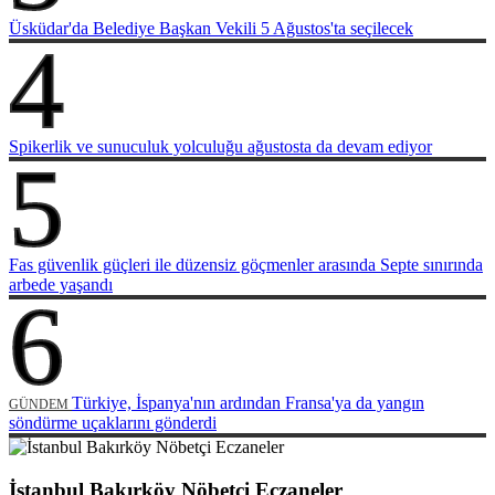
Üsküdar'da Belediye Başkan Vekili 5 Ağustos'ta seçilecek
4
Spikerlik ve sunuculuk yolculuğu ağustosta da devam ediyor
5
Fas güvenlik güçleri ile düzensiz göçmenler arasında Septe sınırında
arbede yaşandı
6
Türkiye, İspanya'nın ardından Fransa'ya da yangın
GÜNDEM
söndürme uçaklarını gönderdi
İstanbul Bakırköy Nöbetçi Eczaneler