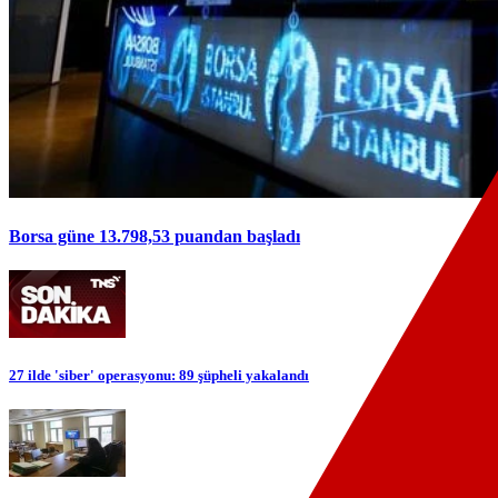
Borsa güne 13.798,53 puandan başladı
27 ilde 'siber' operasyonu: 89 şüpheli yakalandı