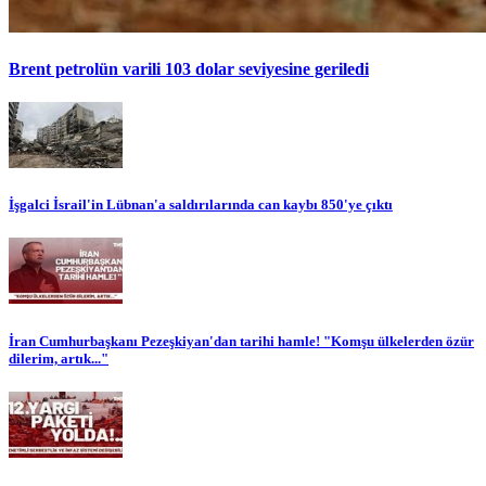
Brent petrolün varili 103 dolar seviyesine geriledi
İşgalci İsrail'in Lübnan'a saldırılarında can kaybı 850'ye çıktı
İran Cumhurbaşkanı Pezeşkiyan'dan tarihi hamle! "Komşu ülkelerden özür
dilerim, artık..."