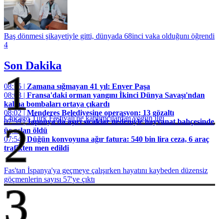
Baş dönmesi şikayetiyle gitti, dünyada 68inci vaka olduğunı öğrendi
4
Son Dakika
1
08:15 |
Zamana sığmayan 41 yıl: Enver Paşa
08:03 |
Fransa'daki orman yangını İkinci Dünya Savaşı'ndan
kalma bombaları ortaya çıkardı
08:02 |
Menderes Belediyesine operasyon: 13 gözaltı
Chicago Türk Festivali'ne katılımcılardan yoğun ilgi
07:59 |
Japonya'da aşırı sıcaklar nedeniyle hayvanat bahçesinde
2
üç aslan öldü
07:54 |
Düğün konvoyuna ağır fatura: 540 bin lira ceza, 6 araç
trafikten men edildi
Fas'tan İspanya'ya geçmeye çalışırken hayatını kaybeden düzensiz
göçmenlerin sayısı 57'ye çıktı
3