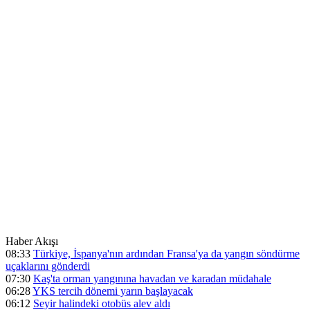
Haber Akışı
08:33
Türkiye, İspanya'nın ardından Fransa'ya da yangın söndürme
uçaklarını gönderdi
07:30
Kaş'ta orman yangınına havadan ve karadan müdahale
06:28
YKS tercih dönemi yarın başlayacak
06:12
Seyir halindeki otobüs alev aldı