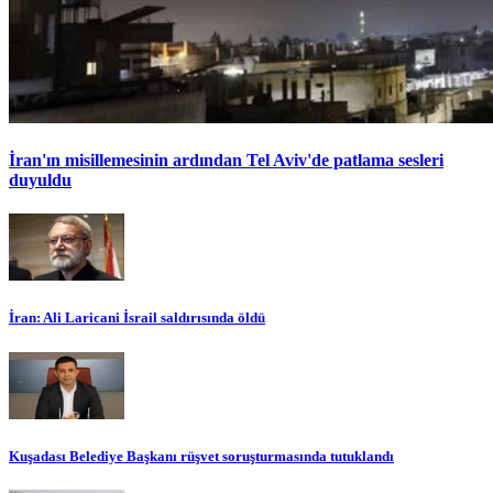
İran'ın misillemesinin ardından Tel Aviv'de patlama sesleri
duyuldu
İran: Ali Laricani İsrail saldırısında öldü
Kuşadası Belediye Başkanı rüşvet soruşturmasında tutuklandı