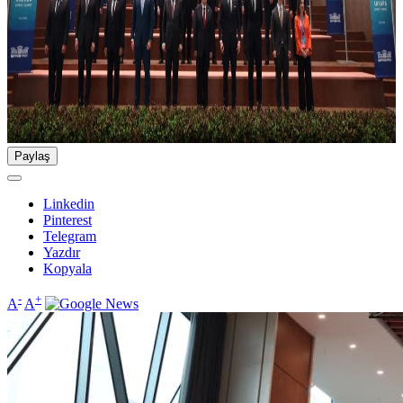
Paylaş
Linkedin
Pinterest
Telegram
Yazdır
Kopyala
-
+
A
A