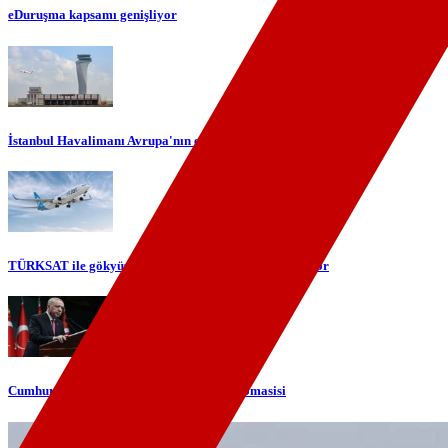
eDuruşma kapsamı genişliyor
İstanbul Havalimanı Avrupa'nın en yoğun havalimanı oldu
TÜRKSAT ile gökyüzünde yerli internet dönemi başlıyor
Cumhurbaşkanı Erdoğan'dan telefon diplomasisi