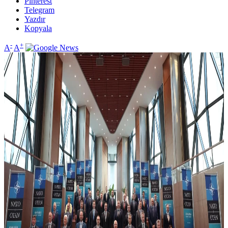
Pinterest
Telegram
Yazdır
Kopyala
-
+
A
A