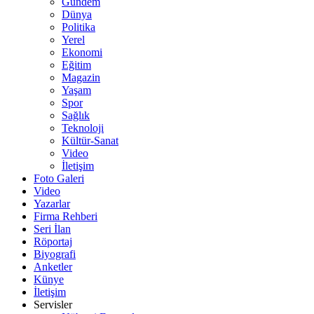
Gündem
Dünya
Politika
Yerel
Ekonomi
Eğitim
Magazin
Yaşam
Spor
Sağlık
Teknoloji
Kültür-Sanat
Video
İletişim
Foto Galeri
Video
Yazarlar
Firma Rehberi
Seri İlan
Röportaj
Biyografi
Anketler
Künye
İletişim
Servisler