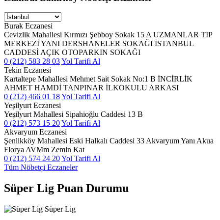
Burak Eczanesi
Cevizlik Mahallesi Kırmızı Şebboy Sokak 15 A UZMANLAR TIP
MERKEZİ YANI DERSHANELER SOKAĞI İSTANBUL
CADDESİ AÇIK OTOPARKIN SOKAĞI
0 (212) 583 28 03
Yol Tarifi Al
Tekin Eczanesi
Kartaltepe Mahallesi Mehmet Sait Sokak No:1 B İNCİRLİK
AHMET HAMDİ TANPINAR İLKOKULU ARKASI
0 (212) 466 01 18
Yol Tarifi Al
Yeşilyurt Eczanesi
Yeşilyurt Mahallesi Sipahioğlu Caddesi 13 B
0 (212) 573 15 20
Yol Tarifi Al
Akvaryum Eczanesi
Şenlikköy Mahallesi Eski Halkalı Caddesi 33 Akvaryum Yanı Akua
Florya AVMm Zemin Kat
0 (212) 574 24 20
Yol Tarifi Al
Tüm Nöbetçi Eczaneler
Süper Lig Puan Durumu
Süper Lig