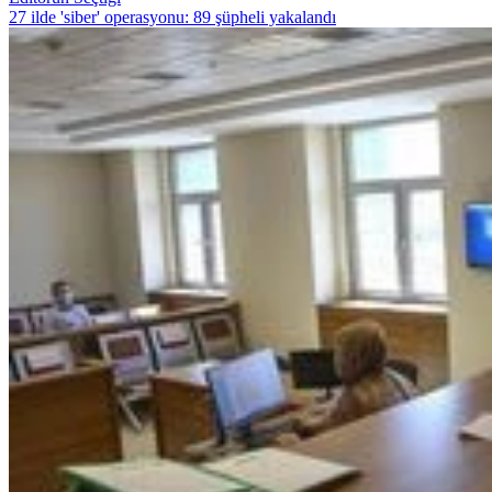
27 ilde 'siber' operasyonu: 89 şüpheli yakalandı