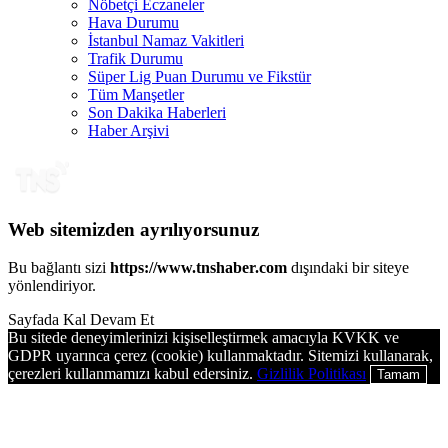
Nöbetçi Eczaneler
Hava Durumu
İstanbul Namaz Vakitleri
Trafik Durumu
Süper Lig Puan Durumu ve Fikstür
Tüm Manşetler
Son Dakika Haberleri
Haber Arşivi
Web sitemizden ayrılıyorsunuz
Bu bağlantı sizi
https://www.tnshaber.com
dışındaki bir siteye
yönlendiriyor.
Sayfada Kal
Devam Et
Bu sitede deneyimlerinizi kişiselleştirmek amacıyla KVKK ve
GDPR uyarınca çerez (cookie) kullanmaktadır. Sitemizi kullanarak,
çerezleri kullanmamızı kabul edersiniz.
Gizlilik Politikası
Tamam