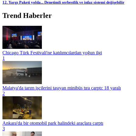
12. Yargı Paketi yolda... Denetimli serbestlik ve infaz sistemi değişebilir
Trend Haberler
Chicago Türk Festivali'ne katılımcılardan yoğun ilgi
1
Malatya'da tarım işçilerini taşıyan minibüs tıra çarptı: 18 yaralı
2
Ankara'da bir otomobil park halindeki araçlara çarptı
3