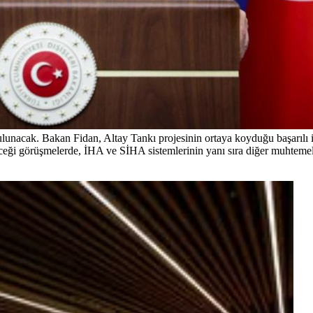
unacak. Bakan Fidan, Altay Tankı projesinin ortaya koyduğu başarılı iş
ceği görüşmelerde, İHA ve SİHA sistemlerinin yanı sıra diğer muhtemel