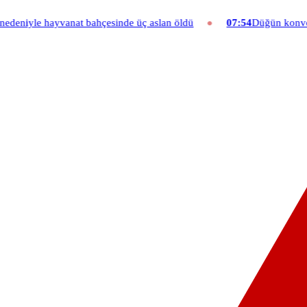
t bahçesinde üç aslan öldü
07:54
Düğün konvoyuna ağır fatura: 540