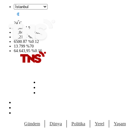
°
24
C
47,6704
%
0
55,0406
%
-0.08
64,2143
%
0
6500.87
%
0.12
13.799
%
70
64.643,95
%
0.16
Gündem
Dünya
Politika
Yerel
Yaşam