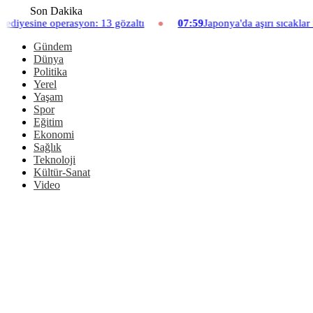
Son Dakika
n: 13 gözaltı
07:59
Japonya'da aşırı sıcaklar nedeniyle hayvana
Gündem
Dünya
Politika
Yerel
Yaşam
Spor
Eğitim
Ekonomi
Sağlık
Teknoloji
Kültür-Sanat
Video