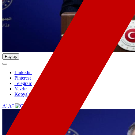
Paylaş
Linkedin
Pinterest
Telegram
Yazdır
Kopyala
-
+
A
A