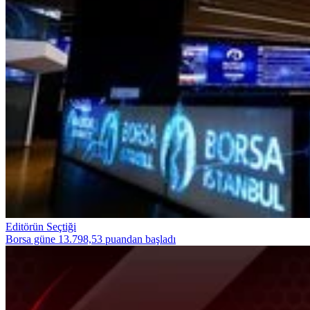
Editörün Seçtiği
Borsa güne 13.798,53 puandan başladı