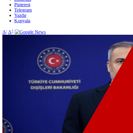
Pinterest
Telegram
Yazdır
Kopyala
-
+
A
A