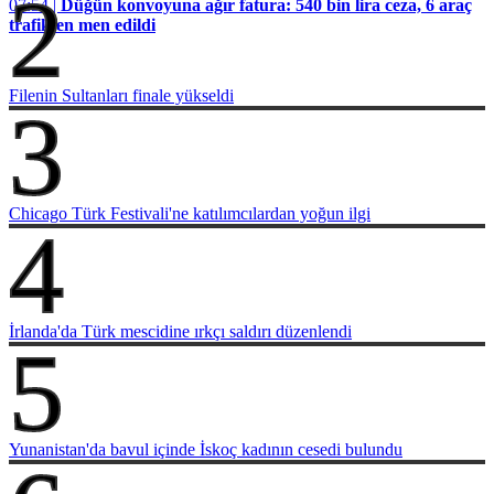
2
07:54 |
Düğün konvoyuna ağır fatura: 540 bin lira ceza, 6 araç
trafikten men edildi
Filenin Sultanları finale yükseldi
3
Chicago Türk Festivali'ne katılımcılardan yoğun ilgi
4
İrlanda'da Türk mescidine ırkçı saldırı düzenlendi
5
Yunanistan'da bavul içinde İskoç kadının cesedi bulundu