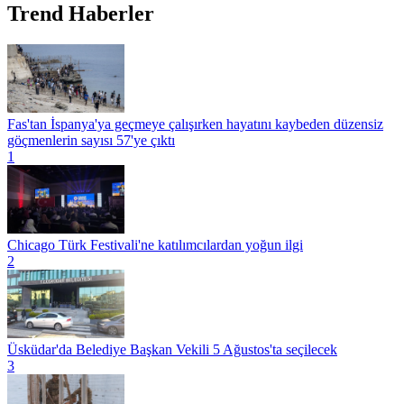
Trend Haberler
Fas'tan İspanya'ya geçmeye çalışırken hayatını kaybeden düzensiz
göçmenlerin sayısı 57'ye çıktı
1
Chicago Türk Festivali'ne katılımcılardan yoğun ilgi
2
Üsküdar'da Belediye Başkan Vekili 5 Ağustos'ta seçilecek
3