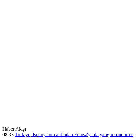
Haber Akışı
08:33
Türkiye, İspanya'nın ardından Fransa'ya da yangın söndürme