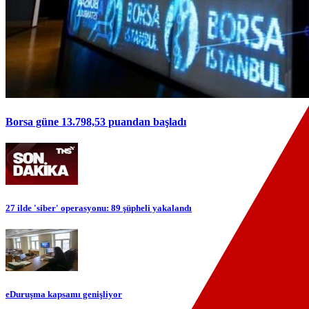
Borsa güne 13.798,53 puandan başladı
27 ilde 'siber' operasyonu: 89 şüpheli yakalandı
eDuruşma kapsamı genişliyor