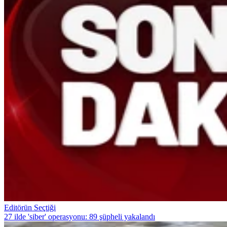
Editörün Seçtiği
27 ilde 'siber' operasyonu: 89 şüpheli yakalandı