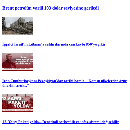
Brent petrolün varili 103 dolar seviyesine geriledi
İşgalci İsrail'in Lübnan'a saldırılarında can kaybı 850'ye çıktı
İran Cumhurbaşkanı Pezeşkiyan'dan tarihi hamle! "Komşu ülkelerden özür
dilerim, artık..."
12. Yargı Paketi yolda... Denetimli serbestlik ve infaz sistemi değişebilir