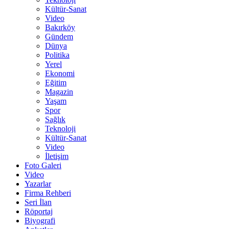
Kültür-Sanat
Video
Bakırköy
Gündem
Dünya
Politika
Yerel
Ekonomi
Eğitim
Magazin
Yaşam
Spor
Sağlık
Teknoloji
Kültür-Sanat
Video
İletişim
Foto Galeri
Video
Yazarlar
Firma Rehberi
Seri İlan
Röportaj
Biyografi