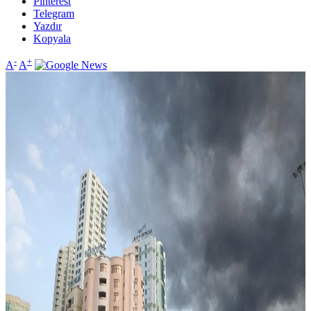
Pinterest
Telegram
Yazdır
Kopyala
-
+
A
A