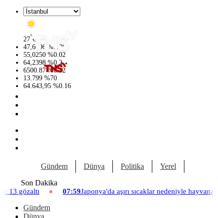
°
27
C
47,6006
%
0.06
55,0250
%
0.02
64,2398
%
0.2
6500.87
%
0.12
13.799
%
70
64.643,95
%
0.16
Gündem
Dünya
Politika
Yerel
Yaşam
Son Dakika
07:59
Japonya'da aşırı sıcaklar nedeniyle hayvanat bahçesinde üç aslan
Gündem
Dünya