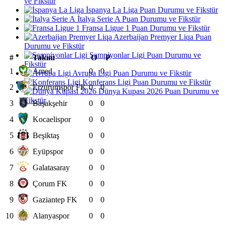
ve Fikstür
İspanya La Liga Puan Durumu ve Fikstür
İtalya Serie A Puan Durumu ve Fikstür
Fransa Ligue 1 Puan Durumu ve Fikstür
Azerbaijan Premyer Liqa Puan
Durumu ve Fikstür
Şampiyonlar Ligi Puan Durumu ve
#
Takım
O
P
Fikstür
1
Amed
0
0
Avrupa Ligi Puan Durumu ve Fikstür
Konferans Ligi Puan Durumu ve Fikstür
2
Erzurumspor FK
0
0
Dünya Kupası 2026 Puan Durumu ve
Fikstür
3
Başakşehir
0
0
4
Kocaelispor
0
0
5
Beşiktaş
0
0
6
Eyüpspor
0
0
7
Galatasaray
0
0
8
Çorum FK
0
0
9
Gaziantep FK
0
0
10
Alanyaspor
0
0