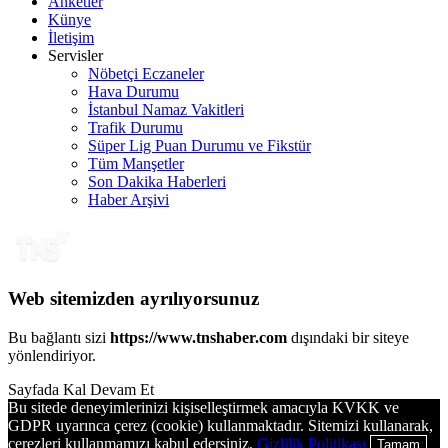
Anketler
Künye
İletişim
Servisler
Nöbetçi Eczaneler
Hava Durumu
İstanbul Namaz Vakitleri
Trafik Durumu
Süper Lig Puan Durumu ve Fikstür
Tüm Manşetler
Son Dakika Haberleri
Haber Arşivi
Web sitemizden ayrılıyorsunuz
Bu bağlantı sizi
https://www.tnshaber.com
dışındaki bir siteye
yönlendiriyor.
Sayfada Kal
Devam Et
Bu sitede deneyimlerinizi kişiselleştirmek amacıyla KVKK ve
GDPR uyarınca çerez (cookie) kullanmaktadır. Sitemizi kullanarak,
çerezleri kullanmamızı kabul edersiniz.
Gizlilik Politikası
Tamam