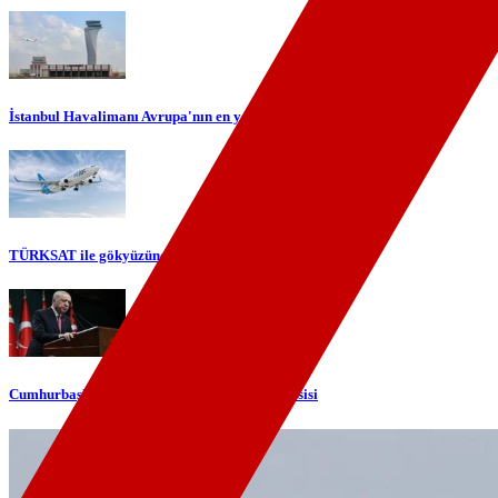
İstanbul Havalimanı Avrupa'nın en yoğun havalimanı oldu
TÜRKSAT ile gökyüzünde yerli internet dönemi başlıyor
Cumhurbaşkanı Erdoğan'dan telefon diplomasisi