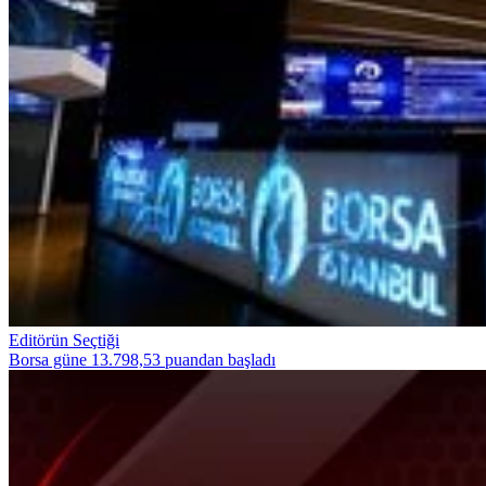
Editörün Seçtiği
Borsa güne 13.798,53 puandan başladı