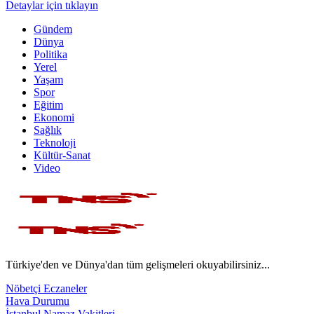
Detaylar için tıklayın
Gündem
Dünya
Politika
Yerel
Yaşam
Spor
Eğitim
Ekonomi
Sağlık
Teknoloji
Kültür-Sanat
Video
Türkiye'den ve Dünya'dan tüm gelişmeleri okuyabilirsiniz...
Nöbetçi Eczaneler
Hava Durumu
İstanbul Namaz Vakitleri