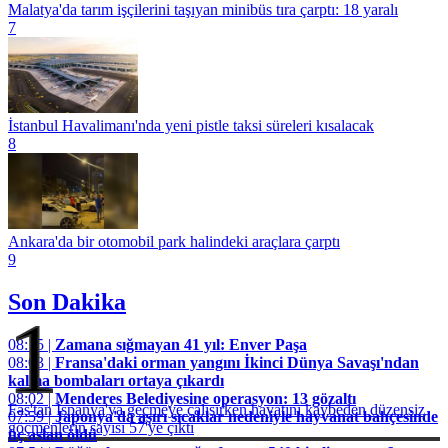
Malatya'da tarım işçilerini taşıyan minibüs tıra çarptı: 18 yaralı
7
İstanbul Havalimanı'nda yeni pistle taksi süreleri kısalacak
8
Ankara'da bir otomobil park halindeki araçlara çarptı
9
Son Dakika
1
08:15 |
Zamana sığmayan 41 yıl: Enver Paşa
08:03 |
Fransa'daki orman yangını İkinci Dünya Savaşı'ndan
kalma bombaları ortaya çıkardı
08:02 |
Menderes Belediyesine operasyon: 13 gözaltı
Fas'tan İspanya'ya geçmeye çalışırken hayatını kaybeden düzensiz
07:59 |
Japonya'da aşırı sıcaklar nedeniyle hayvanat bahçesinde
göçmenlerin sayısı 57'ye çıktı
üç aslan öldü