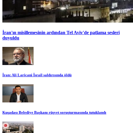
İran'ın misillemesinin ardından Tel Aviv'de patlama sesleri
duyuldu
İran: Ali Laricani İsrail saldırısında öldü
Kuşadası Belediye Başkanı rüşvet soruşturmasında tutuklandı