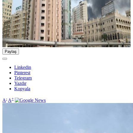
Paylaş
Linkedin
Pinterest
Telegram
Yazdır
Kopyala
-
+
A
A