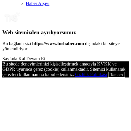
Haber Arşivi
Web sitemizden ayrılıyorsunuz
Bu bağlantı sizi
https://www.tnshaber.com
dışındaki bir siteye
yönlendiriyor.
Sayfada Kal
Devam Et
Bu sitede deneyimlerinizi kişiselleştirmek amacıyla KVKK ve
GDPR uyarınca çerez (cookie) kullanmaktadır. Sitemizi kullanarak,
çerezleri kullanmamızı kabul edersiniz.
Gizlilik Politikası
Tamam