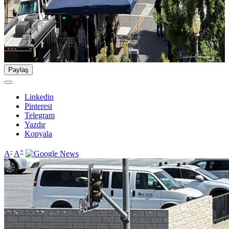
Paylaş
Linkedin
Pinterest
Telegram
Yazdır
Kopyala
-
+
A
A