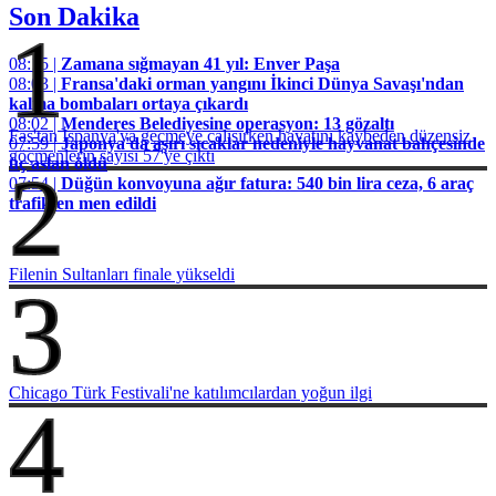
Son Dakika
1
08:15 |
Zamana sığmayan 41 yıl: Enver Paşa
08:03 |
Fransa'daki orman yangını İkinci Dünya Savaşı'ndan
kalma bombaları ortaya çıkardı
08:02 |
Menderes Belediyesine operasyon: 13 gözaltı
Fas'tan İspanya'ya geçmeye çalışırken hayatını kaybeden düzensiz
07:59 |
Japonya'da aşırı sıcaklar nedeniyle hayvanat bahçesinde
göçmenlerin sayısı 57'ye çıktı
üç aslan öldü
2
07:54 |
Düğün konvoyuna ağır fatura: 540 bin lira ceza, 6 araç
trafikten men edildi
Filenin Sultanları finale yükseldi
3
Chicago Türk Festivali'ne katılımcılardan yoğun ilgi
4