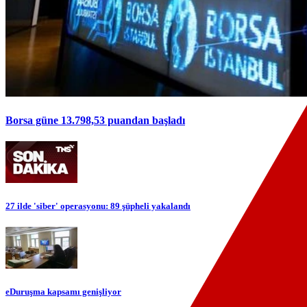
Borsa güne 13.798,53 puandan başladı
27 ilde 'siber' operasyonu: 89 şüpheli yakalandı
eDuruşma kapsamı genişliyor