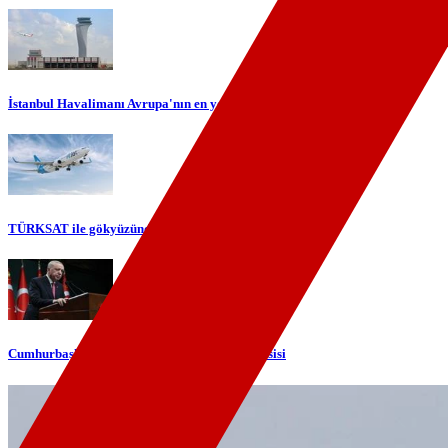
İstanbul Havalimanı Avrupa'nın en yoğun havalimanı oldu
TÜRKSAT ile gökyüzünde yerli internet dönemi başlıyor
Cumhurbaşkanı Erdoğan'dan telefon diplomasisi