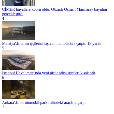
CİMER hayallere köprü oldu: Otizmli Osman Marmaray hayalini
gerçekleştirdi
4
Malatya'da tarım işçilerini taşıyan minibüs tıra çarptı: 18 yaralı
5
İstanbul Havalimanı'nda yeni pistle taksi süreleri kısalacak
6
Ankara'da bir otomobil park halindeki araçlara çarptı
7