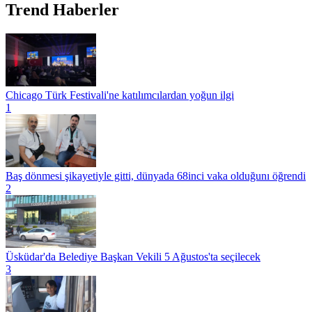
Trend Haberler
Chicago Türk Festivali'ne katılımcılardan yoğun ilgi
1
Baş dönmesi şikayetiyle gitti, dünyada 68inci vaka olduğunı öğrendi
2
Üsküdar'da Belediye Başkan Vekili 5 Ağustos'ta seçilecek
3