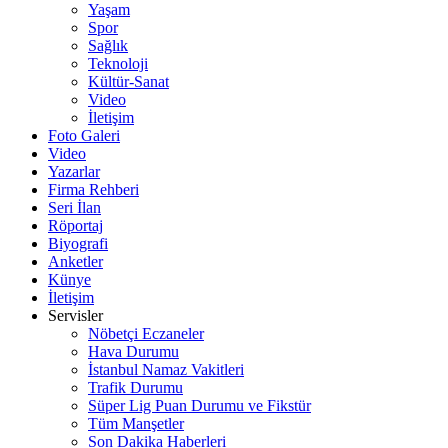
Yaşam
Spor
Sağlık
Teknoloji
Kültür-Sanat
Video
İletişim
Foto Galeri
Video
Yazarlar
Firma Rehberi
Seri İlan
Röportaj
Biyografi
Anketler
Künye
İletişim
Servisler
Nöbetçi Eczaneler
Hava Durumu
İstanbul Namaz Vakitleri
Trafik Durumu
Süper Lig Puan Durumu ve Fikstür
Tüm Manşetler
Son Dakika Haberleri