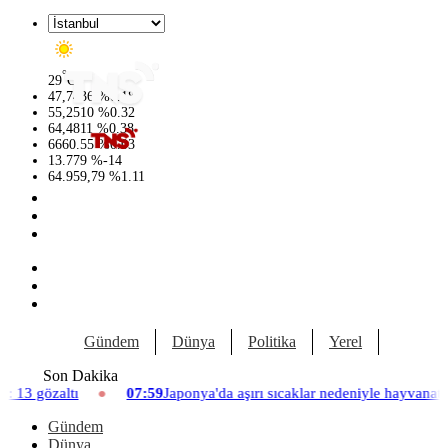
°
29
C
47,7436
%
0.18
55,2510
%
0.32
64,4811
%
0.38
6660.55
%
0.03
13.779
%
-14
64.959,79
%
1.11
Gündem
Dünya
Politika
Yerel
Yaşam
Son Dakika
07:59
Japonya'da aşırı sıcaklar nedeniyle hayvanat bahçesinde üç aslan
Gündem
Dünya