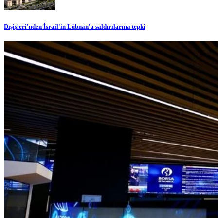
Dışişleri'nden İsrail'in Lübnan'a saldırılarına tepki