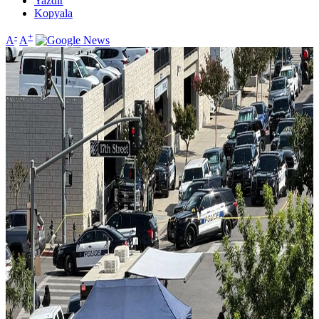
Yazdır
Kopyala
-
+
A
A