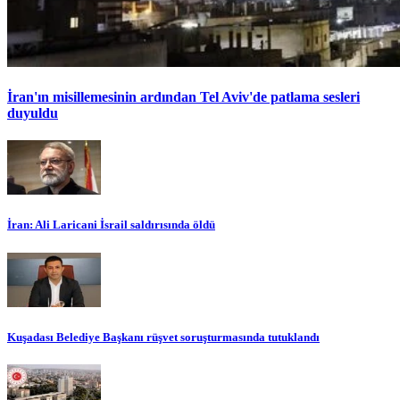
İran'ın misillemesinin ardından Tel Aviv'de patlama sesleri
duyuldu
İran: Ali Laricani İsrail saldırısında öldü
Kuşadası Belediye Başkanı rüşvet soruşturmasında tutuklandı