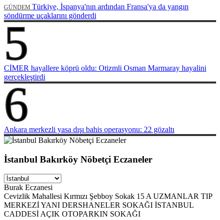
Türkiye, İspanya'nın ardından Fransa'ya da yangın
GÜNDEM
söndürme uçaklarını gönderdi
5
CİMER hayallere köprü oldu: Otizmli Osman Marmaray hayalini
gerçekleştirdi
6
Ankara merkezli yasa dışı bahis operasyonu: 22 gözaltı
İstanbul Bakırköy Nöbetçi Eczaneler
Burak Eczanesi
Cevizlik Mahallesi Kırmızı Şebboy Sokak 15 A UZMANLAR TIP
MERKEZİ YANI DERSHANELER SOKAĞI İSTANBUL
CADDESİ AÇIK OTOPARKIN SOKAĞI