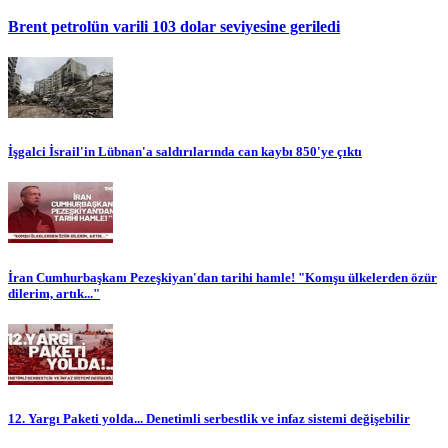
Brent petrolün varili 103 dolar seviyesine geriledi
İşgalci İsrail'in Lübnan'a saldırılarında can kaybı 850'ye çıktı
İran Cumhurbaşkanı Pezeşkiyan'dan tarihi hamle! "Komşu ülkelerden özür
dilerim, artık..."
12. Yargı Paketi yolda... Denetimli serbestlik ve infaz sistemi değişebilir