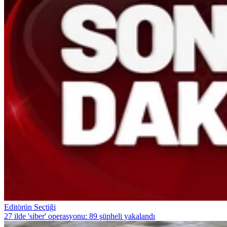
Editörün Seçtiği
27 ilde 'siber' operasyonu: 89 şüpheli yakalandı