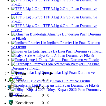
TFF 3.Lig 1.Grup Puan Durumu ve
Fikstür
TFF 3.Lig 2.Grup Puan Durumu ve
Fikstür
TFF 3.Lig 3.Grup Puan Durumu ve
Fikstür
TFF 3.Lig 4.Grup Puan Durumu ve
Fikstür
Almanya Bundesliga Puan Durumu
ve Fikstür
İngiltere Premier Lig Puan Durumu
ve Fikstür
İspanya La Liga Puan Durumu ve Fikstür
İtalya Serie A Puan Durumu ve Fikstür
Fransa Ligue 1 Puan Durumu ve Fikstür
Azerbaijan Premyer Liqa Puan
Durumu ve Fikstür
Şampiyonlar Ligi Puan Durumu ve
#
Takım
O
P
Fikstür
1
Amed
0
0
Avrupa Ligi Puan Durumu ve Fikstür
Konferans Ligi Puan Durumu ve Fikstür
2
Erzurumspor FK
0
0
Dünya Kupası 2026 Puan Durumu ve
Fikstür
3
Başakşehir
0
0
4
Kocaelispor
0
0