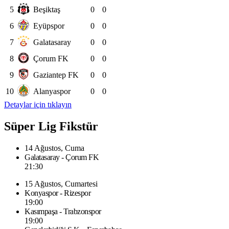
5
Beşiktaş
0
0
6
Eyüpspor
0
0
7
Galatasaray
0
0
8
Çorum FK
0
0
9
Gaziantep FK
0
0
10
Alanyaspor
0
0
Detaylar için tıklayın
Süper Lig Fikstür
14 Ağustos, Cuma
Galatasaray - Çorum FK
21:30
15 Ağustos, Cumartesi
Konyaspor - Rizespor
19:00
Kasımpaşa - Trabzonspor
19:00