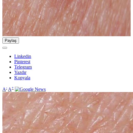
Paylaş
Linkedin
Pinterest
Telegram
Yazdır
Kopyala
-
+
A
A