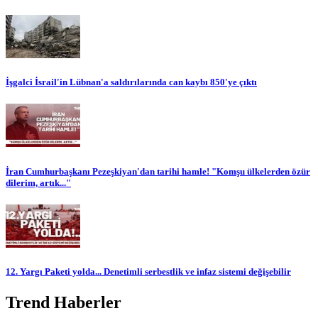
İşgalci İsrail'in Lübnan'a saldırılarında can kaybı 850'ye çıktı
İran Cumhurbaşkanı Pezeşkiyan'dan tarihi hamle! "Komşu ülkelerden özür
dilerim, artık..."
12. Yargı Paketi yolda... Denetimli serbestlik ve infaz sistemi değişebilir
Trend Haberler