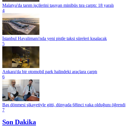
Malatya'da tarım işçilerini taşıyan minibüs tıra çarptı: 18 yaralı
4
İstanbul Havalimanı'nda yeni pistle taksi süreleri kısalacak
5
Ankara'da bir otomobil park halindeki araçlara çarptı
6
Baş dönmesi şikayetiyle gitti, dünyada 68inci vaka olduğunı öğrendi
7
Son Dakika