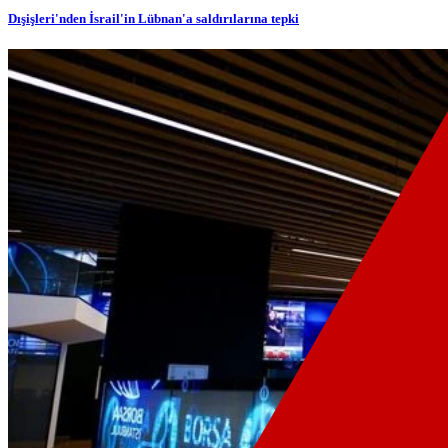
Dışişleri'nden İsrail'in Lübnan'a saldırılarına tepki