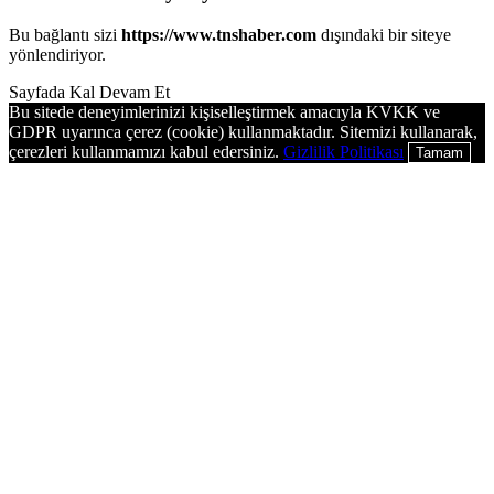
Bu bağlantı sizi
https://www.tnshaber.com
dışındaki bir siteye
yönlendiriyor.
Sayfada Kal
Devam Et
Bu sitede deneyimlerinizi kişiselleştirmek amacıyla KVKK ve
GDPR uyarınca çerez (cookie) kullanmaktadır. Sitemizi kullanarak,
çerezleri kullanmamızı kabul edersiniz.
Gizlilik Politikası
Tamam