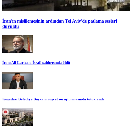
İran'ın misillemesinin ardından Tel Aviv'de patlama sesleri
duyuldu
İran: Ali Laricani İsrail saldırısında öldü
Kuşadası Belediye Başkanı rüşvet soruşturmasında tutuklandı