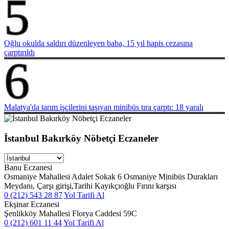
5
Oğlu okulda saldırı düzenleyen baba, 15 yıl hapis cezasına
çarptırıldı
6
Malatya'da tarım işçilerini taşıyan minibüs tıra çarptı: 18 yaralı
İstanbul Bakırköy Nöbetçi Eczaneler
Banu Eczanesi
Osmaniye Mahallesi Adalet Sokak 6 Osmaniye Minibüs Durakları
Meydanı, Çarşı girişi,Tarihi Kayıkçıoğlu Fırını karşısı
0 (212) 543 28 87
Yol Tarifi Al
Ekşinar Eczanesi
Şenlikköy Mahallesi Florya Caddesi 59C
0 (212) 601 11 44
Yol Tarifi Al