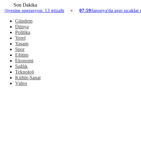
Son Dakika
13 gözaltı
07:59
Japonya'da aşırı sıcaklar nedeniyle hayvanat ba
Gündem
Dünya
Politika
Yerel
Yaşam
Spor
Eğitim
Ekonomi
Sağlık
Teknoloji
Kültür-Sanat
Video