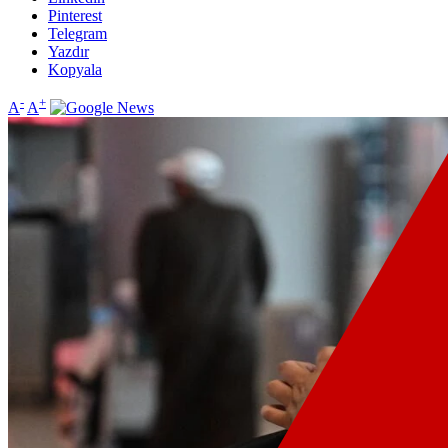
Pinterest
Telegram
Yazdır
Kopyala
-
+
A
A