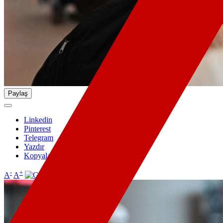
Paylaş
Linkedin
Pinterest
Telegram
Yazdır
Kopyala
-
+
A
A