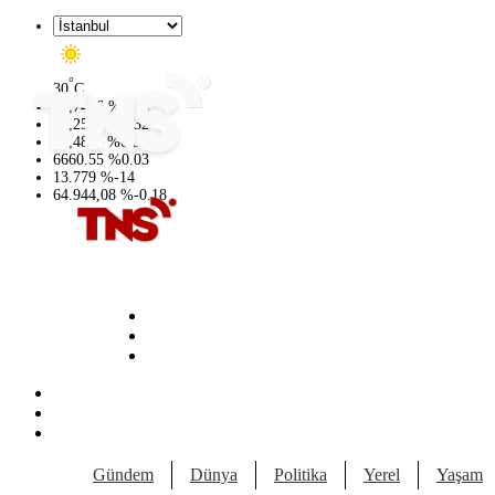
°
30
C
47,7436
%
0.18
55,2510
%
0.32
64,4811
%
0.38
6660.55
%
0.03
13.779
%
-14
64.944,08
%
-0.18
Gündem
Dünya
Politika
Yerel
Yaşam