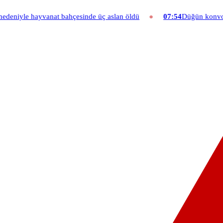
hçesinde üç aslan öldü
07:54
Düğün konvoyuna ağır fatura: 540 bin