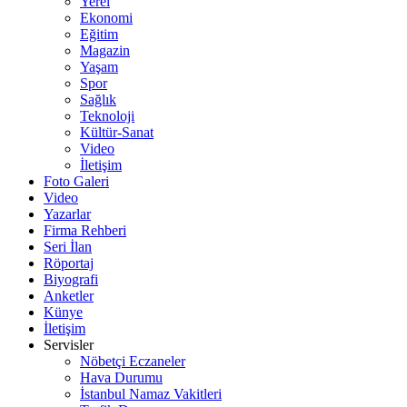
Yerel
Ekonomi
Eğitim
Magazin
Yaşam
Spor
Sağlık
Teknoloji
Kültür-Sanat
Video
İletişim
Foto Galeri
Video
Yazarlar
Firma Rehberi
Seri İlan
Röportaj
Biyografi
Anketler
Künye
İletişim
Servisler
Nöbetçi Eczaneler
Hava Durumu
İstanbul Namaz Vakitleri