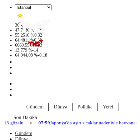
°
30
C
47,7436
%
0.18
55,2510
%
0.32
64,4811
%
0.38
6660.55
%
0.03
13.779
%
-14
64.944,08
%
-0.18
Gündem
Dünya
Politika
Yerel
Yaşam
Son Dakika
07:59
Japonya'da aşırı sıcaklar nedeniyle hayvanat bahçesinde üç aslan 
Gündem
Dünya