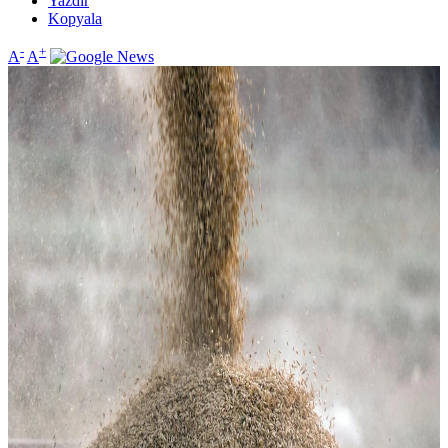
Yazdır
Kopyala
-
+
A
A