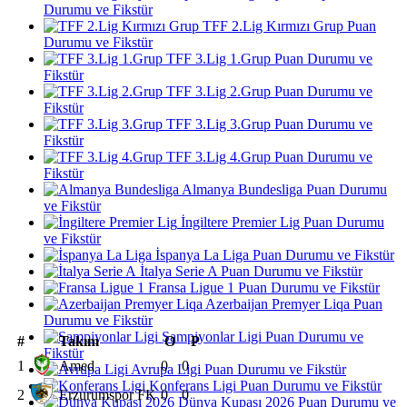
Durumu ve Fikstür
TFF 2.Lig Kırmızı Grup Puan
Durumu ve Fikstür
TFF 3.Lig 1.Grup Puan Durumu ve
Fikstür
TFF 3.Lig 2.Grup Puan Durumu ve
Fikstür
TFF 3.Lig 3.Grup Puan Durumu ve
Fikstür
TFF 3.Lig 4.Grup Puan Durumu ve
Fikstür
Almanya Bundesliga Puan Durumu
ve Fikstür
İngiltere Premier Lig Puan Durumu
ve Fikstür
İspanya La Liga Puan Durumu ve Fikstür
İtalya Serie A Puan Durumu ve Fikstür
Fransa Ligue 1 Puan Durumu ve Fikstür
Azerbaijan Premyer Liqa Puan
Durumu ve Fikstür
Şampiyonlar Ligi Puan Durumu ve
#
Takım
O
P
Fikstür
1
Amed
0
0
Avrupa Ligi Puan Durumu ve Fikstür
Konferans Ligi Puan Durumu ve Fikstür
2
Erzurumspor FK
0
0
Dünya Kupası 2026 Puan Durumu ve