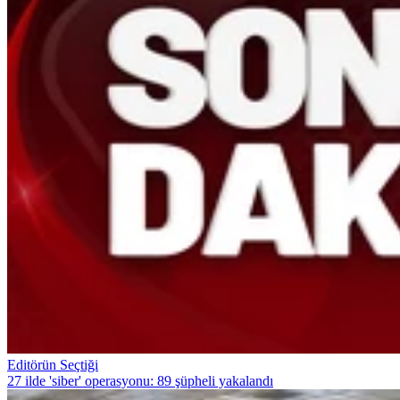
Editörün Seçtiği
27 ilde 'siber' operasyonu: 89 şüpheli yakalandı