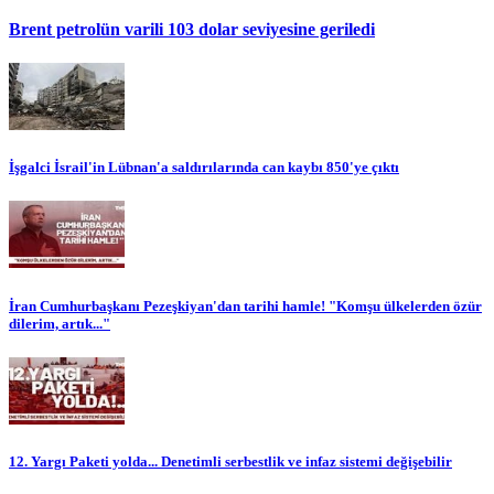
Brent petrolün varili 103 dolar seviyesine geriledi
İşgalci İsrail'in Lübnan'a saldırılarında can kaybı 850'ye çıktı
İran Cumhurbaşkanı Pezeşkiyan'dan tarihi hamle! "Komşu ülkelerden özür
dilerim, artık..."
12. Yargı Paketi yolda... Denetimli serbestlik ve infaz sistemi değişebilir