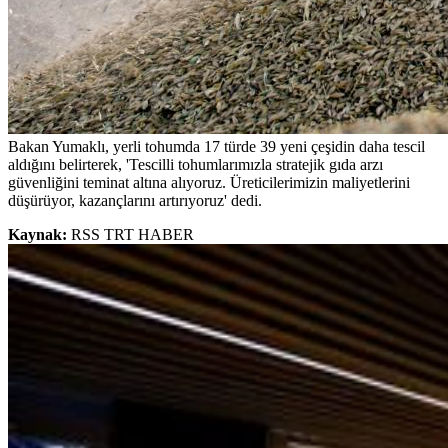
Bakan Yumaklı, yerli tohumda 17 türde 39 yeni çeşidin daha tescil
aldığını belirterek, 'Tescilli tohumlarımızla stratejik gıda arzı
güvenliğini teminat altına alıyoruz. Üreticilerimizin maliyetlerini
düşürüyor, kazançlarını artırıyoruz' dedi.
Kaynak:
RSS TRT HABER