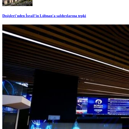
Dışişleri'nden İsrail'in Lübnan'a saldırılarına tepki