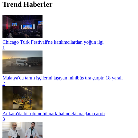
Trend Haberler
Chicago Türk Festivali'ne katılımcılardan yoğun ilgi
1
Malatya'da tarım işçilerini taşıyan minibüs tıra çarptı: 18 yaralı
2
Ankara'da bir otomobil park halindeki araçlara çarptı
3