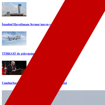
İstanbul Havalimanı Avrupa'nın en yoğun havalimanı oldu
TÜRKSAT ile gökyüzünde yerli internet dönemi başlıyor
Cumhurbaşkanı Erdoğan'dan telefon diplomasisi