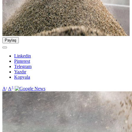
Paylaş
Linkedin
Pinterest
Telegram
Yazdır
Kopyala
-
+
A
A