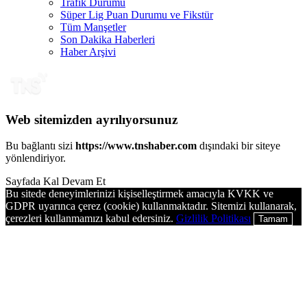
Trafik Durumu
Süper Lig Puan Durumu ve Fikstür
Tüm Manşetler
Son Dakika Haberleri
Haber Arşivi
Web sitemizden ayrılıyorsunuz
Bu bağlantı sizi
https://www.tnshaber.com
dışındaki bir siteye
yönlendiriyor.
Sayfada Kal
Devam Et
Bu sitede deneyimlerinizi kişiselleştirmek amacıyla KVKK ve
GDPR uyarınca çerez (cookie) kullanmaktadır. Sitemizi kullanarak,
çerezleri kullanmamızı kabul edersiniz.
Gizlilik Politikası
Tamam