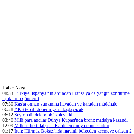
Haber Akışı
08:33
Türkiye, İspanya'nın ardından Fransa'ya da yangın söndürme
uçaklarını gönderdi
07:30
Kaş'ta orman yangınına havadan ve karadan müdahale
06:28
YKS tercih dönemi yarın başlayacak
06:12
Seyir halindeki otobüs alev aldı
03:40
Milli para atıcılar Dünya Kupası'nda bronz madalya kazandı
12:09
Milli serbest dalışçısı Kardelen dünya ikincisi oldu
01:17
İran: Hürmüz Boğazı'nda mayınlı bölgeden geçmeye çalışan 2