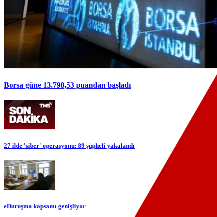
Borsa güne 13.798,53 puandan başladı
27 ilde 'siber' operasyonu: 89 şüpheli yakalandı
eDuruşma kapsamı genişliyor