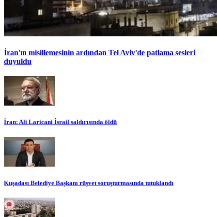
İran'ın misillemesinin ardından Tel Aviv'de patlama sesleri
duyuldu
İran: Ali Laricani İsrail saldırısında öldü
Kuşadası Belediye Başkanı rüşvet soruşturmasında tutuklandı