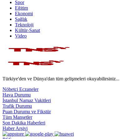
Spor
Eğitim
Ekonomi
Sağlık
Teknoloji
Kültür-Sanat
Video
Türkiye'den ve Dünya'dan tüm gelişmeleri okuyabilirsiniz...
Nöbetçi Eczaneler
Hava Durumu
İstanbul Namaz Vakitleri
Trafik Durumu
Puan Durumu ve Fikstür
Tüm Manşetler
Son Dakika Haberleri
Haber Arşivi