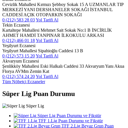
Cevizlik Mahallesi Kırmızı Şebboy Sokak 15 A UZMANLAR TIP
MERKEZİ YANI DERSHANELER SOKAĞI İSTANBUL
CADDESİ AÇIK OTOPARKIN SOKAĞI
0 (212) 583 28 03
Yol Tarifi Al
Tekin Eczanesi
Kartaltepe Mahallesi Mehmet Sait Sokak No:1 B İNCİRLİK
AHMET HAMDİ TANPINAR İLKOKULU ARKASI
0 (212) 466 01 18
Yol Tarifi Al
Yeşilyurt Eczanesi
Yeşilyurt Mahallesi Sipahioğlu Caddesi 13 B
0 (212) 573 15 20
Yol Tarifi Al
Akvaryum Eczanesi
Şenlikköy Mahallesi Eski Halkalı Caddesi 33 Akvaryum Yanı Akua
Florya AVMm Zemin Kat
0 (212) 574 24 20
Yol Tarifi Al
Tüm Nöbetçi Eczaneler
Süper Lig Puan Durumu
Süper Lig
Süper Lig Puan Durumu ve Fikstür
TFF 1.Lig Puan Durumu ve Fikstür
TFF 2.Lig Beyaz Grup Puan