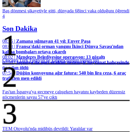
Baş dönmesi şikayetiyle gitti, dünyada 68inci vaka olduğunı öğrendi
4
Son Dakika
1
08:15 |
Zamana sığmayan 41 yıl: Enver Paşa
08:03 |
Fransa'daki orman yangını İkinci Dünya Savaşı'ndan
kalma bombaları ortaya çıkardı
08:02 |
Menderes Belediyesine operasyon: 13 gözaltı
Chicago Türk Festivali'ne katılımcılardan yoğun ilgi
07:59 |
Japonya'da aşırı sıcaklar nedeniyle hayvanat bahçesinde
2
üç aslan öldü
07:54 |
Düğün konvoyuna ağır fatura: 540 bin lira ceza, 6 araç
trafikten men edildi
Fas'tan İspanya'ya geçmeye çalışırken hayatını kaybeden düzensiz
göçmenlerin sayısı 57'ye çıktı
3
TEM Otoyolu'nda midibüs devrildi: Yaralılar var