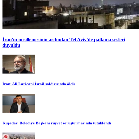
İran'ın misillemesinin ardından Tel Aviv'de patlama sesleri
duyuldu
İran: Ali Laricani İsrail saldırısında öldü
Kuşadası Belediye Başkanı rüşvet soruşturmasında tutuklandı