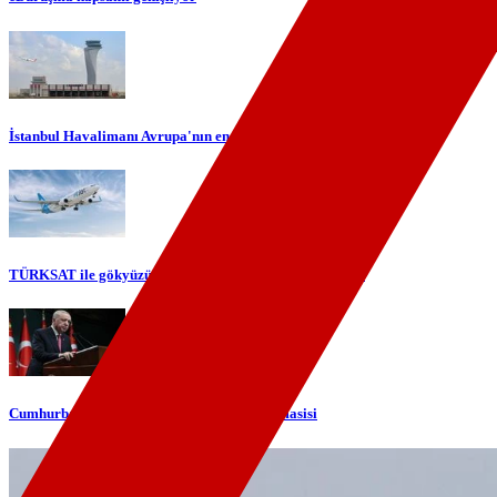
İstanbul Havalimanı Avrupa'nın en yoğun havalimanı oldu
TÜRKSAT ile gökyüzünde yerli internet dönemi başlıyor
Cumhurbaşkanı Erdoğan'dan telefon diplomasisi