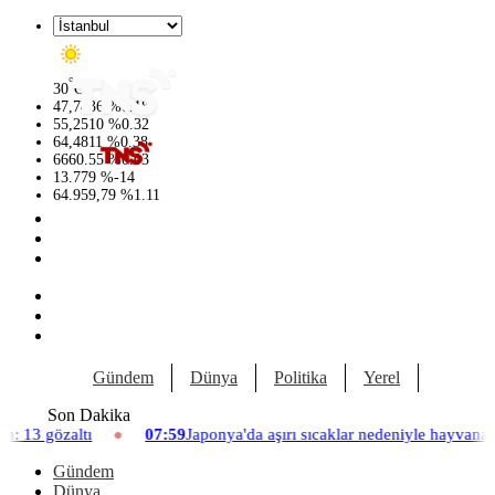
°
30
C
47,7436
%
0.18
55,2510
%
0.32
64,4811
%
0.38
6660.55
%
0.03
13.779
%
-14
64.959,79
%
1.11
Gündem
Dünya
Politika
Yerel
Yaşam
Son Dakika
07:59
Japonya'da aşırı sıcaklar nedeniyle hayvanat bahçesinde üç asla
Gündem
Dünya