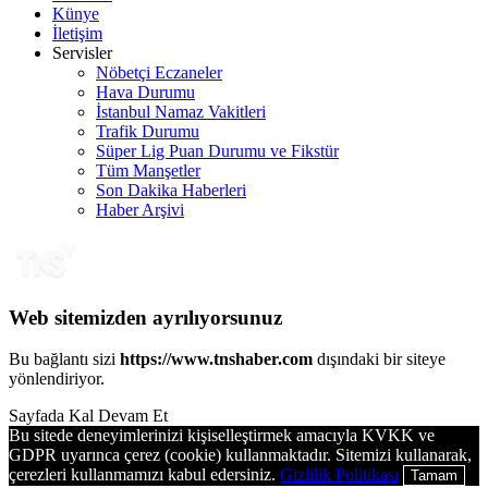
Künye
İletişim
Servisler
Nöbetçi Eczaneler
Hava Durumu
İstanbul Namaz Vakitleri
Trafik Durumu
Süper Lig Puan Durumu ve Fikstür
Tüm Manşetler
Son Dakika Haberleri
Haber Arşivi
Web sitemizden ayrılıyorsunuz
Bu bağlantı sizi
https://www.tnshaber.com
dışındaki bir siteye
yönlendiriyor.
Sayfada Kal
Devam Et
Bu sitede deneyimlerinizi kişiselleştirmek amacıyla KVKK ve
GDPR uyarınca çerez (cookie) kullanmaktadır. Sitemizi kullanarak,
çerezleri kullanmamızı kabul edersiniz.
Gizlilik Politikası
Tamam