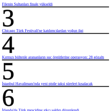
Filenin Sultanları finale yükseldi
3
Chicago Türk Festivali'ne katılımcılardan yoğun ilgi
4
Kırmızı bültenle arananların suç örgütlerine operasyon: 28 gözaltı
5
İstanbul Havalimanı'nda yeni pistle taksi süreleri kısalacak
6
İrlanda'da Türk mescidine ırkçı saldırı düzenlendi