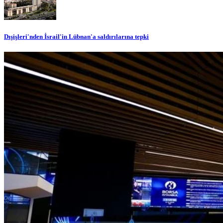
Dışişleri'nden İsrail'in Lübnan'a saldırılarına tepki