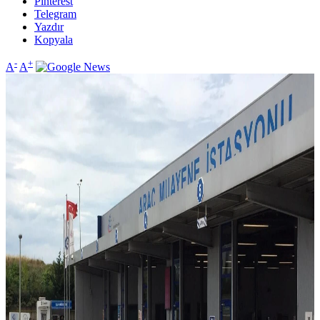
Pinterest
Telegram
Yazdır
Kopyala
-
+
A
A