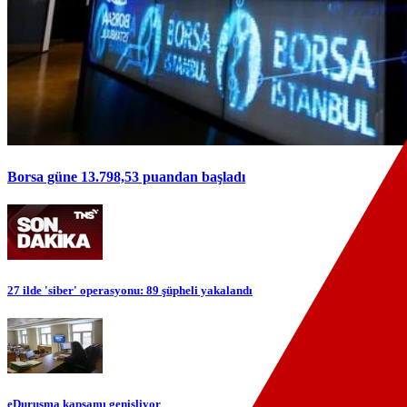
Borsa güne 13.798,53 puandan başladı
27 ilde 'siber' operasyonu: 89 şüpheli yakalandı
eDuruşma kapsamı genişliyor