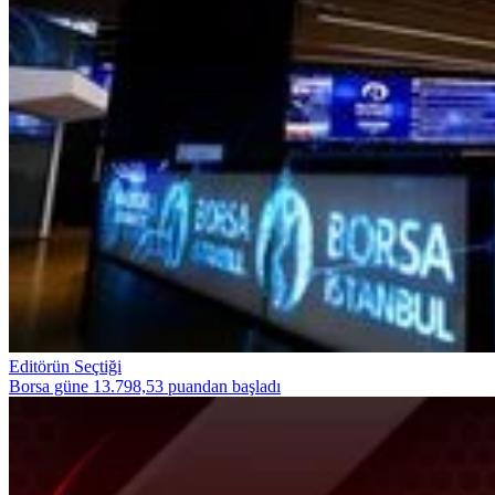
Editörün Seçtiği
Borsa güne 13.798,53 puandan başladı