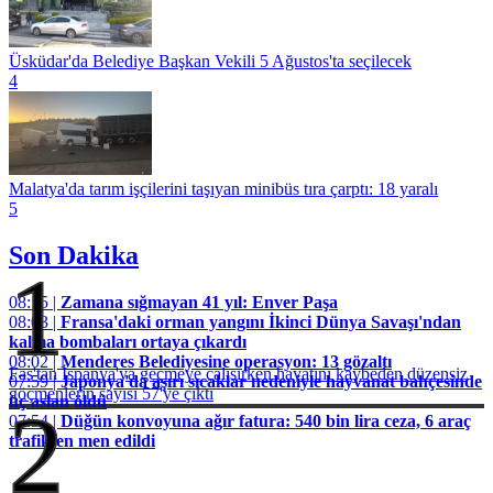
Üsküdar'da Belediye Başkan Vekili 5 Ağustos'ta seçilecek
4
Malatya'da tarım işçilerini taşıyan minibüs tıra çarptı: 18 yaralı
5
Son Dakika
1
08:15 |
Zamana sığmayan 41 yıl: Enver Paşa
08:03 |
Fransa'daki orman yangını İkinci Dünya Savaşı'ndan
kalma bombaları ortaya çıkardı
08:02 |
Menderes Belediyesine operasyon: 13 gözaltı
Fas'tan İspanya'ya geçmeye çalışırken hayatını kaybeden düzensiz
07:59 |
Japonya'da aşırı sıcaklar nedeniyle hayvanat bahçesinde
göçmenlerin sayısı 57'ye çıktı
üç aslan öldü
2
07:54 |
Düğün konvoyuna ağır fatura: 540 bin lira ceza, 6 araç
trafikten men edildi