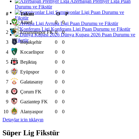
Azerbaijan Premyer Liqa Puan
Durumu ve Fikstür
Şampiyonlar Ligi Puan Durumu ve
#
Takım
O
P
Fikstür
1
Amed
0
0
Avrupa Ligi Puan Durumu ve Fikstür
Konferans Ligi Puan Durumu ve Fikstür
2
Erzurumspor FK
0
0
Dünya Kupası 2026 Puan Durumu ve
Fikstür
3
Başakşehir
0
0
4
Kocaelispor
0
0
5
Beşiktaş
0
0
6
Eyüpspor
0
0
7
Galatasaray
0
0
8
Çorum FK
0
0
9
Gaziantep FK
0
0
10
Alanyaspor
0
0
Detaylar için tıklayın
Süper Lig Fikstür