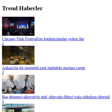
Trend Haberler
Chicago Türk Festivali'ne katılımcılardan yoğun ilgi
1
Ankara'da bir otomobil park halindeki araçlara çarptı
2
Baş dönmesi şikayetiyle gitti, dünyada 68inci vaka olduğunı öğrendi
3