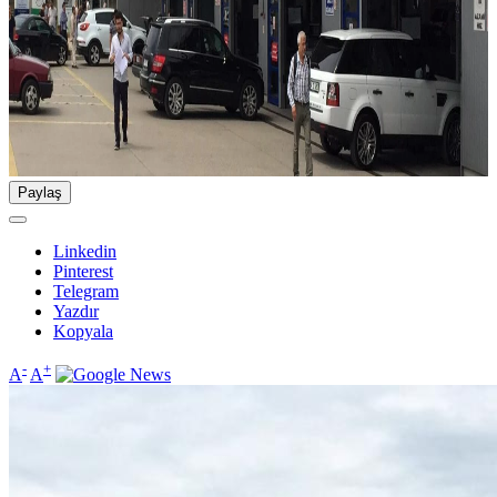
Paylaş
Linkedin
Pinterest
Telegram
Yazdır
Kopyala
-
+
A
A