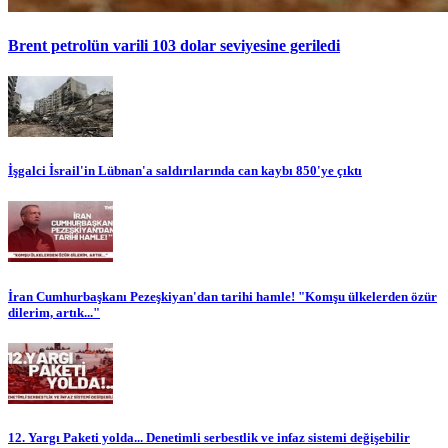
Brent petrolün varili 103 dolar seviyesine geriledi
İşgalci İsrail'in Lübnan'a saldırılarında can kaybı 850'ye çıktı
İran Cumhurbaşkanı Pezeşkiyan'dan tarihi hamle! "Komşu ülkelerden özür
dilerim, artık..."
12. Yargı Paketi yolda... Denetimli serbestlik ve infaz sistemi değişebilir