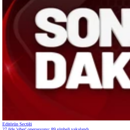
Editörün Seçtiği
27 ilde 'siber' operasyonu: 89 şüpheli yakalandı