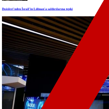
Dışişleri'nden İsrail'in Lübnan'a saldırılarına tepki