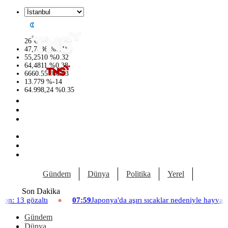
°
26
C
47,7436
%
0.18
55,2510
%
0.32
64,4811
%
0.38
6660.55
%
0.03
13.779
%
-14
64.998,24
%
0.35
Gündem
Dünya
Politika
Yerel
Yaşam
Son Dakika
07:59
Japonya'da aşırı sıcaklar nedeniyle hayvanat bahçesinde üç as
Gündem
Dünya