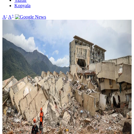
Yazdır
Kopyala
-
+
A
A