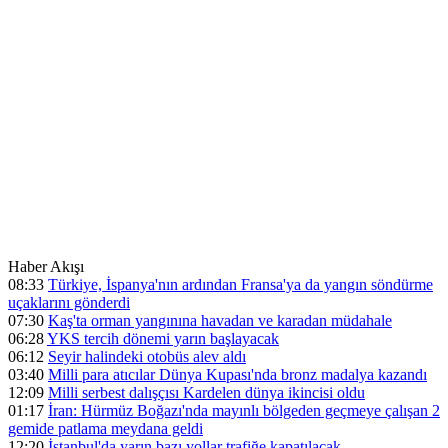
Haber Akışı
08:33
Türkiye, İspanya'nın ardından Fransa'ya da yangın söndürme
uçaklarını gönderdi
07:30
Kaş'ta orman yangınına havadan ve karadan müdahale
06:28
YKS tercih dönemi yarın başlayacak
06:12
Seyir halindeki otobüs alev aldı
03:40
Milli para atıcılar Dünya Kupası'nda bronz madalya kazandı
12:09
Milli serbest dalışçısı Kardelen dünya ikincisi oldu
01:17
İran: Hürmüz Boğazı'nda mayınlı bölgeden geçmeye çalışan 2
gemide patlama meydana geldi
12:20
İstanbul'da yarın bazı yollar trafiğe kapatılacak