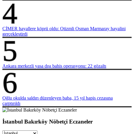
4
CİMER hayallere köprü oldu: Otizmli Osman Marmaray hayalini
gerçekleştirdi
5
Ankara merkezli yasa dışı bahis operasyonu: 22 gözaltı
6
Oğlu okulda saldırı düzenleyen baba, 15 yıl hapis cezasına
çarptırıldı
İstanbul Bakırköy Nöbetçi Eczaneler