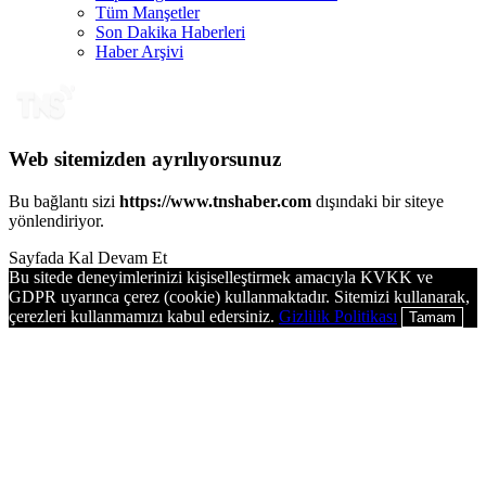
Tüm Manşetler
Son Dakika Haberleri
Haber Arşivi
Web sitemizden ayrılıyorsunuz
Bu bağlantı sizi
https://www.tnshaber.com
dışındaki bir siteye
yönlendiriyor.
Sayfada Kal
Devam Et
Bu sitede deneyimlerinizi kişiselleştirmek amacıyla KVKK ve
GDPR uyarınca çerez (cookie) kullanmaktadır. Sitemizi kullanarak,
çerezleri kullanmamızı kabul edersiniz.
Gizlilik Politikası
Tamam