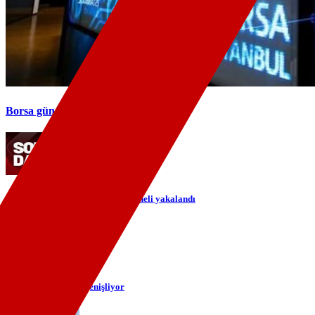
Borsa güne 13.798,53 puandan başladı
27 ilde 'siber' operasyonu: 89 şüpheli yakalandı
eDuruşma kapsamı genişliyor