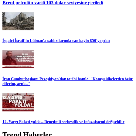
Brent petrolün varili 103 dolar seviyesine geriledi
İşgalci İsrail'in Lübnan'a saldırılarında can kaybı 850'ye çıktı
İran Cumhurbaşkanı Pezeşkiyan'dan tarihi hamle! "Komşu ülkelerden özür
dilerim, artık..."
12. Yargı Paketi yolda... Denetimli serbestlik ve infaz sistemi değişebilir
Trend Haberler