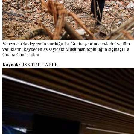
Venezuela'da depremin vurduğu La Guaira şehrinde evlerini ve tüm
varlıklarını kaybeden az sayıdaki Müslüman topluluğun sığınağı La
Guaira Camisi oldu.
Kaynak:
RSS TRT HABER