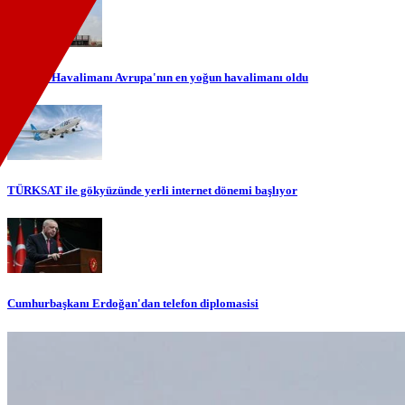
İstanbul Havalimanı Avrupa'nın en yoğun havalimanı oldu
TÜRKSAT ile gökyüzünde yerli internet dönemi başlıyor
Cumhurbaşkanı Erdoğan'dan telefon diplomasisi