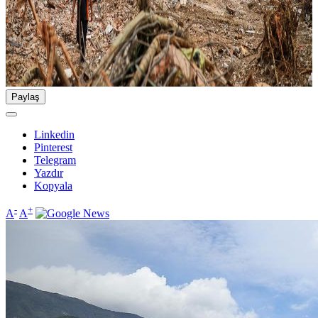
Paylaş
Linkedin
Pinterest
Telegram
Yazdır
Kopyala
-
+
A
A