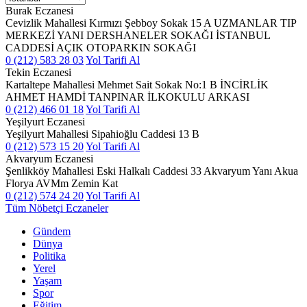
Burak Eczanesi
Cevizlik Mahallesi Kırmızı Şebboy Sokak 15 A UZMANLAR TIP
MERKEZİ YANI DERSHANELER SOKAĞI İSTANBUL
CADDESİ AÇIK OTOPARKIN SOKAĞI
0 (212) 583 28 03
Yol Tarifi Al
Tekin Eczanesi
Kartaltepe Mahallesi Mehmet Sait Sokak No:1 B İNCİRLİK
AHMET HAMDİ TANPINAR İLKOKULU ARKASI
0 (212) 466 01 18
Yol Tarifi Al
Yeşilyurt Eczanesi
Yeşilyurt Mahallesi Sipahioğlu Caddesi 13 B
0 (212) 573 15 20
Yol Tarifi Al
Akvaryum Eczanesi
Şenlikköy Mahallesi Eski Halkalı Caddesi 33 Akvaryum Yanı Akua
Florya AVMm Zemin Kat
0 (212) 574 24 20
Yol Tarifi Al
Tüm Nöbetçi Eczaneler
Gündem
Dünya
Politika
Yerel
Yaşam
Spor
Eğitim