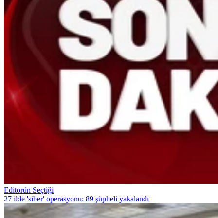
Editörün Seçtiği
27 ilde 'siber' operasyonu: 89 şüpheli yakalandı