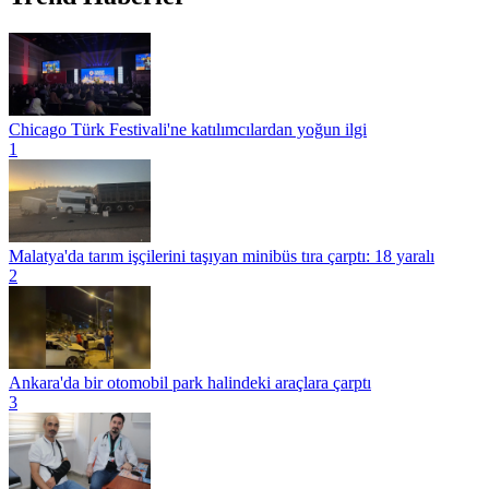
Chicago Türk Festivali'ne katılımcılardan yoğun ilgi
1
Malatya'da tarım işçilerini taşıyan minibüs tıra çarptı: 18 yaralı
2
Ankara'da bir otomobil park halindeki araçlara çarptı
3