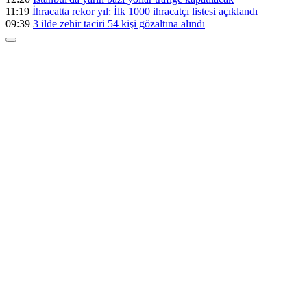
11:19
İhracatta rekor yıl: İlk 1000 ihracatçı listesi açıklandı
09:39
3 ilde zehir taciri 54 kişi gözaltına alındı