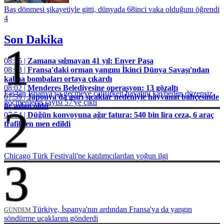
Baş dönmesi şikayetiyle gitti, dünyada 68inci vaka olduğunı öğrendi
4
Son Dakika
1
08:15 |
Zamana sığmayan 41 yıl: Enver Paşa
08:03 |
Fransa'daki orman yangını İkinci Dünya Savaşı'ndan
kalma bombaları ortaya çıkardı
08:02 |
Menderes Belediyesine operasyon: 13 gözaltı
Fas'tan İspanya'ya geçmeye çalışırken hayatını kaybeden düzensiz
07:59 |
Japonya'da aşırı sıcaklar nedeniyle hayvanat bahçesinde
göçmenlerin sayısı 57'ye çıktı
üç aslan öldü
2
07:54 |
Düğün konvoyuna ağır fatura: 540 bin lira ceza, 6 araç
trafikten men edildi
Chicago Türk Festivali'ne katılımcılardan yoğun ilgi
3
Türkiye, İspanya'nın ardından Fransa'ya da yangın
GÜNDEM
söndürme uçaklarını gönderdi