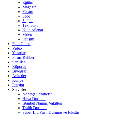
Eğitim
Magazin
Yaşam
Spor
Sağlık
Teknoloji
Kültür-Sanat
Video
İletişim
Foto Galeri
Video
Yazarlar
Firma Rehberi
Seri İlan
Röportaj
Biyografi
Anketler
Künye
İletişim
Servisler
Nöbetçi Eczaneler
Hava Durumu
İstanbul Namaz Vakitleri
Trafik Durumu
Süper Lig Puan Durumu ve Fikstür