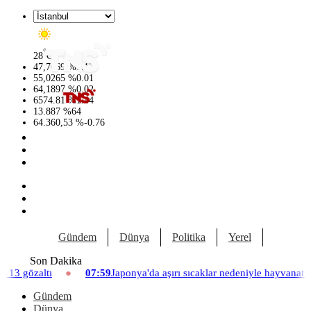
°
28
C
47,7069
%
0.17
55,0265
%
0.01
64,1897
%
0.02
6574.81
%
1.44
13.887
%
64
64.360,53
%
-0.76
Gündem
Dünya
Politika
Yerel
Yaşam
Son Dakika
07:59
Japonya'da aşırı sıcaklar nedeniyle hayvanat bahçesinde üç asl
Gündem
Dünya