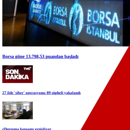
Borsa güne 13.798,53 puandan başladı
27 ilde 'siber' operasyonu: 89 şüpheli yakalandı
eDuruşma kapsamı genişliyor