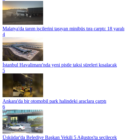
Malatya'da tarım işçilerini taşıyan minibüs tıra çarptı: 18 yaralı
4
İstanbul Havalimanı'nda yeni pistle taksi süreleri kısalacak
5
Ankara'da bir otomobil park halindeki araçlara çarptı
6
Üsküdar'da Belediye Başkan Vekili 5 Ağustos'ta seçilecek