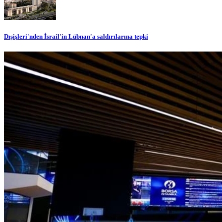
Dışişleri'nden İsrail'in Lübnan'a saldırılarına tepki