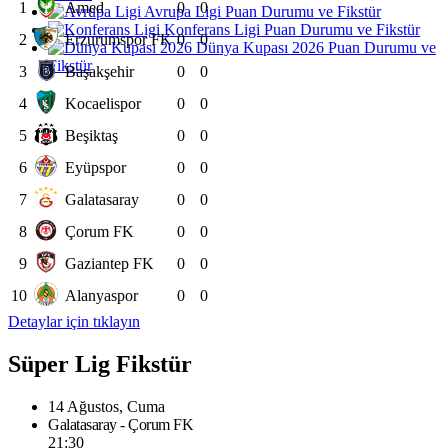
1
Amed
0
0
Avrupa Ligi Puan Durumu ve Fikstür
Konferans Ligi Puan Durumu ve Fikstür
2
Erzurumspor FK
0
0
Dünya Kupası 2026 Puan Durumu ve
Fikstür
3
Başakşehir
0
0
4
Kocaelispor
0
0
5
Beşiktaş
0
0
6
Eyüpspor
0
0
7
Galatasaray
0
0
8
Çorum FK
0
0
9
Gaziantep FK
0
0
10
Alanyaspor
0
0
Detaylar için tıklayın
Süper Lig Fikstür
14 Ağustos, Cuma
Galatasaray - Çorum FK
21:30