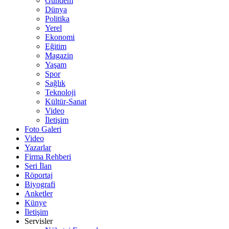
Gündem
Dünya
Politika
Yerel
Ekonomi
Eğitim
Magazin
Yaşam
Spor
Sağlık
Teknoloji
Kültür-Sanat
Video
İletişim
Foto Galeri
Video
Yazarlar
Firma Rehberi
Seri İlan
Röportaj
Biyografi
Anketler
Künye
İletişim
Servisler