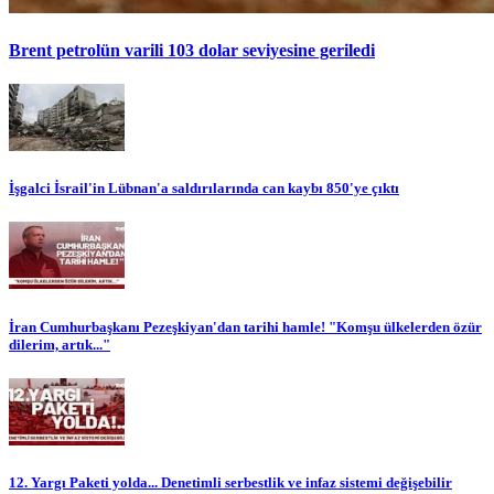
Brent petrolün varili 103 dolar seviyesine geriledi
İşgalci İsrail'in Lübnan'a saldırılarında can kaybı 850'ye çıktı
İran Cumhurbaşkanı Pezeşkiyan'dan tarihi hamle! "Komşu ülkelerden özür
dilerim, artık..."
12. Yargı Paketi yolda... Denetimli serbestlik ve infaz sistemi değişebilir