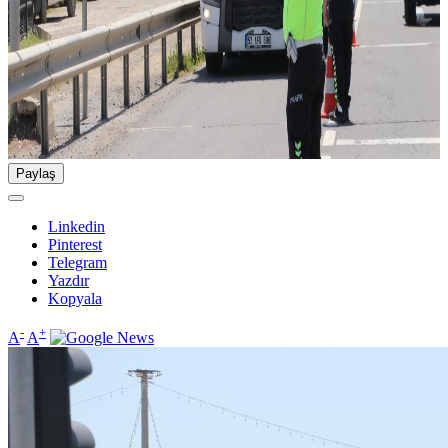
Paylaş
Linkedin
Pinterest
Telegram
Yazdır
Kopyala
-
+
A
A