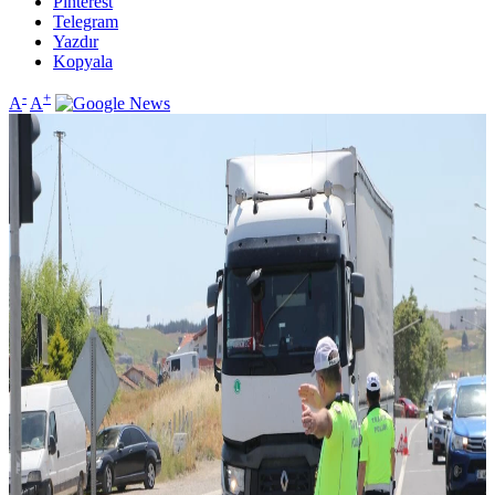
Pinterest
Telegram
Yazdır
Kopyala
-
+
A
A