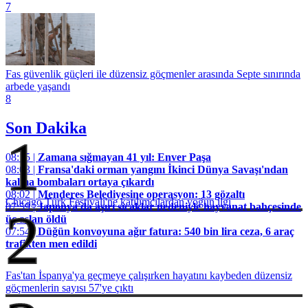
7
Fas güvenlik güçleri ile düzensiz göçmenler arasında Septe sınırında
arbede yaşandı
8
Son Dakika
1
08:15 |
Zamana sığmayan 41 yıl: Enver Paşa
08:03 |
Fransa'daki orman yangını İkinci Dünya Savaşı'ndan
kalma bombaları ortaya çıkardı
08:02 |
Menderes Belediyesine operasyon: 13 gözaltı
Chicago Türk Festivali'ne katılımcılardan yoğun ilgi
07:59 |
Japonya'da aşırı sıcaklar nedeniyle hayvanat bahçesinde
2
üç aslan öldü
07:54 |
Düğün konvoyuna ağır fatura: 540 bin lira ceza, 6 araç
trafikten men edildi
Fas'tan İspanya'ya geçmeye çalışırken hayatını kaybeden düzensiz
göçmenlerin sayısı 57'ye çıktı