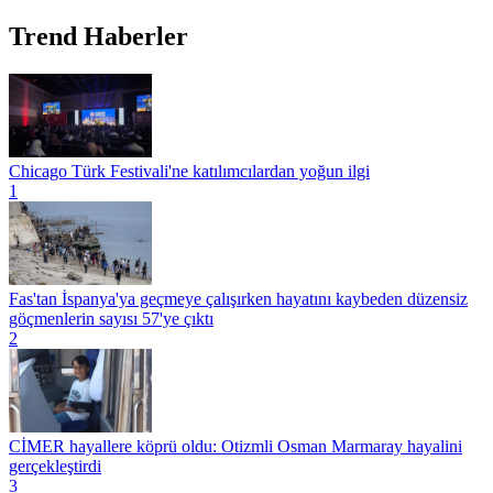
Trend Haberler
Chicago Türk Festivali'ne katılımcılardan yoğun ilgi
1
Fas'tan İspanya'ya geçmeye çalışırken hayatını kaybeden düzensiz
göçmenlerin sayısı 57'ye çıktı
2
CİMER hayallere köprü oldu: Otizmli Osman Marmaray hayalini
gerçekleştirdi
3