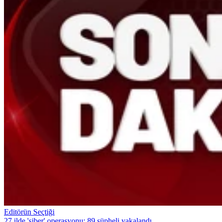
Editörün Seçtiği
27 ilde 'siber' operasyonu: 89 şüpheli yakalandı