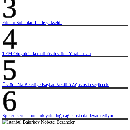
3
Filenin Sultanları finale yükseldi
4
TEM Otoyolu'nda midibüs devrildi: Yaralılar var
5
Üsküdar'da Belediye Başkan Vekili 5 Ağustos'ta seçilecek
6
Spikerlik ve sunuculuk yolculuğu ağustosta da devam ediyor