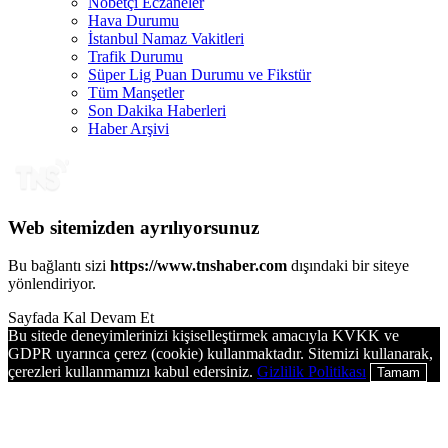
Nöbetçi Eczaneler
Hava Durumu
İstanbul Namaz Vakitleri
Trafik Durumu
Süper Lig Puan Durumu ve Fikstür
Tüm Manşetler
Son Dakika Haberleri
Haber Arşivi
Web sitemizden ayrılıyorsunuz
Bu bağlantı sizi
https://www.tnshaber.com
dışındaki bir siteye
yönlendiriyor.
Sayfada Kal
Devam Et
Bu sitede deneyimlerinizi kişiselleştirmek amacıyla KVKK ve
GDPR uyarınca çerez (cookie) kullanmaktadır. Sitemizi kullanarak,
çerezleri kullanmamızı kabul edersiniz.
Gizlilik Politikası
Tamam