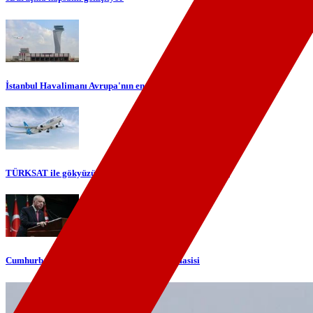
İstanbul Havalimanı Avrupa'nın en yoğun havalimanı oldu
TÜRKSAT ile gökyüzünde yerli internet dönemi başlıyor
Cumhurbaşkanı Erdoğan'dan telefon diplomasisi