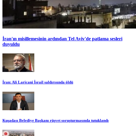
İran'ın misillemesinin ardından Tel Aviv'de patlama sesleri
duyuldu
İran: Ali Laricani İsrail saldırısında öldü
Kuşadası Belediye Başkanı rüşvet soruşturmasında tutuklandı