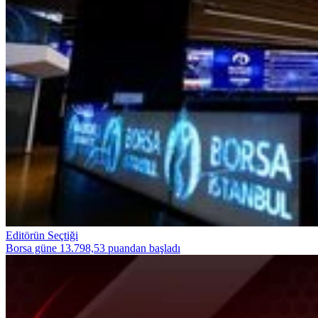
Editörün Seçtiği
Borsa güne 13.798,53 puandan başladı