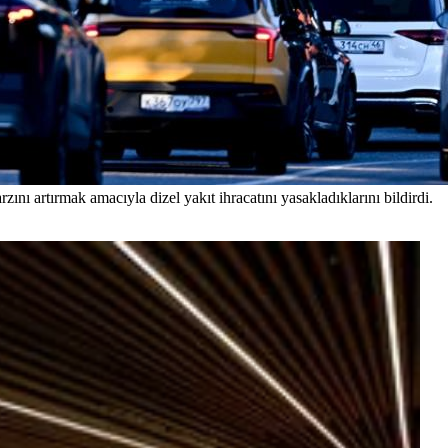
ı artırmak amacıyla dizel yakıt ihracatını yasakladıklarını bildirdi.