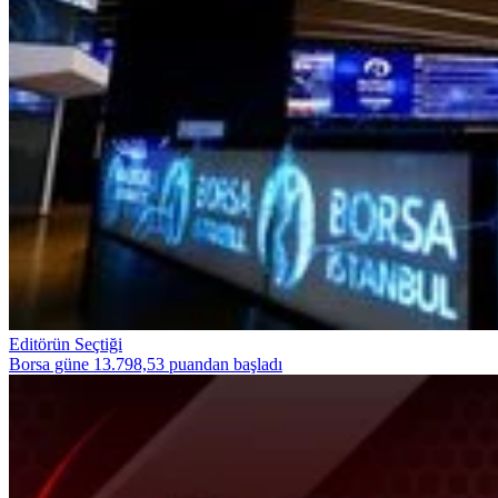
Editörün Seçtiği
Borsa güne 13.798,53 puandan başladı