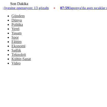
Son Dakika
 gözaltı
07:59
Japonya'da aşırı sıcaklar nedeniyle hayvanat bahç
Gündem
Dünya
Politika
Yerel
Yaşam
Spor
Eğitim
Ekonomi
Sağlık
Teknoloji
Kültür-Sanat
Video