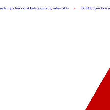
esinde üç aslan öldü
07:54
Düğün konvoyuna ağır fatura: 540 bin l