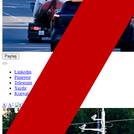
Paylaş
Linkedin
Pinterest
Telegram
Yazdır
Kopyala
-
+
A
A