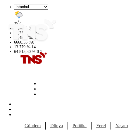
°
25
C
47,7436
%
0.18
55,2510
%
0.32
64,4811
%
0.38
6660.55
%
0
13.779
%
-14
64.815,30
%
-0.1
Gündem
Dünya
Politika
Yerel
Yaşam