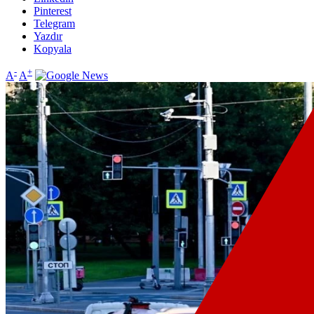
Pinterest
Telegram
Yazdır
Kopyala
-
+
A
A