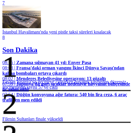
7
İstanbul Havalimanı'nda yeni pistle taksi süreleri kısalacak
8
Son Dakika
1
08:15 |
Zamana sığmayan 41 yıl: Enver Paşa
08:03 |
Fransa'daki orman yangını İkinci Dünya Savaşı'ndan
kalma bombaları ortaya çıkardı
08:02 |
Menderes Belediyesine operasyon: 13 gözaltı
Fas'tan İspanya'ya geçmeye çalışırken hayatını kaybeden düzensiz
07:59 |
Japonya'da aşırı sıcaklar nedeniyle hayvanat bahçesinde
göçmenlerin sayısı 57'ye çıktı
üç aslan öldü
2
07:54 |
Düğün konvoyuna ağır fatura: 540 bin lira ceza, 6 araç
trafikten men edildi
Filenin Sultanları finale yükseldi