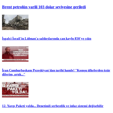
Brent petrolün varili 103 dolar seviyesine geriledi
İşgalci İsrail'in Lübnan'a saldırılarında can kaybı 850'ye çıktı
İran Cumhurbaşkanı Pezeşkiyan'dan tarihi hamle! "Komşu ülkelerden özür
dilerim, artık..."
12. Yargı Paketi yolda... Denetimli serbestlik ve infaz sistemi değişebilir