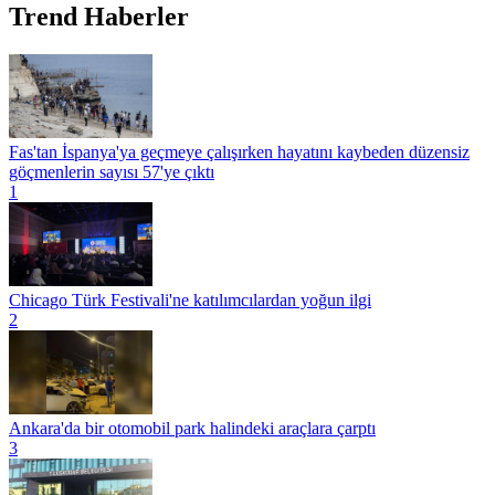
Trend Haberler
Fas'tan İspanya'ya geçmeye çalışırken hayatını kaybeden düzensiz
göçmenlerin sayısı 57'ye çıktı
1
Chicago Türk Festivali'ne katılımcılardan yoğun ilgi
2
Ankara'da bir otomobil park halindeki araçlara çarptı
3