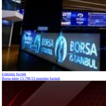
Editörün Seçtiği
Borsa güne 13.798,53 puandan başladı