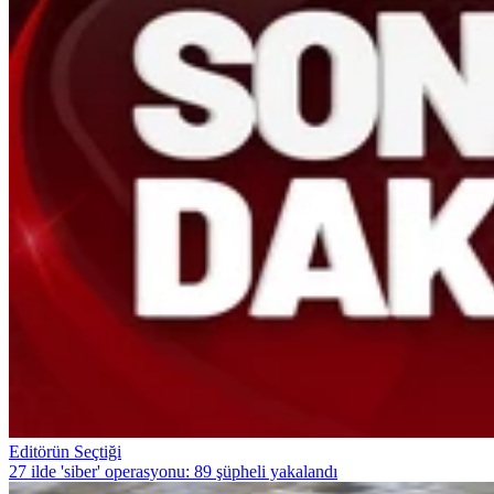
Editörün Seçtiği
27 ilde 'siber' operasyonu: 89 şüpheli yakalandı