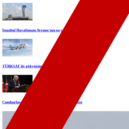
İstanbul Havalimanı Avrupa'nın en yoğun havalimanı oldu
TÜRKSAT ile gökyüzünde yerli internet dönemi başlıyor
Cumhurbaşkanı Erdoğan'dan telefon diplomasisi