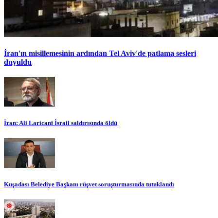
İran'ın misillemesinin ardından Tel Aviv'de patlama sesleri
duyuldu
İran: Ali Laricani İsrail saldırısında öldü
Kuşadası Belediye Başkanı rüşvet soruşturmasında tutuklandı