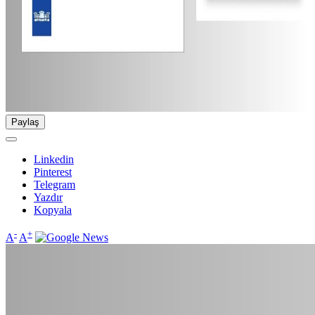
Paylaş
Linkedin
Pinterest
Telegram
Yazdır
Kopyala
-
+
A
A