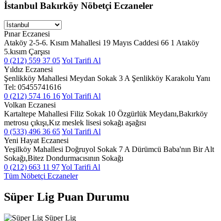
İstanbul Bakırköy Nöbetçi Eczaneler
Pınar Eczanesi
Ataköy 2-5-6. Kısım Mahallesi 19 Mayıs Caddesi 66 1 Ataköy
5.kısım Çarşısı
0 (212) 559 37 05
Yol Tarifi Al
Yıldız Eczanesi
Şenlikköy Mahallesi Meydan Sokak 3 A Şenlikköy Karakolu Yanı
Tel: 05455741616
0 (212) 574 16 16
Yol Tarifi Al
Volkan Eczanesi
Kartaltepe Mahallesi Filiz Sokak 10 Özgürlük Meydanı,Bakırköy
metrosu çıkışı,Kız meslek lisesi sokağı aşağısı
0 (533) 496 36 65
Yol Tarifi Al
Yeni Hayat Eczanesi
Yeşilköy Mahallesi Doğruyol Sokak 7 A Dürümcü Baba'nın Bir Alt
Sokağı,Bitez Dondurmacısının Sokağı
0 (212) 663 11 97
Yol Tarifi Al
Tüm Nöbetçi Eczaneler
Süper Lig Puan Durumu
Süper Lig