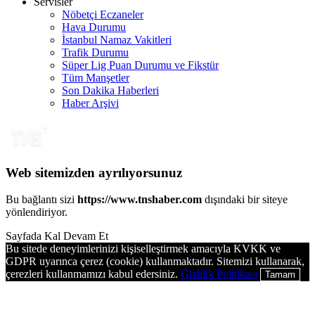
Servisler
Nöbetçi Eczaneler
Hava Durumu
İstanbul Namaz Vakitleri
Trafik Durumu
Süper Lig Puan Durumu ve Fikstür
Tüm Manşetler
Son Dakika Haberleri
Haber Arşivi
Web sitemizden ayrılıyorsunuz
Bu bağlantı sizi
https://www.tnshaber.com
dışındaki bir siteye
yönlendiriyor.
Sayfada Kal
Devam Et
Bu sitede deneyimlerinizi kişiselleştirmek amacıyla KVKK ve
GDPR uyarınca çerez (cookie) kullanmaktadır. Sitemizi kullanarak,
çerezleri kullanmamızı kabul edersiniz.
Gizlilik Politikası
Tamam