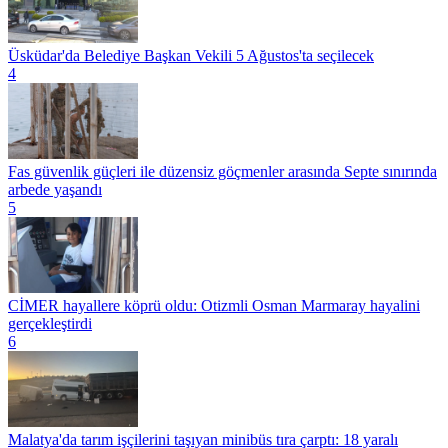
Üsküdar'da Belediye Başkan Vekili 5 Ağustos'ta seçilecek
4
Fas güvenlik güçleri ile düzensiz göçmenler arasında Septe sınırında
arbede yaşandı
5
CİMER hayallere köprü oldu: Otizmli Osman Marmaray hayalini
gerçekleştirdi
6
Malatya'da tarım işçilerini taşıyan minibüs tıra çarptı: 18 yaralı