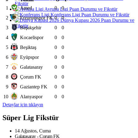
Fikstür
1
Amed
0
0
Avrupa Ligi Puan Durumu ve Fikstür
Konferans Ligi Puan Durumu ve Fikstür
2
Erzurumspor FK
0
0
Dünya Kupası 2026 Puan Durumu ve
Fikstür
3
Başakşehir
0
0
4
Kocaelispor
0
0
5
Beşiktaş
0
0
6
Eyüpspor
0
0
7
Galatasaray
0
0
8
Çorum FK
0
0
9
Gaziantep FK
0
0
10
Alanyaspor
0
0
Detaylar için tıklayın
Süper Lig Fikstür
14 Ağustos, Cuma
Galatasaray - Çorum FK