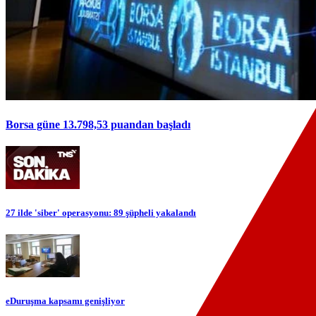
Borsa güne 13.798,53 puandan başladı
27 ilde 'siber' operasyonu: 89 şüpheli yakalandı
eDuruşma kapsamı genişliyor