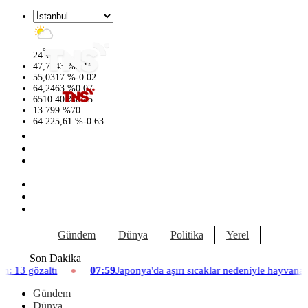
°
24
C
47,7143
%
0.16
55,0317
%
-0.02
64,2463
%
0.07
6510.40
%
0.45
13.799
%
70
64.225,61
%
-0.63
Gündem
Dünya
Politika
Yerel
Yaşam
Son Dakika
07:59
Japonya'da aşırı sıcaklar nedeniyle hayvanat bahçesinde üç asl
Gündem
Dünya