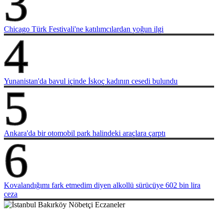
3
Chicago Türk Festivali'ne katılımcılardan yoğun ilgi
4
Yunanistan'da bavul içinde İskoç kadının cesedi bulundu
5
Ankara'da bir otomobil park halindeki araçlara çarptı
6
Kovalandığımı fark etmedim diyen alkollü sürücüye 602 bin lira
ceza