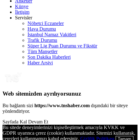
Anketler
Künye
İletişim
Servisler
Nöbetçi Eczaneler
Hava Durumu
İstanbul Namaz Vakitleri
Trafik Durumu
Süper Lig Puan Durumu ve Fikstür
Tüm Manşetler
Son Dakika Haberleri
Haber Arşivi
Web sitemizden ayrılıyorsunuz
Bu bağlantı sizi
https://www.tnshaber.com
dışındaki bir siteye
yönlendiriyor.
Sayfada Kal
Devam Et
Bu sitede deneyimlerinizi kişiselleştirmek amacıyla KVKK ve
GDPR uyarınca çerez (cookie) kullanmaktadır. Sitemizi kullanarak,
çerezleri kullanmamızı kabul edersiniz.
Gizlilik Politikası
Tamam