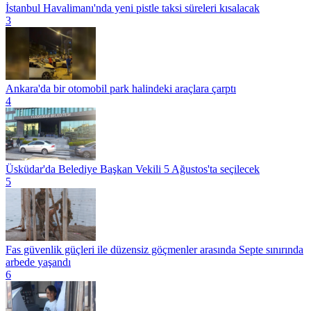
İstanbul Havalimanı'nda yeni pistle taksi süreleri kısalacak
3
Ankara'da bir otomobil park halindeki araçlara çarptı
4
Üsküdar'da Belediye Başkan Vekili 5 Ağustos'ta seçilecek
5
Fas güvenlik güçleri ile düzensiz göçmenler arasında Septe sınırında
arbede yaşandı
6