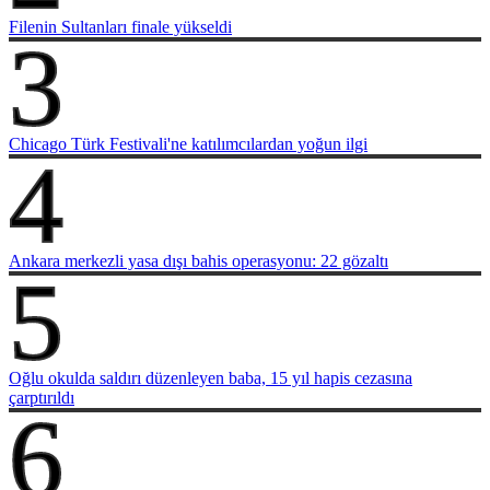
Filenin Sultanları finale yükseldi
3
Chicago Türk Festivali'ne katılımcılardan yoğun ilgi
4
Ankara merkezli yasa dışı bahis operasyonu: 22 gözaltı
5
Oğlu okulda saldırı düzenleyen baba, 15 yıl hapis cezasına
çarptırıldı
6