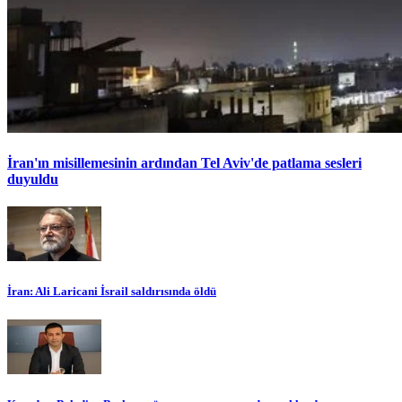
İran'ın misillemesinin ardından Tel Aviv'de patlama sesleri
duyuldu
İran: Ali Laricani İsrail saldırısında öldü