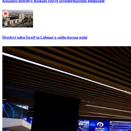
Kuşadası Belediye Başkanı rüşvet soruşturmasında tutuklandı
Dışişleri'nden İsrail'in Lübnan'a saldırılarına tepki