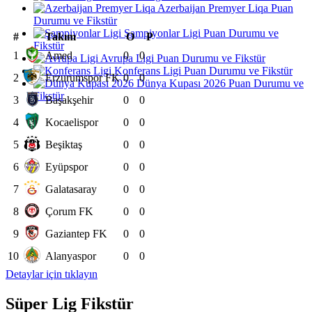
Azerbaijan Premyer Liqa Puan
Durumu ve Fikstür
Şampiyonlar Ligi Puan Durumu ve
#
Takım
O
P
Fikstür
1
Amed
0
0
Avrupa Ligi Puan Durumu ve Fikstür
Konferans Ligi Puan Durumu ve Fikstür
2
Erzurumspor FK
0
0
Dünya Kupası 2026 Puan Durumu ve
Fikstür
3
Başakşehir
0
0
4
Kocaelispor
0
0
5
Beşiktaş
0
0
6
Eyüpspor
0
0
7
Galatasaray
0
0
8
Çorum FK
0
0
9
Gaziantep FK
0
0
10
Alanyaspor
0
0
Detaylar için tıklayın
Süper Lig Fikstür