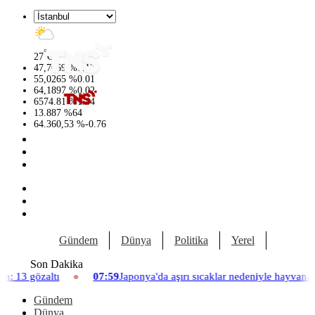
°
27
C
47,7069
%
0.17
55,0265
%
0.01
64,1897
%
0.02
6574.81
%
1.44
13.887
%
64
64.360,53
%
-0.76
Gündem
Dünya
Politika
Yerel
Yaşam
Son Dakika
07:59
Japonya'da aşırı sıcaklar nedeniyle hayvanat bahçesinde üç asla
Gündem
Dünya