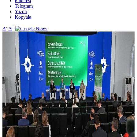
Pinterest
Telegram
Yazdır
Kopyala
-
+
A
A