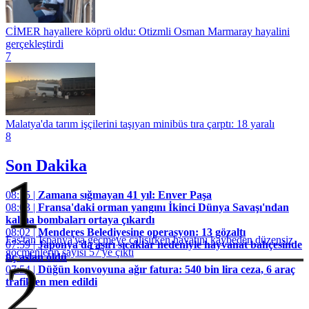
CİMER hayallere köprü oldu: Otizmli Osman Marmaray hayalini
gerçekleştirdi
7
Malatya'da tarım işçilerini taşıyan minibüs tıra çarptı: 18 yaralı
8
Son Dakika
1
08:15 |
Zamana sığmayan 41 yıl: Enver Paşa
08:03 |
Fransa'daki orman yangını İkinci Dünya Savaşı'ndan
kalma bombaları ortaya çıkardı
08:02 |
Menderes Belediyesine operasyon: 13 gözaltı
Fas'tan İspanya'ya geçmeye çalışırken hayatını kaybeden düzensiz
07:59 |
Japonya'da aşırı sıcaklar nedeniyle hayvanat bahçesinde
göçmenlerin sayısı 57'ye çıktı
üç aslan öldü
2
07:54 |
Düğün konvoyuna ağır fatura: 540 bin lira ceza, 6 araç
trafikten men edildi