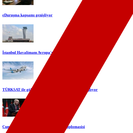
eDuruşma kapsamı genişliyor
İstanbul Havalimanı Avrupa'nın en yoğun havalimanı oldu
TÜRKSAT ile gökyüzünde yerli internet dönemi başlıyor
Cumhurbaşkanı Erdoğan'dan telefon diplomasisi