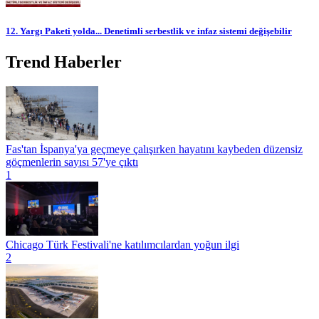
12. Yargı Paketi yolda... Denetimli serbestlik ve infaz sistemi değişebilir
Trend Haberler
Fas'tan İspanya'ya geçmeye çalışırken hayatını kaybeden düzensiz
göçmenlerin sayısı 57'ye çıktı
1
Chicago Türk Festivali'ne katılımcılardan yoğun ilgi
2