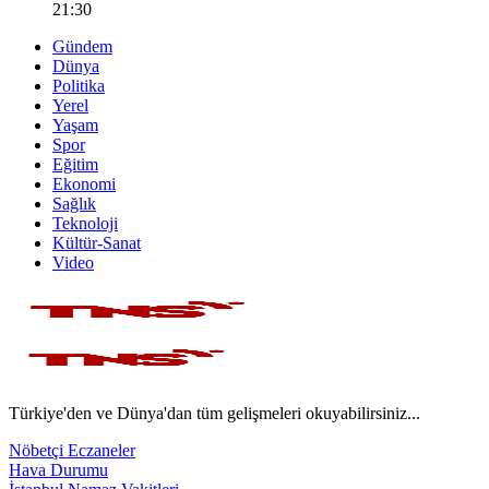
21:30
Gündem
Dünya
Politika
Yerel
Yaşam
Spor
Eğitim
Ekonomi
Sağlık
Teknoloji
Kültür-Sanat
Video
Türkiye'den ve Dünya'dan tüm gelişmeleri okuyabilirsiniz...
Nöbetçi Eczaneler
Hava Durumu