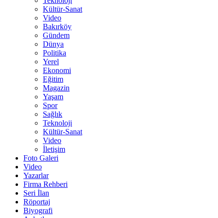
Teknoloji
Kültür-Sanat
Video
Bakırköy
Gündem
Dünya
Politika
Yerel
Ekonomi
Eğitim
Magazin
Yaşam
Spor
Sağlık
Teknoloji
Kültür-Sanat
Video
İletişim
Foto Galeri
Video
Yazarlar
Firma Rehberi
Seri İlan
Röportaj
Biyografi