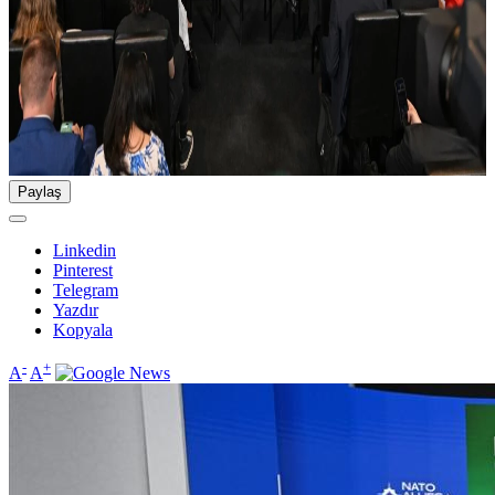
Paylaş
Linkedin
Pinterest
Telegram
Yazdır
Kopyala
-
+
A
A