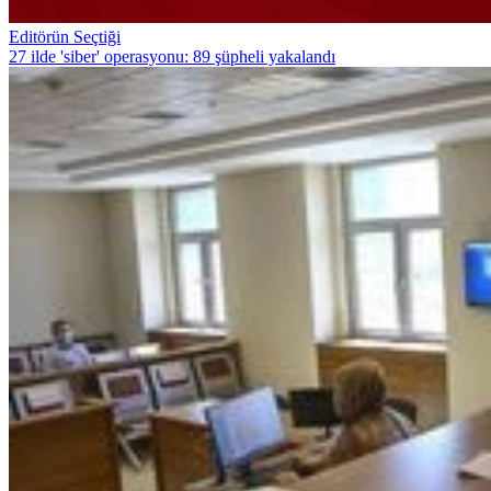
Editörün Seçtiği
27 ilde 'siber' operasyonu: 89 şüpheli yakalandı