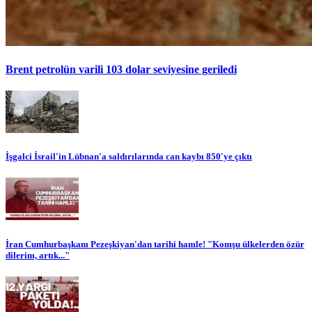
Brent petrolün varili 103 dolar seviyesine geriledi
İşgalci İsrail'in Lübnan'a saldırılarında can kaybı 850'ye çıktı
İran Cumhurbaşkanı Pezeşkiyan'dan tarihi hamle! "Komşu ülkelerden özür
dilerim, artık..."