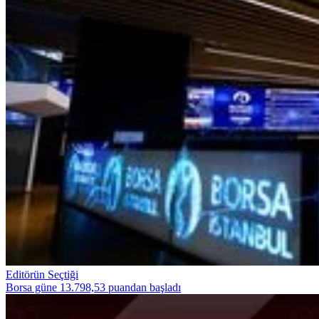
Editörün Seçtiği
Borsa güne 13.798,53 puandan başladı