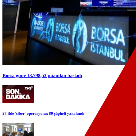
Borsa güne 13.798,53 puandan başladı
27 ilde 'siber' operasyonu: 89 şüpheli yakalandı