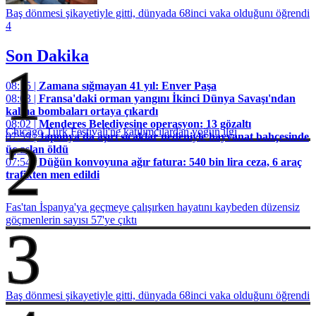
Baş dönmesi şikayetiyle gitti, dünyada 68inci vaka olduğunı öğrendi
4
Son Dakika
1
08:15 |
Zamana sığmayan 41 yıl: Enver Paşa
08:03 |
Fransa'daki orman yangını İkinci Dünya Savaşı'ndan
kalma bombaları ortaya çıkardı
08:02 |
Menderes Belediyesine operasyon: 13 gözaltı
Chicago Türk Festivali'ne katılımcılardan yoğun ilgi
07:59 |
Japonya'da aşırı sıcaklar nedeniyle hayvanat bahçesinde
2
üç aslan öldü
07:54 |
Düğün konvoyuna ağır fatura: 540 bin lira ceza, 6 araç
trafikten men edildi
Fas'tan İspanya'ya geçmeye çalışırken hayatını kaybeden düzensiz
göçmenlerin sayısı 57'ye çıktı
3
Baş dönmesi şikayetiyle gitti, dünyada 68inci vaka olduğunı öğrendi