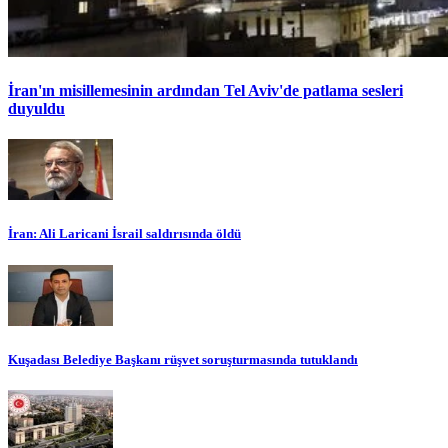
İran'ın misillemesinin ardından Tel Aviv'de patlama sesleri
duyuldu
İran: Ali Laricani İsrail saldırısında öldü
Kuşadası Belediye Başkanı rüşvet soruşturmasında tutuklandı