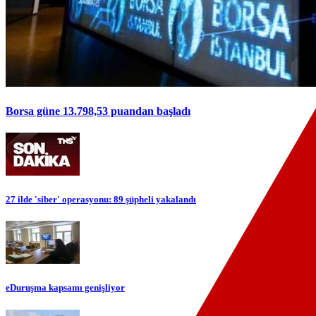
Borsa güne 13.798,53 puandan başladı
27 ilde 'siber' operasyonu: 89 şüpheli yakalandı
eDuruşma kapsamı genişliyor