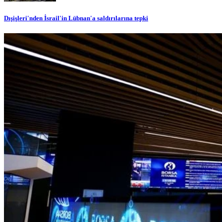
Dışişleri'nden İsrail'in Lübnan'a saldırılarına tepki