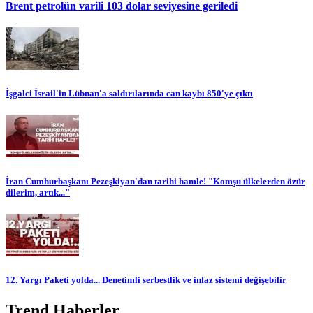
Brent petrolün varili 103 dolar seviyesine geriledi
İşgalci İsrail'in Lübnan'a saldırılarında can kaybı 850'ye çıktı
İran Cumhurbaşkanı Pezeşkiyan'dan tarihi hamle! "Komşu ülkelerden özür
dilerim, artık..."
12. Yargı Paketi yolda... Denetimli serbestlik ve infaz sistemi değişebilir
Trend Haberler