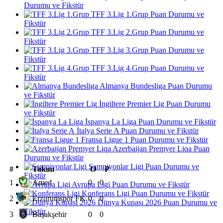
Durumu ve Fikstür
TFF 3.Lig 1.Grup Puan Durumu ve
Fikstür
TFF 3.Lig 2.Grup Puan Durumu ve
Fikstür
TFF 3.Lig 3.Grup Puan Durumu ve
Fikstür
TFF 3.Lig 4.Grup Puan Durumu ve
Fikstür
Almanya Bundesliga Puan Durumu
ve Fikstür
İngiltere Premier Lig Puan Durumu
ve Fikstür
İspanya La Liga Puan Durumu ve Fikstür
İtalya Serie A Puan Durumu ve Fikstür
Fransa Ligue 1 Puan Durumu ve Fikstür
Azerbaijan Premyer Liqa Puan
Durumu ve Fikstür
Şampiyonlar Ligi Puan Durumu ve
#
Takım
O
P
Fikstür
1
Amed
0
0
Avrupa Ligi Puan Durumu ve Fikstür
Konferans Ligi Puan Durumu ve Fikstür
2
Erzurumspor FK
0
0
Dünya Kupası 2026 Puan Durumu ve
Fikstür
3
Başakşehir
0
0