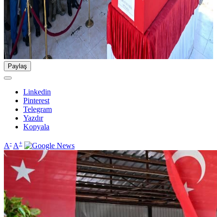
Paylaş
Linkedin
Pinterest
Telegram
Yazdır
Kopyala
-
+
A
A