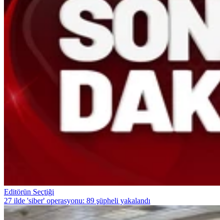
Editörün Seçtiği
27 ilde 'siber' operasyonu: 89 şüpheli yakalandı