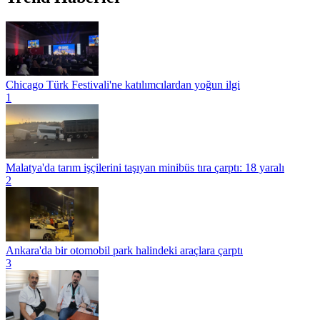
Chicago Türk Festivali'ne katılımcılardan yoğun ilgi
1
Malatya'da tarım işçilerini taşıyan minibüs tıra çarptı: 18 yaralı
2
Ankara'da bir otomobil park halindeki araçlara çarptı
3