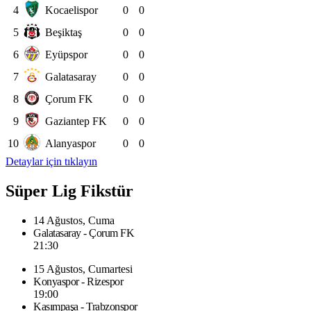
4
Kocaelispor
0
0
5
Beşiktaş
0
0
6
Eyüpspor
0
0
7
Galatasaray
0
0
8
Çorum FK
0
0
9
Gaziantep FK
0
0
10
Alanyaspor
0
0
Detaylar için tıklayın
Süper Lig Fikstür
14 Ağustos, Cuma
Galatasaray - Çorum FK
21:30
15 Ağustos, Cumartesi
Konyaspor - Rizespor
19:00
Kasımpaşa - Trabzonspor