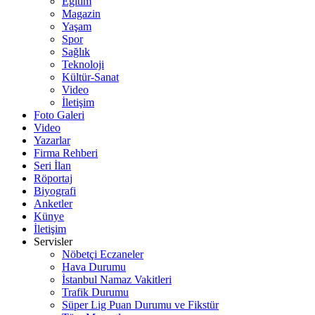
Eğitim
Magazin
Yaşam
Spor
Sağlık
Teknoloji
Kültür-Sanat
Video
İletişim
Foto Galeri
Video
Yazarlar
Firma Rehberi
Seri İlan
Röportaj
Biyografi
Anketler
Künye
İletişim
Servisler
Nöbetçi Eczaneler
Hava Durumu
İstanbul Namaz Vakitleri
Trafik Durumu
Süper Lig Puan Durumu ve Fikstür