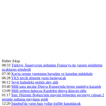
Haber Akışı
08:33
Türkiye, İspanya'nın ardından Fransa'ya da yangın söndürme
uçaklarını gönderdi
07:30
Kaş'ta orman yangınına havadan ve karadan müdahale
06:28
YKS tercih dönemi yarın başlayacak
06:12
Seyir halindeki otobüs alev aldı
03:40
Milli para atıcılar Dünya Kupası'nda bronz madalya kazandı
12:09
Milli serbest dalışçısı Kardelen dünya ikincisi oldu
01:17
İran: Hürmüz Boğazı'nda mayınlı bölgeden geçmeye çalışan 2
gemide patlama meydana geldi
12:20
İstanbul'da yarın bazı yollar trafiğe kapatılacak