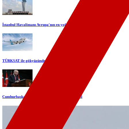
İstanbul Havalimanı Avrupa'nın en yoğun havalimanı oldu
TÜRKSAT ile gökyüzünde yerli internet dönemi başlıyor
Cumhurbaşkanı Erdoğan'dan telefon diplomasisi