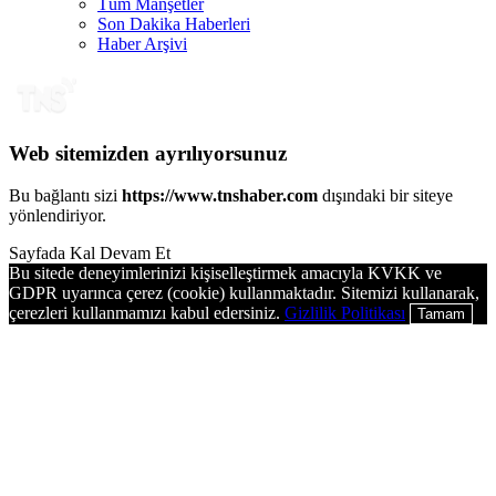
Tüm Manşetler
Son Dakika Haberleri
Haber Arşivi
Web sitemizden ayrılıyorsunuz
Bu bağlantı sizi
https://www.tnshaber.com
dışındaki bir siteye
yönlendiriyor.
Sayfada Kal
Devam Et
Bu sitede deneyimlerinizi kişiselleştirmek amacıyla KVKK ve
GDPR uyarınca çerez (cookie) kullanmaktadır. Sitemizi kullanarak,
çerezleri kullanmamızı kabul edersiniz.
Gizlilik Politikası
Tamam