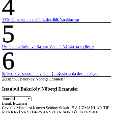
4
TEM Otoyolu'nda midibüs devrildi: Yaralılar var
5
Üsküdar'da Belediye Başkan Vekili 5 Ağustos'ta seçilecek
6
Spikerlik ve sunuculuk yolculuğu ağustosta da devam ediyor
İstanbul Bakırköy Nöbetçi Eczaneler
Burak Eczanesi
Cevizlik Mahallesi Kırmızı Şebboy Sokak 15 A UZMANLAR TIP
MERKEZİ YANI DERSHANELER SOKAĞI İSTANBUL