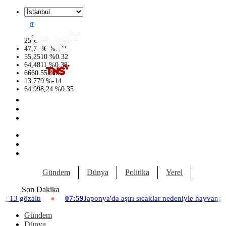
°
25
C
47,7436
%
0.18
55,2510
%
0.32
64,4811
%
0.38
6660.55
%
0
13.779
%
-14
64.998,24
%
0.35
Gündem
Dünya
Politika
Yerel
Yaşam
Son Dakika
07:59
Japonya'da aşırı sıcaklar nedeniyle hayvanat bahçesinde üç aslan 
Gündem
Dünya