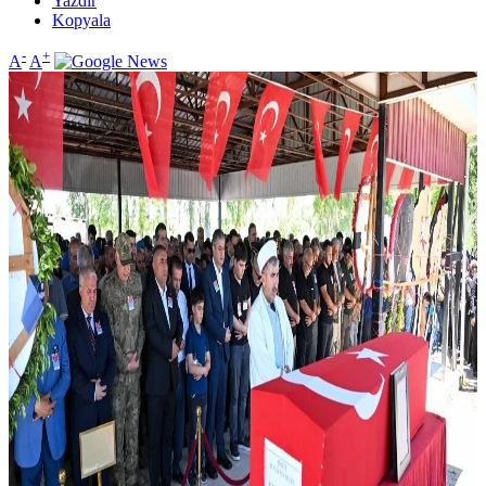
Yazdır
Kopyala
-
+
A
A