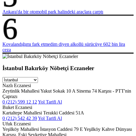
Ankara'da bir otomobil park halindeki araçlara çarptı
6
Kovalandığımı fark etmedim diyen alkollü sürücüye 602 bin lira
ceza
İstanbul Bakırköy Nöbetçi Eczaneler
Nazlı Eczanesi
Zeytinlik Mahallesi Yakut Sokak 10 A Sinema 74 Karşısı - PTT'nin
Çaprazı
0 (212) 599 12 12
Yol Tarifi Al
Buket Eczanesi
Kartaltepe Mahallesi Terakki Caddesi 51A
0 (212) 542 42 39
Yol Tarifi Al
Ufuk Eczanesi
Yeşilköy Mahallesi İstasyon Caddesi 79 E Yeşilköy Kahve Dünyası
Karşısı, Eski Şevketiye Mahallesi