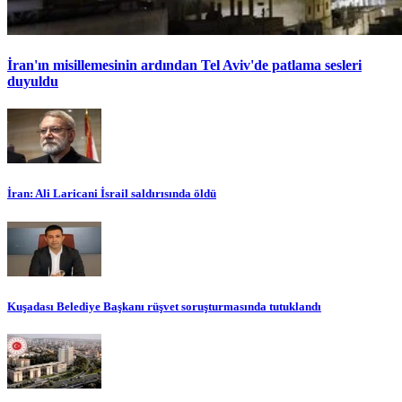
İran'ın misillemesinin ardından Tel Aviv'de patlama sesleri
duyuldu
İran: Ali Laricani İsrail saldırısında öldü
Kuşadası Belediye Başkanı rüşvet soruşturmasında tutuklandı