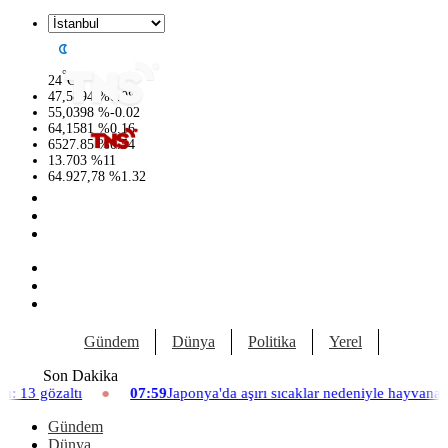
°
24
C
47,5894
%
0.08
55,0398
%
-0.02
64,1581
%
0.16
6527.85
%
0.54
13.703
%
11
64.927,78
%
1.32
Gündem
Dünya
Politika
Yerel
Yaşam
Son Dakika
07:59
Japonya'da aşırı sıcaklar nedeniyle hayvanat bahçesinde üç asla
Gündem
Dünya