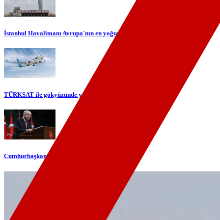
İstanbul Havalimanı Avrupa'nın en yoğun havalimanı oldu
TÜRKSAT ile gökyüzünde yerli internet dönemi başlıyor
Cumhurbaşkanı Erdoğan'dan telefon diplomasisi