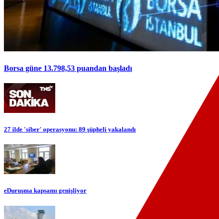
Borsa güne 13.798,53 puandan başladı
27 ilde 'siber' operasyonu: 89 şüpheli yakalandı
eDuruşma kapsamı genişliyor