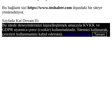
Bu bağlantı sizi
https://www.tnshaber.com
dışındaki bir siteye
yönlendiriyor.
Sayfada Kal
Devam Et
Bu sitede deneyimlerinizi kişiselleştirmek amacıyla KVKK ve
GDPR uyarınca çerez (cookie) kullanmaktadır. Sitemizi kullanarak,
çerezleri kullanmamızı kabul edersiniz.
Gizlilik Politikası
Tamam