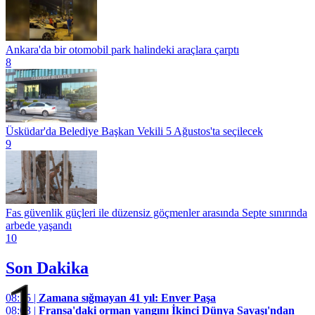
Ankara'da bir otomobil park halindeki araçlara çarptı
8
Üsküdar'da Belediye Başkan Vekili 5 Ağustos'ta seçilecek
9
Fas güvenlik güçleri ile düzensiz göçmenler arasında Septe sınırında
arbede yaşandı
10
Son Dakika
1
08:15 |
Zamana sığmayan 41 yıl: Enver Paşa
08:03 |
Fransa'daki orman yangını İkinci Dünya Savaşı'ndan