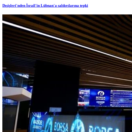
Dışişleri'nden İsrail'in Lübnan'a saldırılarına tepki