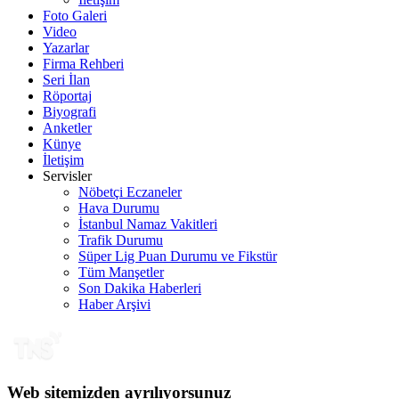
Foto Galeri
Video
Yazarlar
Firma Rehberi
Seri İlan
Röportaj
Biyografi
Anketler
Künye
İletişim
Servisler
Nöbetçi Eczaneler
Hava Durumu
İstanbul Namaz Vakitleri
Trafik Durumu
Süper Lig Puan Durumu ve Fikstür
Tüm Manşetler
Son Dakika Haberleri
Haber Arşivi
Web sitemizden ayrılıyorsunuz