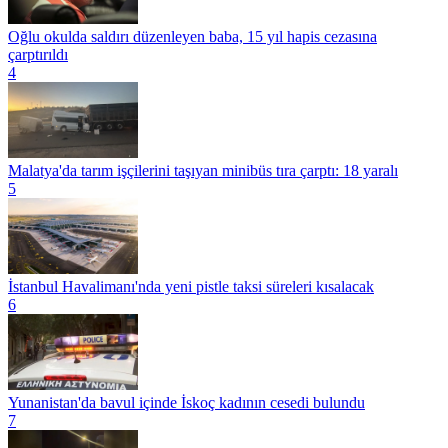
Oğlu okulda saldırı düzenleyen baba, 15 yıl hapis cezasına
çarptırıldı
4
Malatya'da tarım işçilerini taşıyan minibüs tıra çarptı: 18 yaralı
5
İstanbul Havalimanı'nda yeni pistle taksi süreleri kısalacak
6
Yunanistan'da bavul içinde İskoç kadının cesedi bulundu
7