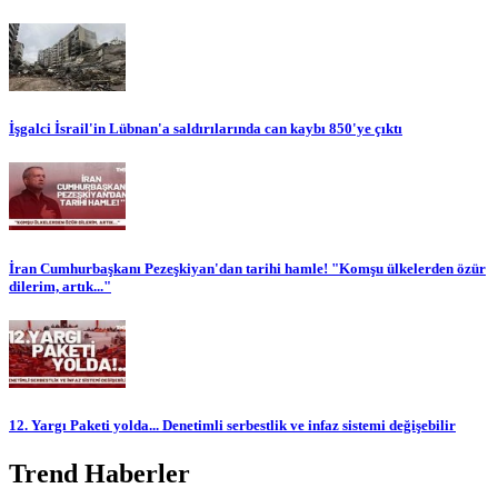
İşgalci İsrail'in Lübnan'a saldırılarında can kaybı 850'ye çıktı
İran Cumhurbaşkanı Pezeşkiyan'dan tarihi hamle! "Komşu ülkelerden özür
dilerim, artık..."
12. Yargı Paketi yolda... Denetimli serbestlik ve infaz sistemi değişebilir
Trend Haberler