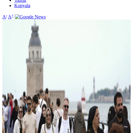
Yazdır
Kopyala
-
+
A
A