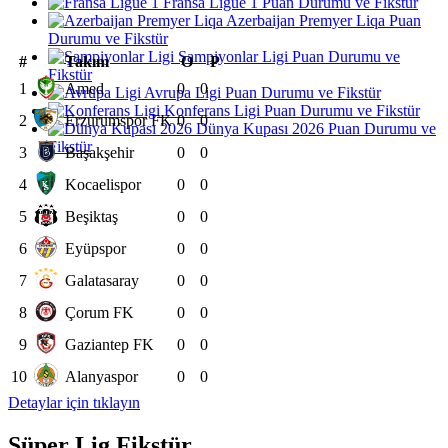
Fransa Ligue 1 Puan Durumu ve Fikstür
Azerbaijan Premyer Liqa Puan
Durumu ve Fikstür
Şampiyonlar Ligi Puan Durumu ve
#
Takım
O
P
Fikstür
1
Amed
0
0
Avrupa Ligi Puan Durumu ve Fikstür
Konferans Ligi Puan Durumu ve Fikstür
2
Erzurumspor FK
0
0
Dünya Kupası 2026 Puan Durumu ve
Fikstür
3
Başakşehir
0
0
4
Kocaelispor
0
0
5
Beşiktaş
0
0
6
Eyüpspor
0
0
7
Galatasaray
0
0
8
Çorum FK
0
0
9
Gaziantep FK
0
0
10
Alanyaspor
0
0
Detaylar için tıklayın
Süper Lig Fikstür