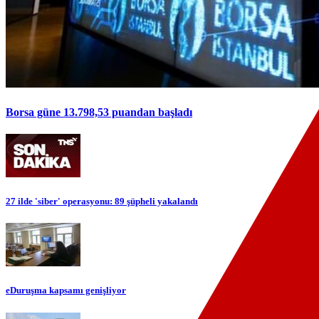
Borsa güne 13.798,53 puandan başladı
27 ilde 'siber' operasyonu: 89 şüpheli yakalandı
eDuruşma kapsamı genişliyor