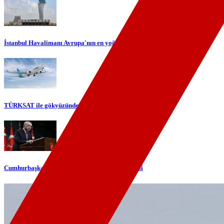
İstanbul Havalimanı Avrupa'nın en yoğun havalimanı oldu
TÜRKSAT ile gökyüzünde yerli internet dönemi başlıyor
Cumhurbaşkanı Erdoğan'dan telefon diplomasisi