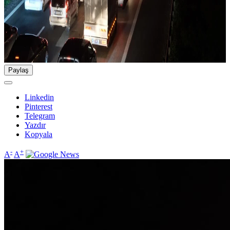
Paylaş
Linkedin
Pinterest
Telegram
Yazdır
Kopyala
-
+
A
A