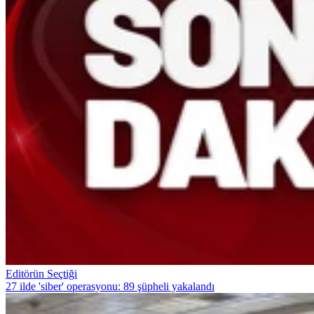
Editörün Seçtiği
27 ilde 'siber' operasyonu: 89 şüpheli yakalandı