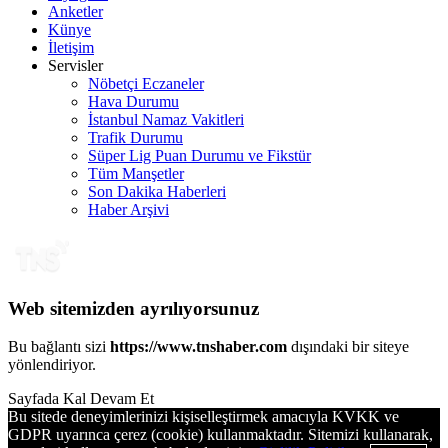
Anketler
Künye
İletişim
Servisler
Nöbetçi Eczaneler
Hava Durumu
İstanbul Namaz Vakitleri
Trafik Durumu
Süper Lig Puan Durumu ve Fikstür
Tüm Manşetler
Son Dakika Haberleri
Haber Arşivi
Web sitemizden ayrılıyorsunuz
Bu bağlantı sizi
https://www.tnshaber.com
dışındaki bir siteye
yönlendiriyor.
Sayfada Kal
Devam Et
Bu sitede deneyimlerinizi kişiselleştirmek amacıyla KVKK ve
GDPR uyarınca çerez (cookie) kullanmaktadır. Sitemizi kullanarak,