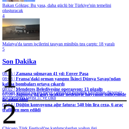
Bakan Göktaş: Bu yasa, daha güçlü bir Türkiye'nin temelini
oluşturacak
4
Malatya'da tarım işçilerini taşıyan minibüs tıra çarptı: 18 yaralı
5
Son Dakika
1
08:15 |
Zamana sığmayan 41 yıl: Enver Paşa
08:03 |
Fransa'daki orman yangını İkinci Dünya Savaşı'ndan
kalma bombaları ortaya çıkardı
08:02 |
Menderes Belediyesine operasyon: 13 gözaltı
Fas'tan İspanya'ya geçmeye çalışırken hayatını kaybeden düzensiz
07:59 |
Japonya'da aşırı sıcaklar nedeniyle hayvanat bahçesinde
göçmenlerin sayısı 57'ye çıktı
üç aslan öldü
2
07:54 |
Düğün konvoyuna ağır fatura: 540 bin lira ceza, 6 araç
trafikten men edildi
Chicago Türk Festivali'ne katılımcılardan yoğun ilgi