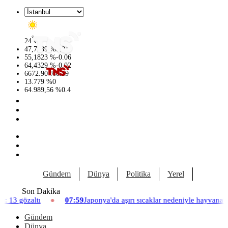
°
24
C
47,7239
%
0.01
55,1823
%
-0.06
64,4329
%
-0.02
6672.90
%
0.19
13.779
%
0
64.989,56
%
0.4
Gündem
Dünya
Politika
Yerel
Yaşam
Son Dakika
07:59
Japonya'da aşırı sıcaklar nedeniyle hayvanat bahçesinde üç asl
Gündem
Dünya