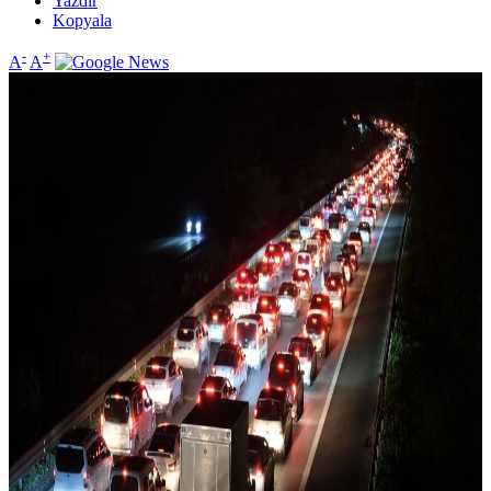
Yazdır
Kopyala
-
+
A
A