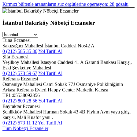
Kırmızı bültenle arananların suç örgütlerine operasyon: 28 gözaltı
İstanbul Bakırköy Nöbetçi Eczaneler
Tuna Eczanesi
Sakızağacı Mahallesi İstanbul Caddesi No:42 A
0 (212) 585 35 86
Yol Tarifi Al
Şifa Eczanesi
Yeşilköy Mahallesi İstasyon Caddesi 41 A Garanti Bankası Karşışı,
Eski Şevketiye Mahallesi
0 (212) 573 59 67
Yol Tarifi Al
Referans Eczanesi
Osmaniye Mahallesi Cami Sokak 77J Osmaniye Polikliniğinin
Arkası Referans Evleri Happy Center Marketin Karşısı
TEL:05538092856
0 (212) 809 28 56
Yol Tarifi Al
Bayraktar Eczanesi
Şenlikköy Mahallesi Harman Sokak 43 4B Flyinn Avm yaya girişi
karşısı, Mali Kuaför yanı .
0 (212) 573 11 12
Yol Tarifi Al
Tüm Nöbetçi Eczaneler