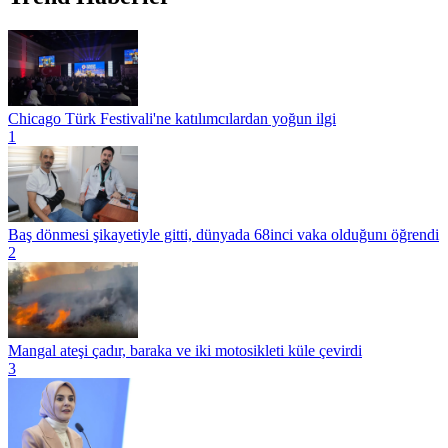
Chicago Türk Festivali'ne katılımcılardan yoğun ilgi
1
Baş dönmesi şikayetiyle gitti, dünyada 68inci vaka olduğunı öğrendi
2
Mangal ateşi çadır, baraka ve iki motosikleti küle çevirdi
3