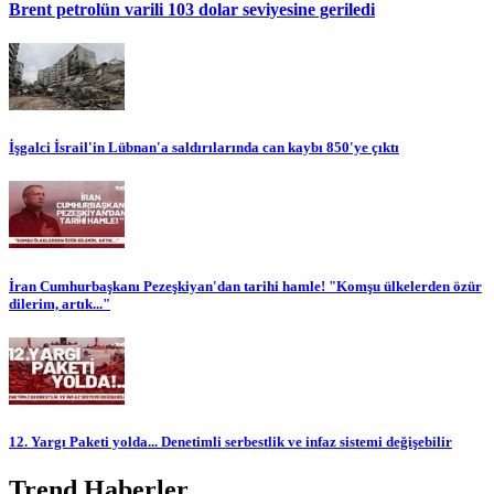
Brent petrolün varili 103 dolar seviyesine geriledi
İşgalci İsrail'in Lübnan'a saldırılarında can kaybı 850'ye çıktı
İran Cumhurbaşkanı Pezeşkiyan'dan tarihi hamle! "Komşu ülkelerden özür
dilerim, artık..."
12. Yargı Paketi yolda... Denetimli serbestlik ve infaz sistemi değişebilir
Trend Haberler