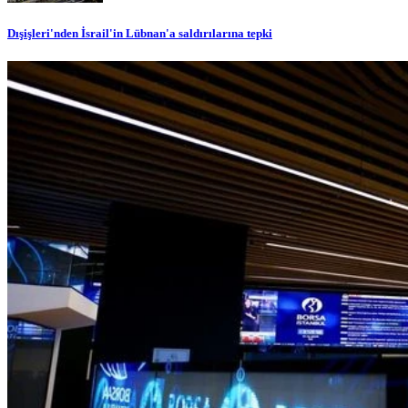
Dışişleri'nden İsrail'in Lübnan'a saldırılarına tepki