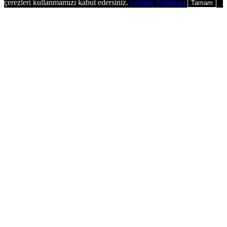
çerezleri kullanmamızı kabul edersiniz.
Gizlilik Politikası
Tamam