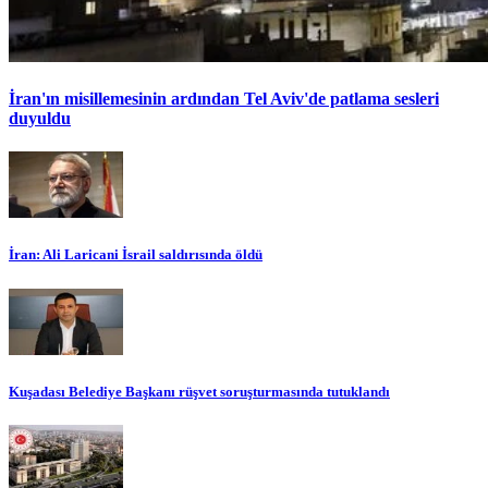
İran'ın misillemesinin ardından Tel Aviv'de patlama sesleri
duyuldu
İran: Ali Laricani İsrail saldırısında öldü
Kuşadası Belediye Başkanı rüşvet soruşturmasında tutuklandı