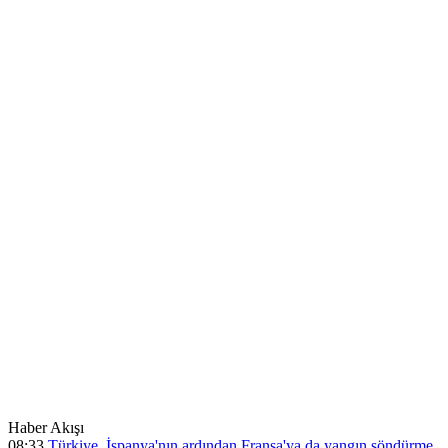
Haber Akışı
08:33
Türkiye, İspanya'nın ardından Fransa'ya da yangın söndürme