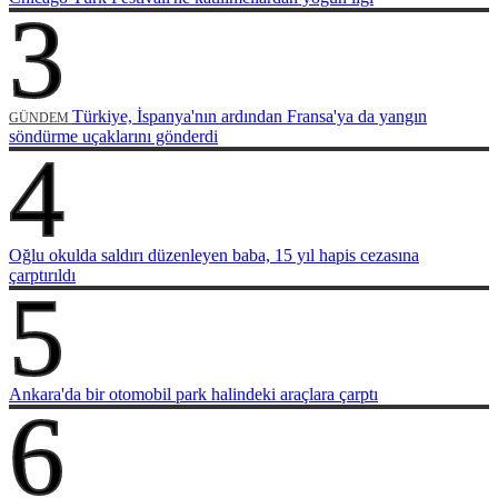
3
Türkiye, İspanya'nın ardından Fransa'ya da yangın
GÜNDEM
söndürme uçaklarını gönderdi
4
Oğlu okulda saldırı düzenleyen baba, 15 yıl hapis cezasına
çarptırıldı
5
Ankara'da bir otomobil park halindeki araçlara çarptı
6