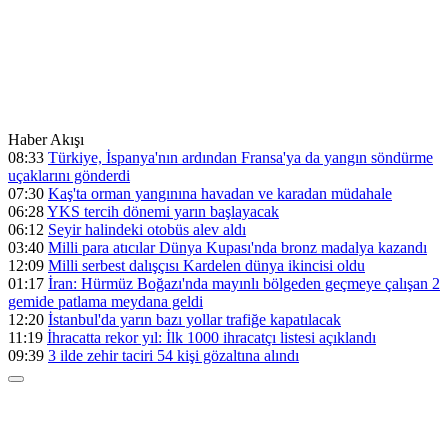
Haber Akışı
08:33
Türkiye, İspanya'nın ardından Fransa'ya da yangın söndürme
uçaklarını gönderdi
07:30
Kaş'ta orman yangınına havadan ve karadan müdahale
06:28
YKS tercih dönemi yarın başlayacak
06:12
Seyir halindeki otobüs alev aldı
03:40
Milli para atıcılar Dünya Kupası'nda bronz madalya kazandı
12:09
Milli serbest dalışçısı Kardelen dünya ikincisi oldu
01:17
İran: Hürmüz Boğazı'nda mayınlı bölgeden geçmeye çalışan 2
gemide patlama meydana geldi
12:20
İstanbul'da yarın bazı yollar trafiğe kapatılacak
11:19
İhracatta rekor yıl: İlk 1000 ihracatçı listesi açıklandı
09:39
3 ilde zehir taciri 54 kişi gözaltına alındı