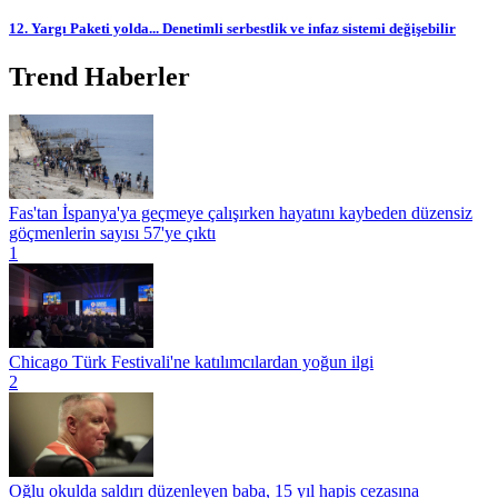
12. Yargı Paketi yolda... Denetimli serbestlik ve infaz sistemi değişebilir
Trend Haberler
Fas'tan İspanya'ya geçmeye çalışırken hayatını kaybeden düzensiz
göçmenlerin sayısı 57'ye çıktı
1
Chicago Türk Festivali'ne katılımcılardan yoğun ilgi
2
Oğlu okulda saldırı düzenleyen baba, 15 yıl hapis cezasına