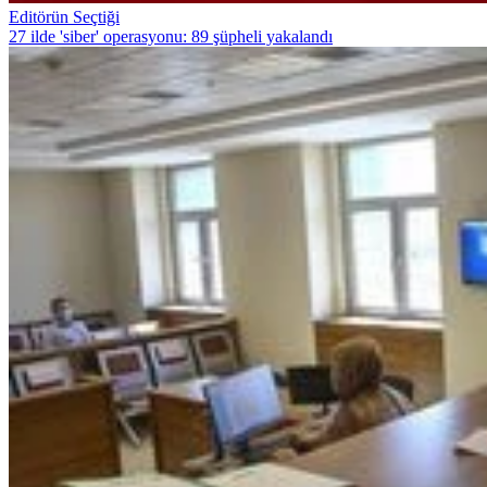
Editörün Seçtiği
27 ilde 'siber' operasyonu: 89 şüpheli yakalandı