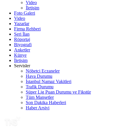
Video
İletişim
Foto Galeri
Video
Yazarlar
Firma Rehberi
Seri İlan
Röportaj
Biyografi
Anketler
Künye
İletişim
Servisler
Nöbetçi Eczaneler
Hava Durumu
İstanbul Namaz Vakitleri
Trafik Durumu
Süper Lig Puan Durumu ve Fikstür
Tüm Manşetler
Son Dakika Haberleri
Haber Arşivi