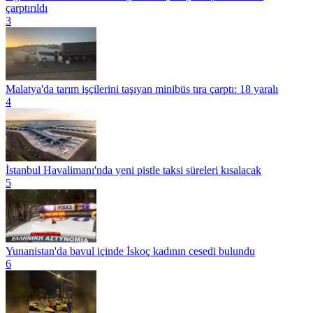
çarptırıldı
3
Malatya'da tarım işçilerini taşıyan minibüs tıra çarptı: 18 yaralı
4
İstanbul Havalimanı'nda yeni pistle taksi süreleri kısalacak
5
Yunanistan'da bavul içinde İskoç kadının cesedi bulundu
6