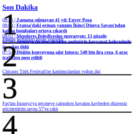
Son Dakika
1
08:15 |
Zamana sığmayan 41 yıl: Enver Paşa
08:03 |
Fransa'daki orman yangını İkinci Dünya Savaşı'ndan
kalma bombaları ortaya çıkardı
08:02 |
Menderes Belediyesine operasyon: 13 gözaltı
Filenin Sultanları finale yükseldi
07:59 |
Japonya'da aşırı sıcaklar nedeniyle hayvanat bahçesinde
2
üç aslan öldü
07:54 |
Düğün konvoyuna ağır fatura: 540 bin lira ceza, 6 araç
trafikten men edildi
Chicago Türk Festivali'ne katılımcılardan yoğun ilgi
3
Fas'tan İspanya'ya geçmeye çalışırken hayatını kaybeden düzensiz
göçmenlerin sayısı 57'ye çıktı
4