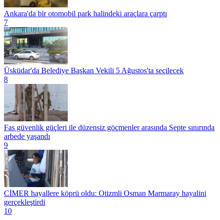
Ankara'da bir otomobil park halindeki araçlara çarptı
7
Üsküdar'da Belediye Başkan Vekili 5 Ağustos'ta seçilecek
8
Fas güvenlik güçleri ile düzensiz göçmenler arasında Septe sınırında
arbede yaşandı
9
CİMER hayallere köprü oldu: Otizmli Osman Marmaray hayalini
gerçekleştirdi
10