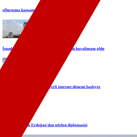
eDuruşma kapsamı genişliyor
İstanbul Havalimanı Avrupa'nın en yoğun havalimanı oldu
TÜRKSAT ile gökyüzünde yerli internet dönemi başlıyor
Cumhurbaşkanı Erdoğan'dan telefon diplomasisi