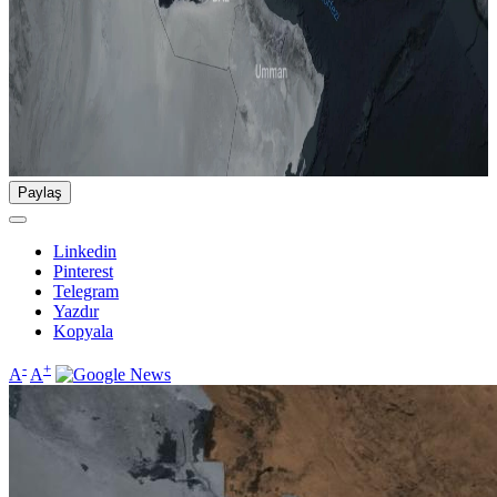
Paylaş
Linkedin
Pinterest
Telegram
Yazdır
Kopyala
-
+
A
A