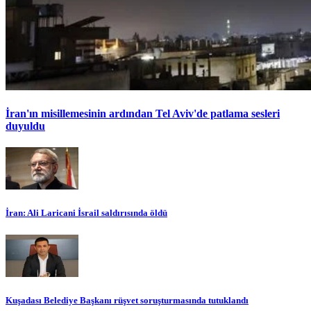
İran'ın misillemesinin ardından Tel Aviv'de patlama sesleri
duyuldu
İran: Ali Laricani İsrail saldırısında öldü
Kuşadası Belediye Başkanı rüşvet soruşturmasında tutuklandı