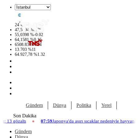
°
24
C
47,5894
%
0.08
55,0398
%
-0.02
64,1581
%
0.16
6508.83
%
4.44
13.703
%
11
64.927,78
%
1.32
Gündem
Dünya
Politika
Yerel
Yaşam
Son Dakika
07:59
Japonya'da aşırı sıcaklar nedeniyle hayvanat bahçesinde üç asla
Gündem
Dünya