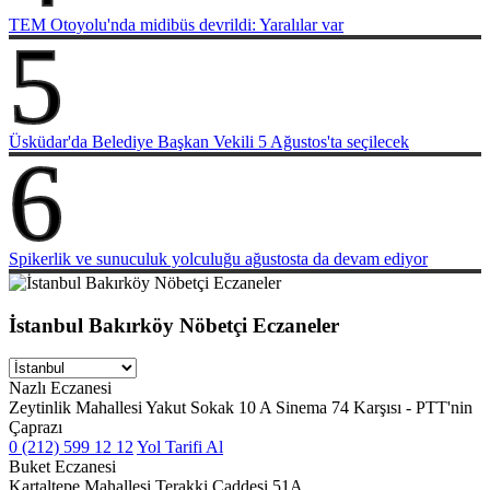
TEM Otoyolu'nda midibüs devrildi: Yaralılar var
5
Üsküdar'da Belediye Başkan Vekili 5 Ağustos'ta seçilecek
6
Spikerlik ve sunuculuk yolculuğu ağustosta da devam ediyor
İstanbul Bakırköy Nöbetçi Eczaneler
Nazlı Eczanesi
Zeytinlik Mahallesi Yakut Sokak 10 A Sinema 74 Karşısı - PTT'nin
Çaprazı
0 (212) 599 12 12
Yol Tarifi Al
Buket Eczanesi
Kartaltepe Mahallesi Terakki Caddesi 51A