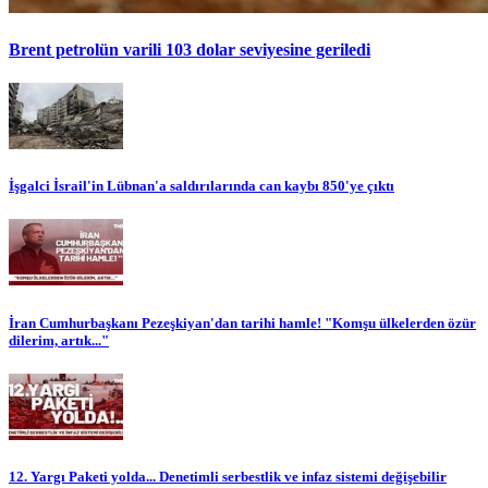
Brent petrolün varili 103 dolar seviyesine geriledi
İşgalci İsrail'in Lübnan'a saldırılarında can kaybı 850'ye çıktı
İran Cumhurbaşkanı Pezeşkiyan'dan tarihi hamle! "Komşu ülkelerden özür
dilerim, artık..."
12. Yargı Paketi yolda... Denetimli serbestlik ve infaz sistemi değişebilir