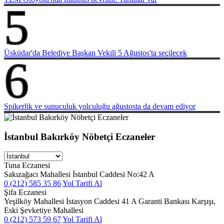
5
Üsküdar'da Belediye Başkan Vekili 5 Ağustos'ta seçilecek
6
Spikerlik ve sunuculuk yolculuğu ağustosta da devam ediyor
İstanbul Bakırköy Nöbetçi Eczaneler
Tuna Eczanesi
Sakızağacı Mahallesi İstanbul Caddesi No:42 A
0 (212) 585 35 86
Yol Tarifi Al
Şifa Eczanesi
Yeşilköy Mahallesi İstasyon Caddesi 41 A Garanti Bankası Karşışı,
Eski Şevketiye Mahallesi
0 (212) 573 59 67
Yol Tarifi Al