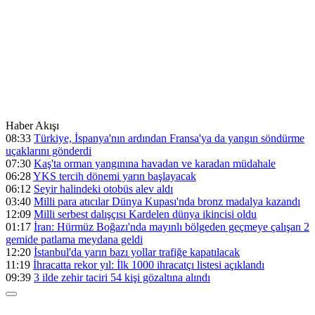
Haber Akışı
08:33
Türkiye, İspanya'nın ardından Fransa'ya da yangın söndürme
uçaklarını gönderdi
07:30
Kaş'ta orman yangınına havadan ve karadan müdahale
06:28
YKS tercih dönemi yarın başlayacak
06:12
Seyir halindeki otobüs alev aldı
03:40
Milli para atıcılar Dünya Kupası'nda bronz madalya kazandı
12:09
Milli serbest dalışçısı Kardelen dünya ikincisi oldu
01:17
İran: Hürmüz Boğazı'nda mayınlı bölgeden geçmeye çalışan 2
gemide patlama meydana geldi
12:20
İstanbul'da yarın bazı yollar trafiğe kapatılacak
11:19
İhracatta rekor yıl: İlk 1000 ihracatçı listesi açıklandı
09:39
3 ilde zehir taciri 54 kişi gözaltına alındı