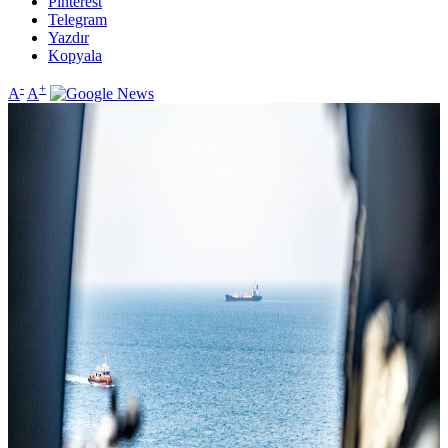
Pinterest
Telegram
Yazdır
Kopyala
-
+
A
A