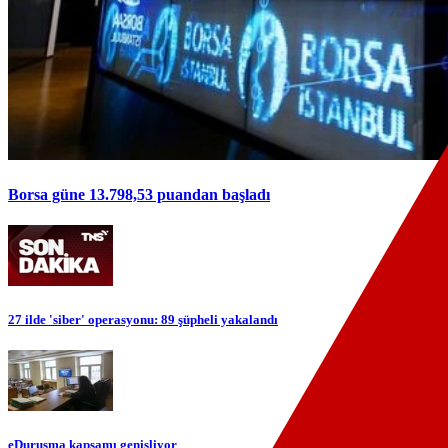
Borsa güne 13.798,53 puandan başladı
27 ilde 'siber' operasyonu: 89 şüpheli yakalandı
eDuruşma kapsamı genişliyor