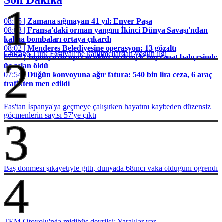
1
08:15 |
Zamana sığmayan 41 yıl: Enver Paşa
08:03 |
Fransa'daki orman yangını İkinci Dünya Savaşı'ndan
kalma bombaları ortaya çıkardı
08:02 |
Menderes Belediyesine operasyon: 13 gözaltı
Chicago Türk Festivali'ne katılımcılardan yoğun ilgi
07:59 |
Japonya'da aşırı sıcaklar nedeniyle hayvanat bahçesinde
2
üç aslan öldü
07:54 |
Düğün konvoyuna ağır fatura: 540 bin lira ceza, 6 araç
trafikten men edildi
Fas'tan İspanya'ya geçmeye çalışırken hayatını kaybeden düzensiz
göçmenlerin sayısı 57'ye çıktı
3
Baş dönmesi şikayetiyle gitti, dünyada 68inci vaka olduğunı öğrendi
4
TEM Otoyolu'nda midibüs devrildi: Yaralılar var