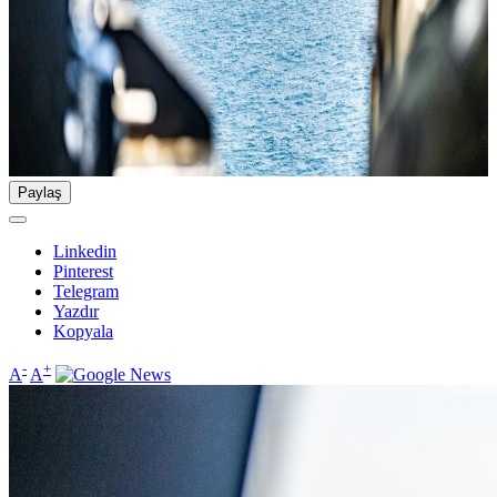
Paylaş
Linkedin
Pinterest
Telegram
Yazdır
Kopyala
-
+
A
A