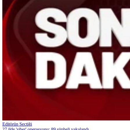
Editörün Seçtiği
27 ilde 'siber' operasyonu: 89 şüpheli yakalandı