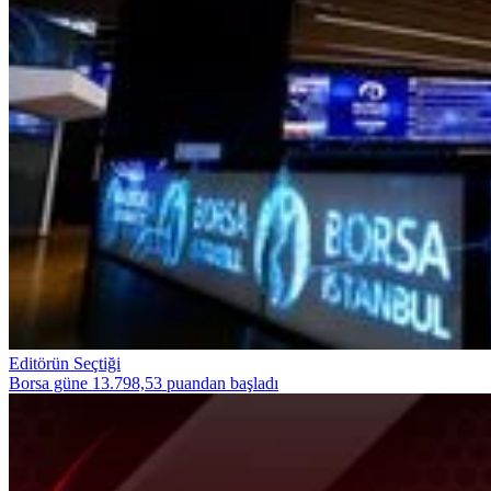
Editörün Seçtiği
Borsa güne 13.798,53 puandan başladı