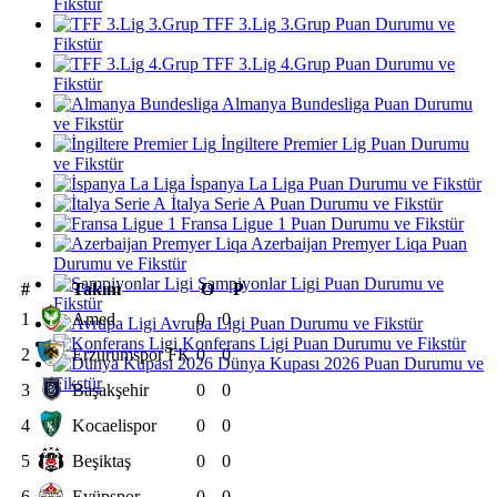
Fikstür
TFF 3.Lig 3.Grup Puan Durumu ve
Fikstür
TFF 3.Lig 4.Grup Puan Durumu ve
Fikstür
Almanya Bundesliga Puan Durumu
ve Fikstür
İngiltere Premier Lig Puan Durumu
ve Fikstür
İspanya La Liga Puan Durumu ve Fikstür
İtalya Serie A Puan Durumu ve Fikstür
Fransa Ligue 1 Puan Durumu ve Fikstür
Azerbaijan Premyer Liqa Puan
Durumu ve Fikstür
Şampiyonlar Ligi Puan Durumu ve
#
Takım
O
P
Fikstür
1
Amed
0
0
Avrupa Ligi Puan Durumu ve Fikstür
Konferans Ligi Puan Durumu ve Fikstür
2
Erzurumspor FK
0
0
Dünya Kupası 2026 Puan Durumu ve
Fikstür
3
Başakşehir
0
0
4
Kocaelispor
0
0
5
Beşiktaş
0
0
6
Eyüpspor
0
0