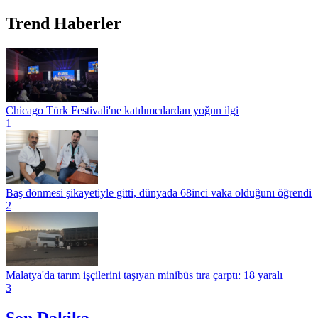
Trend Haberler
Chicago Türk Festivali'ne katılımcılardan yoğun ilgi
1
Baş dönmesi şikayetiyle gitti, dünyada 68inci vaka olduğunı öğrendi
2
Malatya'da tarım işçilerini taşıyan minibüs tıra çarptı: 18 yaralı
3
Son Dakika