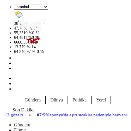
°
30
C
47,7436
%
0.18
55,2510
%
0.32
64,4811
%
0.38
6660.55
%
0
13.779
%
-14
64.840,97
%
-0.15
Gündem
Dünya
Politika
Yerel
Yaşam
Son Dakika
07:59
Japonya'da aşırı sıcaklar nedeniyle hayvanat bahçesinde üç aslan
Gündem
Dünya