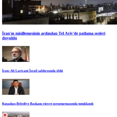
İran'ın misillemesinin ardından Tel Aviv'de patlama sesleri
duyuldu
İran: Ali Laricani İsrail saldırısında öldü
Kuşadası Belediye Başkanı rüşvet soruşturmasında tutuklandı