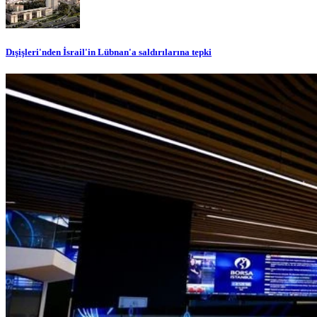
Dışişleri'nden İsrail'in Lübnan'a saldırılarına tepki