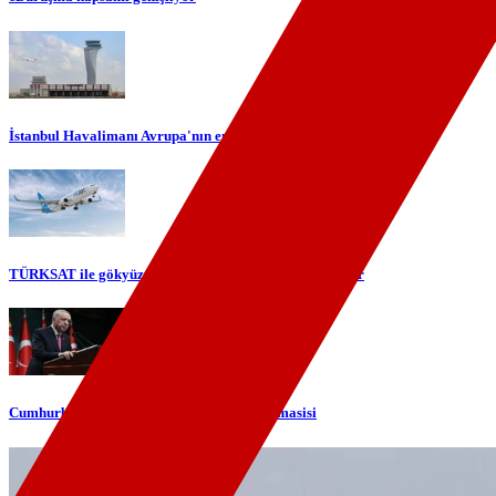
İstanbul Havalimanı Avrupa'nın en yoğun havalimanı oldu
TÜRKSAT ile gökyüzünde yerli internet dönemi başlıyor
Cumhurbaşkanı Erdoğan'dan telefon diplomasisi