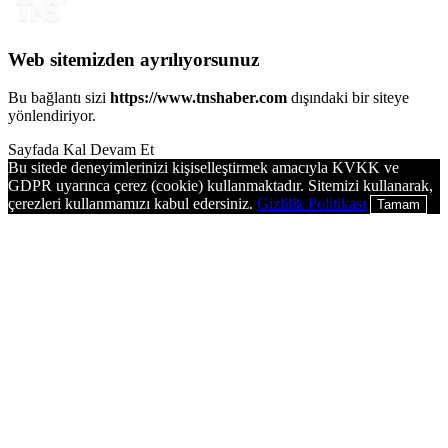
Web sitemizden ayrılıyorsunuz
Bu bağlantı sizi
https://www.tnshaber.com
dışındaki bir siteye
yönlendiriyor.
Sayfada Kal
Devam Et
Bu sitede deneyimlerinizi kişiselleştirmek amacıyla KVKK ve
GDPR uyarınca çerez (cookie) kullanmaktadır. Sitemizi kullanarak,
çerezleri kullanmamızı kabul edersiniz.
Gizlilik Politikası
Tamam