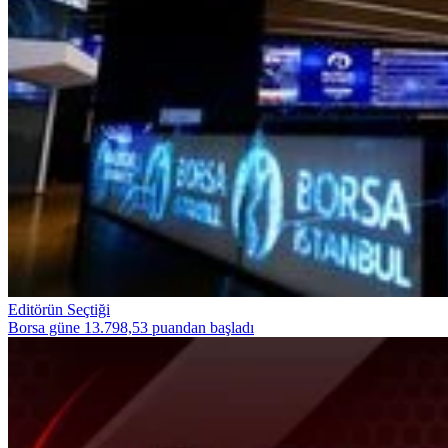
Editörün Seçtiği
Borsa güne 13.798,53 puandan başladı