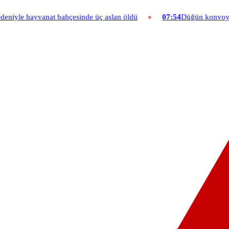
bahçesinde üç aslan öldü
07:54
Düğün konvoyuna ağır fatura: 540 b