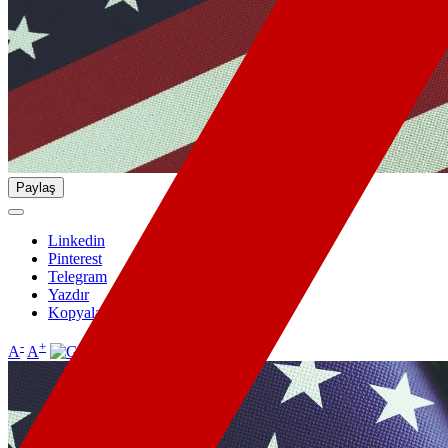
Paylaş
Linkedin
Pinterest
Telegram
Yazdır
Kopyala
-
+
A
A