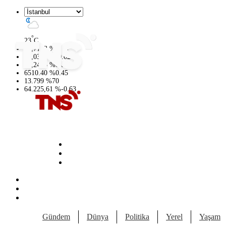
°
23
C
47,7143
%
0.16
55,0317
%
-0.02
64,2463
%
0.07
6510.40
%
0.45
13.799
%
70
64.225,61
%
-0.63
Gündem
Dünya
Politika
Yerel
Yaşam