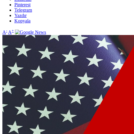
Pinterest
Telegram
Yazdır
Kopyala
-
+
A
A