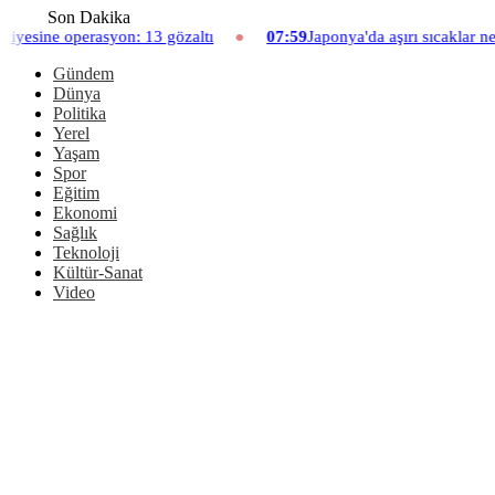
Son Dakika
: 13 gözaltı
07:59
Japonya'da aşırı sıcaklar nedeniyle hayvanat 
Gündem
Dünya
Politika
Yerel
Yaşam
Spor
Eğitim
Ekonomi
Sağlık
Teknoloji
Kültür-Sanat
Video