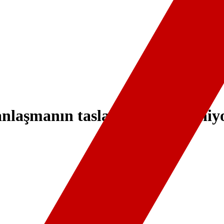
nlaşmanın taslağı hala inceleniy