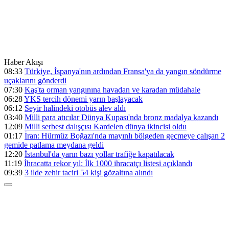
Haber Akışı
08:33
Türkiye, İspanya'nın ardından Fransa'ya da yangın söndürme
uçaklarını gönderdi
07:30
Kaş'ta orman yangınına havadan ve karadan müdahale
06:28
YKS tercih dönemi yarın başlayacak
06:12
Seyir halindeki otobüs alev aldı
03:40
Milli para atıcılar Dünya Kupası'nda bronz madalya kazandı
12:09
Milli serbest dalışçısı Kardelen dünya ikincisi oldu
01:17
İran: Hürmüz Boğazı'nda mayınlı bölgeden geçmeye çalışan 2
gemide patlama meydana geldi
12:20
İstanbul'da yarın bazı yollar trafiğe kapatılacak
11:19
İhracatta rekor yıl: İlk 1000 ihracatçı listesi açıklandı
09:39
3 ilde zehir taciri 54 kişi gözaltına alındı