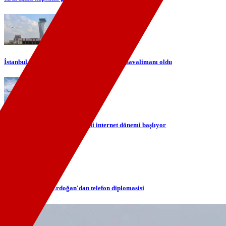
İstanbul Havalimanı Avrupa'nın en yoğun havalimanı oldu
TÜRKSAT ile gökyüzünde yerli internet dönemi başlıyor
Cumhurbaşkanı Erdoğan'dan telefon diplomasisi