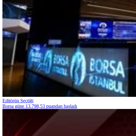
Editörün Seçtiği
Borsa güne 13.798,53 puandan başladı