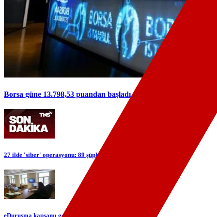
Borsa güne 13.798,53 puandan başladı
27 ilde 'siber' operasyonu: 89 şüpheli yakalandı
eDuruşma kapsamı genişliyor