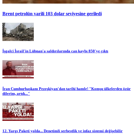
Brent petrolün varili 103 dolar seviyesine geriledi
İşgalci İsrail'in Lübnan'a saldırılarında can kaybı 850'ye çıktı
İran Cumhurbaşkanı Pezeşkiyan'dan tarihi hamle! "Komşu ülkelerden özür
dilerim, artık..."
12. Yargı Paketi yolda... Denetimli serbestlik ve infaz sistemi değişebilir