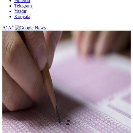
Pinterest
Telegram
Yazdır
Kopyala
-
+
A
A