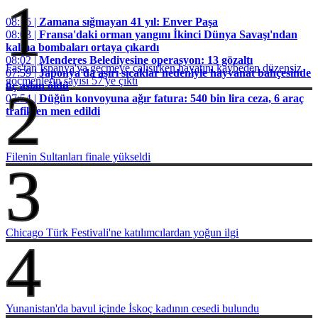
1
08:15 |
Zamana sığmayan 41 yıl: Enver Paşa
08:03 |
Fransa'daki orman yangını İkinci Dünya Savaşı'ndan
kalma bombaları ortaya çıkardı
08:02 |
Menderes Belediyesine operasyon: 13 gözaltı
Fas'tan İspanya'ya geçmeye çalışırken hayatını kaybeden düzensiz
07:59 |
Japonya'da aşırı sıcaklar nedeniyle hayvanat bahçesinde
göçmenlerin sayısı 57'ye çıktı
üç aslan öldü
2
07:54 |
Düğün konvoyuna ağır fatura: 540 bin lira ceza, 6 araç
trafikten men edildi
Filenin Sultanları finale yükseldi
3
Chicago Türk Festivali'ne katılımcılardan yoğun ilgi
4
Yunanistan'da bavul içinde İskoç kadının cesedi bulundu