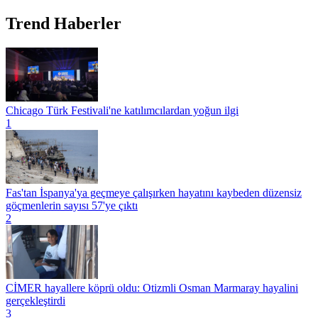
Trend Haberler
Chicago Türk Festivali'ne katılımcılardan yoğun ilgi
1
Fas'tan İspanya'ya geçmeye çalışırken hayatını kaybeden düzensiz
göçmenlerin sayısı 57'ye çıktı
2
CİMER hayallere köprü oldu: Otizmli Osman Marmaray hayalini
gerçekleştirdi
3