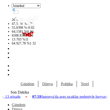
°
26
C
47,5894
%
0.08
55,0398
%
-0.02
64,1581
%
0.16
6508.83
%
4.44
13.703
%
11
64.927,78
%
1.32
Gündem
Dünya
Politika
Yerel
Yaşam
Son Dakika
07:59
Japonya'da aşırı sıcaklar nedeniyle hayvanat bahçesinde üç asla
Gündem
Dünya