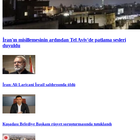
İran'ın misillemesinin ardından Tel Aviv'de patlama sesleri
duyuldu
İran: Ali Laricani İsrail saldırısında öldü
Kuşadası Belediye Başkanı rüşvet soruşturmasında tutuklandı