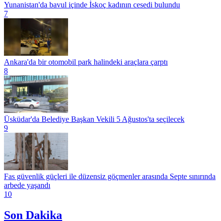
Yunanistan'da bavul içinde İskoç kadının cesedi bulundu
7
Ankara'da bir otomobil park halindeki araçlara çarptı
8
Üsküdar'da Belediye Başkan Vekili 5 Ağustos'ta seçilecek
9
Fas güvenlik güçleri ile düzensiz göçmenler arasında Septe sınırında
arbede yaşandı
10
Son Dakika