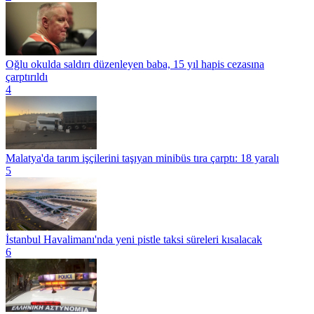
Oğlu okulda saldırı düzenleyen baba, 15 yıl hapis cezasına
çarptırıldı
4
Malatya'da tarım işçilerini taşıyan minibüs tıra çarptı: 18 yaralı
5
İstanbul Havalimanı'nda yeni pistle taksi süreleri kısalacak
6