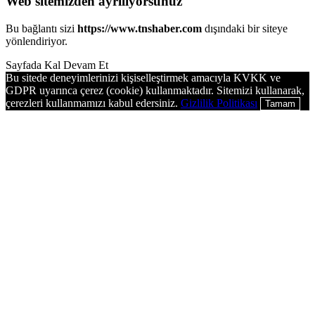
Web sitemizden ayrılıyorsunuz
Bu bağlantı sizi
https://www.tnshaber.com
dışındaki bir siteye
yönlendiriyor.
Sayfada Kal
Devam Et
Bu sitede deneyimlerinizi kişiselleştirmek amacıyla KVKK ve
GDPR uyarınca çerez (cookie) kullanmaktadır. Sitemizi kullanarak,
çerezleri kullanmamızı kabul edersiniz.
Gizlilik Politikası
Tamam