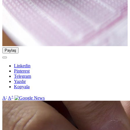
Paylaş
Linkedin
Pinterest
Telegram
Yazdır
Kopyala
-
+
A
A