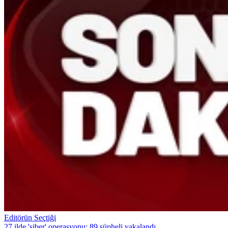
Editörün Seçtiği
27 ilde 'siber' operasyonu: 89 şüpheli yakalandı