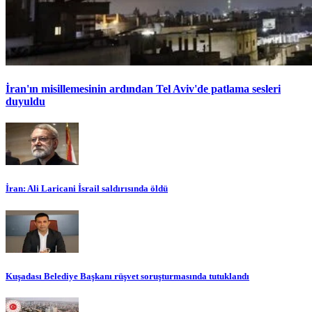
İran'ın misillemesinin ardından Tel Aviv'de patlama sesleri
duyuldu
İran: Ali Laricani İsrail saldırısında öldü
Kuşadası Belediye Başkanı rüşvet soruşturmasında tutuklandı