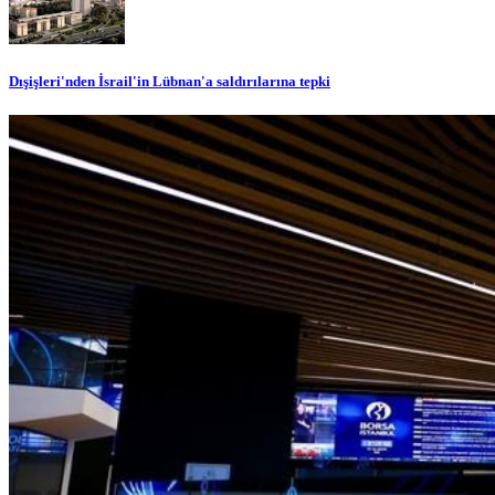
Dışişleri'nden İsrail'in Lübnan'a saldırılarına tepki