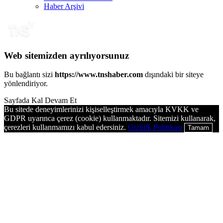
Haber Arşivi
Web sitemizden ayrılıyorsunuz
Bu bağlantı sizi
https://www.tnshaber.com
dışındaki bir siteye
yönlendiriyor.
Sayfada Kal
Devam Et
Bu sitede deneyimlerinizi kişiselleştirmek amacıyla KVKK ve
GDPR uyarınca çerez (cookie) kullanmaktadır. Sitemizi kullanarak,
çerezleri kullanmamızı kabul edersiniz.
Gizlilik Politikası
Tamam