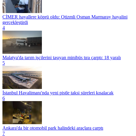
CİMER hayallere köprü oldu: Otizmli Osman Marmaray hayalini
gerçekleştirdi
4
Malatya'da tarım işçilerini taşıyan minibüs tıra çarptı: 18 yaralı
5
İstanbul Havalimanı'nda yeni pistle taksi süreleri kısalacak
6
Ankara'da bir otomobil park halindeki araçlara çarptı
7