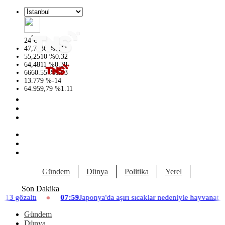
°
24
C
47,7436
%
0.18
55,2510
%
0.32
64,4811
%
0.38
6660.55
%
0.03
13.779
%
-14
64.959,79
%
1.11
Gündem
Dünya
Politika
Yerel
Yaşam
Son Dakika
7:59
Japonya'da aşırı sıcaklar nedeniyle hayvanat bahçesinde üç aslan ö
Gündem
Dünya