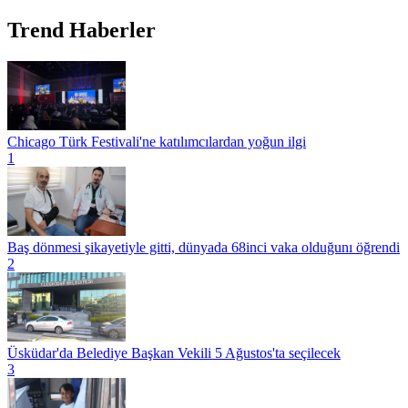
Trend Haberler
Chicago Türk Festivali'ne katılımcılardan yoğun ilgi
1
Baş dönmesi şikayetiyle gitti, dünyada 68inci vaka olduğunı öğrendi
2
Üsküdar'da Belediye Başkan Vekili 5 Ağustos'ta seçilecek
3