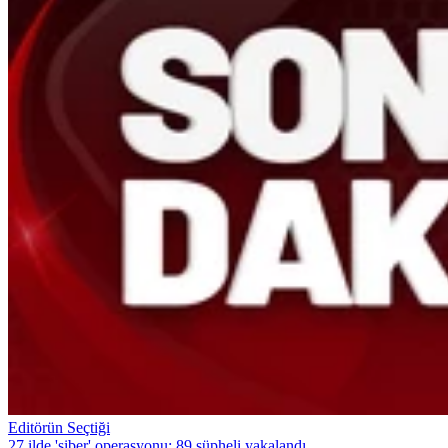
Editörün Seçtiği
27 ilde 'siber' operasyonu: 89 şüpheli yakalandı