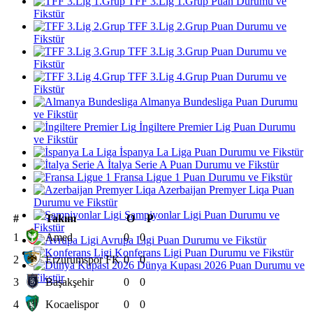
TFF 3.Lig 1.Grup Puan Durumu ve
Fikstür
TFF 3.Lig 2.Grup Puan Durumu ve
Fikstür
TFF 3.Lig 3.Grup Puan Durumu ve
Fikstür
TFF 3.Lig 4.Grup Puan Durumu ve
Fikstür
Almanya Bundesliga Puan Durumu
ve Fikstür
İngiltere Premier Lig Puan Durumu
ve Fikstür
İspanya La Liga Puan Durumu ve Fikstür
İtalya Serie A Puan Durumu ve Fikstür
Fransa Ligue 1 Puan Durumu ve Fikstür
Azerbaijan Premyer Liqa Puan
Durumu ve Fikstür
Şampiyonlar Ligi Puan Durumu ve
#
Takım
O
P
Fikstür
1
Amed
0
0
Avrupa Ligi Puan Durumu ve Fikstür
Konferans Ligi Puan Durumu ve Fikstür
2
Erzurumspor FK
0
0
Dünya Kupası 2026 Puan Durumu ve
Fikstür
3
Başakşehir
0
0
4
Kocaelispor
0
0