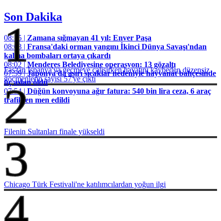
Son Dakika
1
08:15 |
Zamana sığmayan 41 yıl: Enver Paşa
08:03 |
Fransa'daki orman yangını İkinci Dünya Savaşı'ndan
kalma bombaları ortaya çıkardı
08:02 |
Menderes Belediyesine operasyon: 13 gözaltı
Fas'tan İspanya'ya geçmeye çalışırken hayatını kaybeden düzensiz
07:59 |
Japonya'da aşırı sıcaklar nedeniyle hayvanat bahçesinde
göçmenlerin sayısı 57'ye çıktı
üç aslan öldü
2
07:54 |
Düğün konvoyuna ağır fatura: 540 bin lira ceza, 6 araç
trafikten men edildi
Filenin Sultanları finale yükseldi
3
Chicago Türk Festivali'ne katılımcılardan yoğun ilgi
4