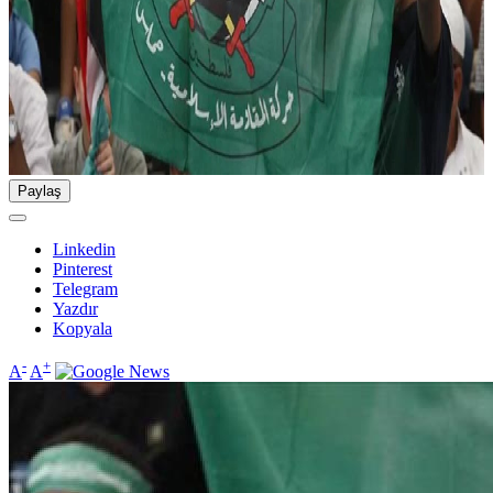
Paylaş
Linkedin
Pinterest
Telegram
Yazdır
Kopyala
-
+
A
A