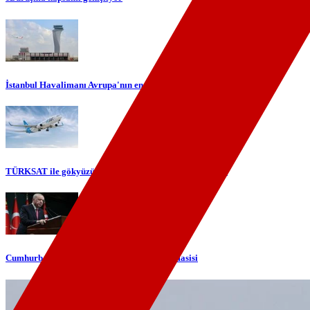
İstanbul Havalimanı Avrupa'nın en yoğun havalimanı oldu
TÜRKSAT ile gökyüzünde yerli internet dönemi başlıyor
Cumhurbaşkanı Erdoğan'dan telefon diplomasisi