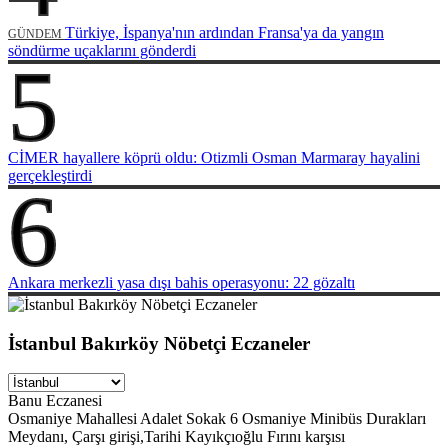
Türkiye, İspanya'nın ardından Fransa'ya da yangın
GÜNDEM
söndürme uçaklarını gönderdi
5
CİMER hayallere köprü oldu: Otizmli Osman Marmaray hayalini
gerçekleştirdi
6
Ankara merkezli yasa dışı bahis operasyonu: 22 gözaltı
İstanbul Bakırköy Nöbetçi Eczaneler
Banu Eczanesi
Osmaniye Mahallesi Adalet Sokak 6 Osmaniye Minibüs Durakları
Meydanı, Çarşı girişi,Tarihi Kayıkçıoğlu Fırını karşısı