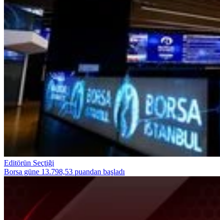
Editörün Seçtiği
Borsa güne 13.798,53 puandan başladı