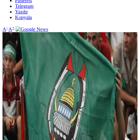
Pinterest
Telegram
Yazdır
Kopyala
-
+
A
A