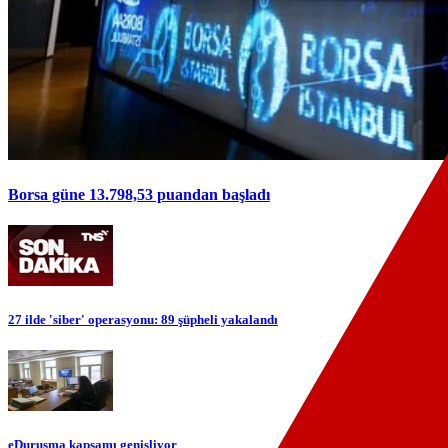
Borsa güne 13.798,53 puandan başladı
27 ilde 'siber' operasyonu: 89 şüpheli yakalandı
eDuruşma kapsamı genişliyor