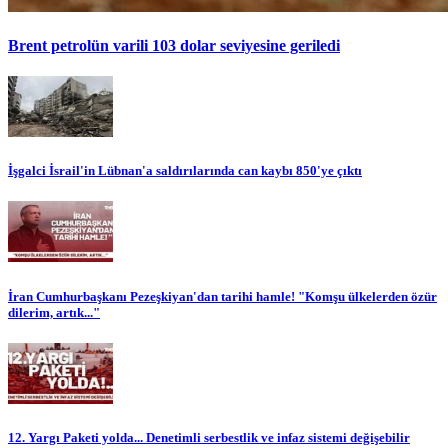
Brent petrolün varili 103 dolar seviyesine geriledi
İşgalci İsrail'in Lübnan'a saldırılarında can kaybı 850'ye çıktı
İran Cumhurbaşkanı Pezeşkiyan'dan tarihi hamle! "Komşu ülkelerden özür
dilerim, artık..."
12. Yargı Paketi yolda... Denetimli serbestlik ve infaz sistemi değişebilir