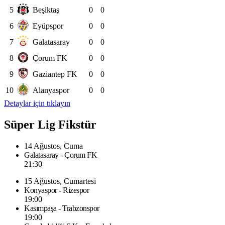
5
Beşiktaş
0
0
6
Eyüpspor
0
0
7
Galatasaray
0
0
8
Çorum FK
0
0
9
Gaziantep FK
0
0
10
Alanyaspor
0
0
Detaylar için tıklayın
Süper Lig Fikstür
14 Ağustos, Cuma
Galatasaray - Çorum FK
21:30
15 Ağustos, Cumartesi
Konyaspor - Rizespor
19:00
Kasımpaşa - Trabzonspor
19:00