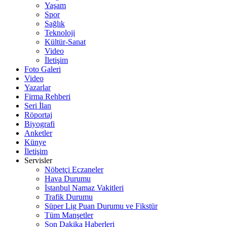
Yaşam
Spor
Sağlık
Teknoloji
Kültür-Sanat
Video
İletişim
Foto Galeri
Video
Yazarlar
Firma Rehberi
Seri İlan
Röportaj
Biyografi
Anketler
Künye
İletişim
Servisler
Nöbetçi Eczaneler
Hava Durumu
İstanbul Namaz Vakitleri
Trafik Durumu
Süper Lig Puan Durumu ve Fikstür
Tüm Manşetler
Son Dakika Haberleri