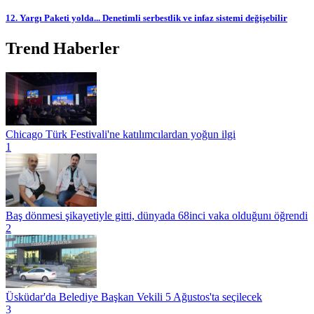
12. Yargı Paketi yolda... Denetimli serbestlik ve infaz sistemi değişebilir
Trend Haberler
Chicago Türk Festivali'ne katılımcılardan yoğun ilgi
1
Baş dönmesi şikayetiyle gitti, dünyada 68inci vaka olduğunı öğrendi
2
Üsküdar'da Belediye Başkan Vekili 5 Ağustos'ta seçilecek
3