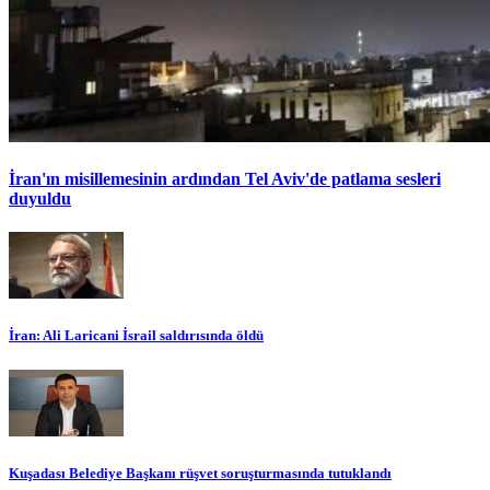
İran'ın misillemesinin ardından Tel Aviv'de patlama sesleri
duyuldu
İran: Ali Laricani İsrail saldırısında öldü
Kuşadası Belediye Başkanı rüşvet soruşturmasında tutuklandı