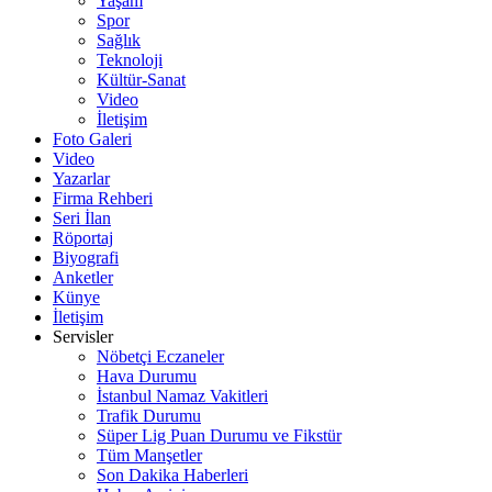
Yaşam
Spor
Sağlık
Teknoloji
Kültür-Sanat
Video
İletişim
Foto Galeri
Video
Yazarlar
Firma Rehberi
Seri İlan
Röportaj
Biyografi
Anketler
Künye
İletişim
Servisler
Nöbetçi Eczaneler
Hava Durumu
İstanbul Namaz Vakitleri
Trafik Durumu
Süper Lig Puan Durumu ve Fikstür
Tüm Manşetler
Son Dakika Haberleri