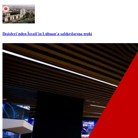
Dışişleri'nden İsrail'in Lübnan'a saldırılarına tepki