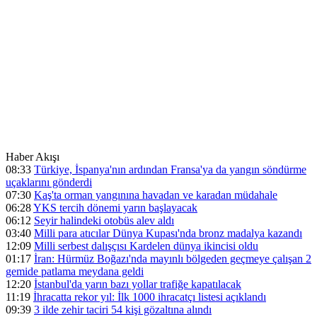
Haber Akışı
08:33
Türkiye, İspanya'nın ardından Fransa'ya da yangın söndürme
uçaklarını gönderdi
07:30
Kaş'ta orman yangınına havadan ve karadan müdahale
06:28
YKS tercih dönemi yarın başlayacak
06:12
Seyir halindeki otobüs alev aldı
03:40
Milli para atıcılar Dünya Kupası'nda bronz madalya kazandı
12:09
Milli serbest dalışçısı Kardelen dünya ikincisi oldu
01:17
İran: Hürmüz Boğazı'nda mayınlı bölgeden geçmeye çalışan 2
gemide patlama meydana geldi
12:20
İstanbul'da yarın bazı yollar trafiğe kapatılacak
11:19
İhracatta rekor yıl: İlk 1000 ihracatçı listesi açıklandı
09:39
3 ilde zehir taciri 54 kişi gözaltına alındı