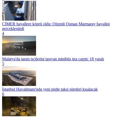
CİMER hayallere köprü oldu: Otizmli Osman Marmaray hayalini
gerçekleştirdi
4
Malatya'da tarım işçilerini taşıyan minibüs tıra çarptı: 18 yaralı
5
İstanbul Havalimanı'nda yeni pistle taksi süreleri kısalacak
6