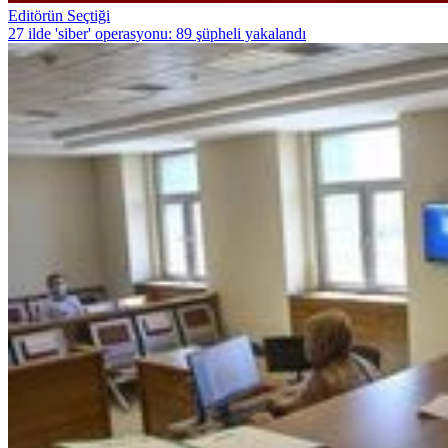
Editörün Seçtiği
27 ilde 'siber' operasyonu: 89 şüpheli yakalandı