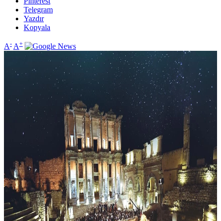
Pinterest
Telegram
Yazdır
Kopyala
-
+
A
A