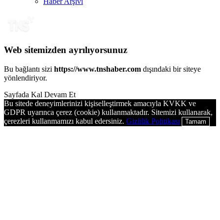
Haber Arşivi
Web sitemizden ayrılıyorsunuz
Bu bağlantı sizi
https://www.tnshaber.com
dışındaki bir siteye
yönlendiriyor.
Sayfada Kal
Devam Et
Bu sitede deneyimlerinizi kişiselleştirmek amacıyla KVKK ve
GDPR uyarınca çerez (cookie) kullanmaktadır. Sitemizi kullanarak,
çerezleri kullanmamızı kabul edersiniz.
Gizlilik Politikası
Tamam