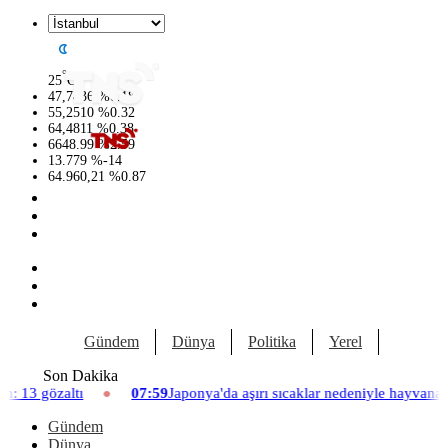
°
25
C
47,7436
%
0.18
55,2510
%
0.32
64,4811
%
0.38
6648.99
%
2.59
13.779
%
-14
64.960,21
%
0.87
Gündem
Dünya
Politika
Yerel
Yaşam
Son Dakika
07:59
Japonya'da aşırı sıcaklar nedeniyle hayvanat bahçesinde üç asl
Gündem
Dünya