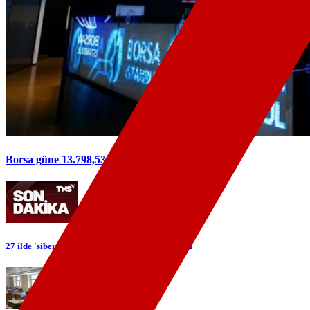
Borsa güne 13.798,53 puandan başladı
27 ilde 'siber' operasyonu: 89 şüpheli yakalandı