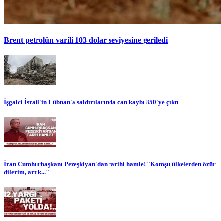
Brent petrolün varili 103 dolar seviyesine geriledi
İşgalci İsrail'in Lübnan'a saldırılarında can kaybı 850'ye çıktı
İran Cumhurbaşkanı Pezeşkiyan'dan tarihi hamle! "Komşu ülkelerden özür
dilerim, artık..."