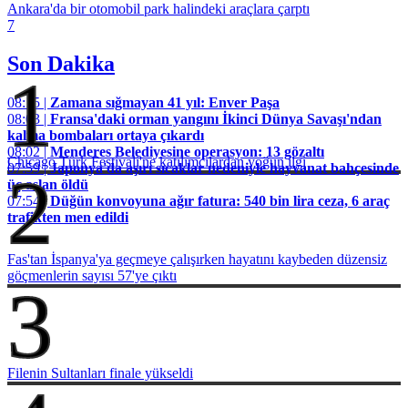
Ankara'da bir otomobil park halindeki araçlara çarptı
7
Son Dakika
1
08:15 |
Zamana sığmayan 41 yıl: Enver Paşa
08:03 |
Fransa'daki orman yangını İkinci Dünya Savaşı'ndan
kalma bombaları ortaya çıkardı
08:02 |
Menderes Belediyesine operasyon: 13 gözaltı
Chicago Türk Festivali'ne katılımcılardan yoğun ilgi
07:59 |
Japonya'da aşırı sıcaklar nedeniyle hayvanat bahçesinde
2
üç aslan öldü
07:54 |
Düğün konvoyuna ağır fatura: 540 bin lira ceza, 6 araç
trafikten men edildi
Fas'tan İspanya'ya geçmeye çalışırken hayatını kaybeden düzensiz
göçmenlerin sayısı 57'ye çıktı
3
Filenin Sultanları finale yükseldi