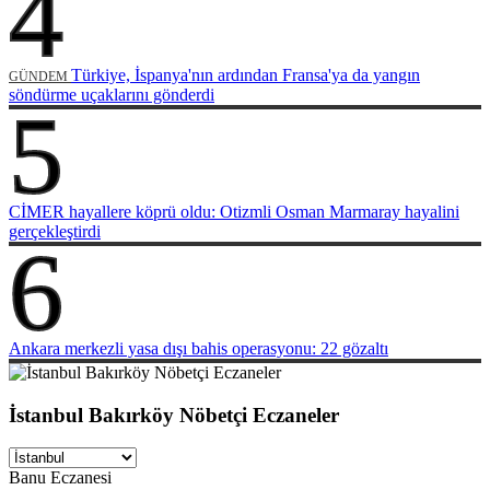
4
Türkiye, İspanya'nın ardından Fransa'ya da yangın
GÜNDEM
söndürme uçaklarını gönderdi
5
CİMER hayallere köprü oldu: Otizmli Osman Marmaray hayalini
gerçekleştirdi
6
Ankara merkezli yasa dışı bahis operasyonu: 22 gözaltı
İstanbul Bakırköy Nöbetçi Eczaneler
Banu Eczanesi