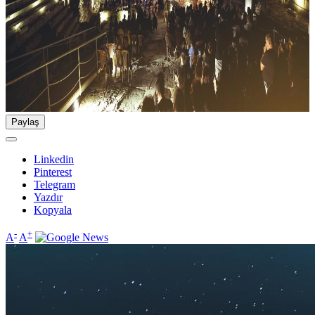
Paylaş
Linkedin
Pinterest
Telegram
Yazdır
Kopyala
-
+
A
A