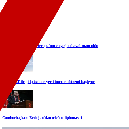
eDuruşma kapsamı genişliyor
İstanbul Havalimanı Avrupa'nın en yoğun havalimanı oldu
TÜRKSAT ile gökyüzünde yerli internet dönemi başlıyor
Cumhurbaşkanı Erdoğan'dan telefon diplomasisi