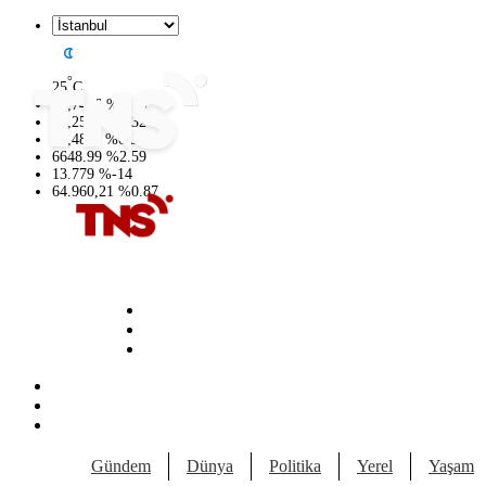
°
25
C
47,7436
%
0.18
55,2510
%
0.32
64,4811
%
0.38
6648.99
%
2.59
13.779
%
-14
64.960,21
%
0.87
Gündem
Dünya
Politika
Yerel
Yaşam