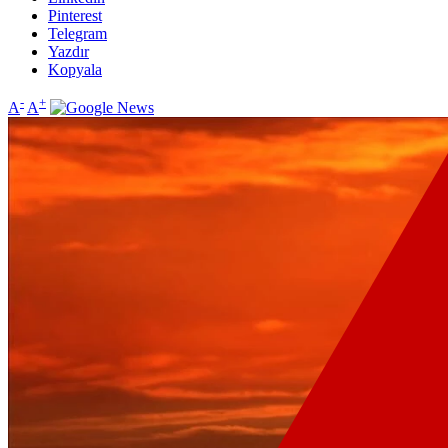
Pinterest
Telegram
Yazdır
Kopyala
-
+
A
A