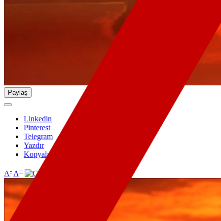
Paylaş
Linkedin
Pinterest
Telegram
Yazdır
Kopyala
-
+
A
A