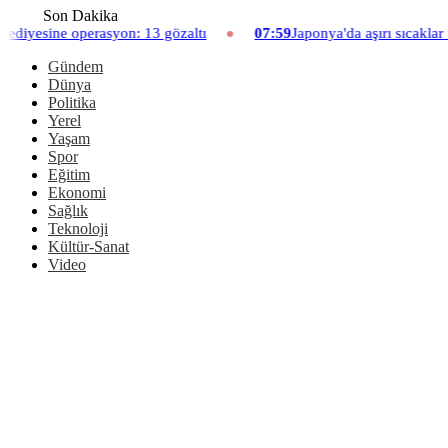
Son Dakika
 13 gözaltı
07:59
Japonya'da aşırı sıcaklar nedeniyle hayvanat 
Gündem
Dünya
Politika
Yerel
Yaşam
Spor
Eğitim
Ekonomi
Sağlık
Teknoloji
Kültür-Sanat
Video