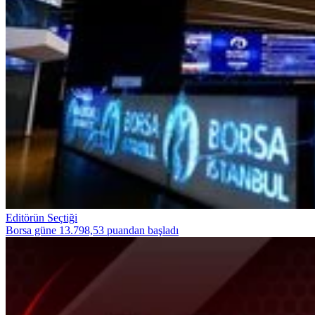
Editörün Seçtiği
Borsa güne 13.798,53 puandan başladı