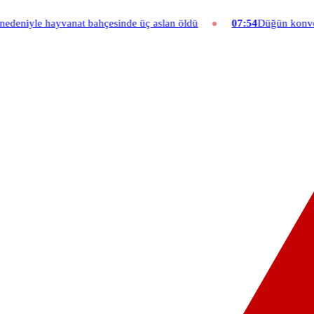
bahçesinde üç aslan öldü
07:54
Düğün konvoyuna ağır fatura: 540 b