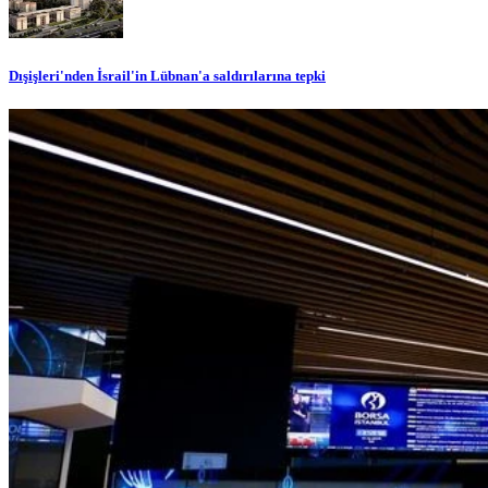
Dışişleri'nden İsrail'in Lübnan'a saldırılarına tepki