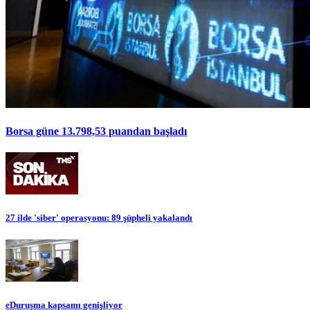
Borsa güne 13.798,53 puandan başladı
27 ilde 'siber' operasyonu: 89 şüpheli yakalandı
eDuruşma kapsamı genişliyor