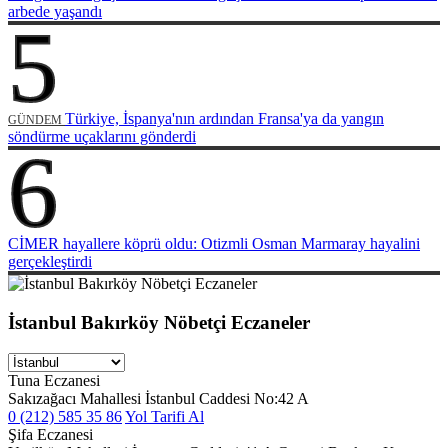
arbede yaşandı
5
Türkiye, İspanya'nın ardından Fransa'ya da yangın
GÜNDEM
söndürme uçaklarını gönderdi
6
CİMER hayallere köprü oldu: Otizmli Osman Marmaray hayalini
gerçekleştirdi
İstanbul Bakırköy Nöbetçi Eczaneler
Tuna Eczanesi
Sakızağacı Mahallesi İstanbul Caddesi No:42 A
0 (212) 585 35 86
Yol Tarifi Al
Şifa Eczanesi