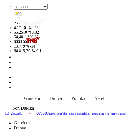
°
25
C
47,7436
%
0.18
55,2510
%
0.32
64,4811
%
0.38
6660.55
%
0
13.779
%
-14
64.815,30
%
-0.1
Gündem
Dünya
Politika
Yerel
Yaşam
Son Dakika
7:59
Japonya'da aşırı sıcaklar nedeniyle hayvanat bahçesinde üç aslan ö
Gündem
Dünya