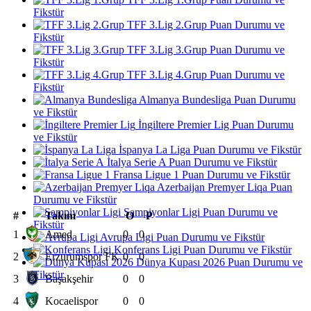
Fikstür
TFF 3.Lig 2.Grup Puan Durumu ve
Fikstür
TFF 3.Lig 3.Grup Puan Durumu ve
Fikstür
TFF 3.Lig 4.Grup Puan Durumu ve
Fikstür
Almanya Bundesliga Puan Durumu
ve Fikstür
İngiltere Premier Lig Puan Durumu
ve Fikstür
İspanya La Liga Puan Durumu ve Fikstür
İtalya Serie A Puan Durumu ve Fikstür
Fransa Ligue 1 Puan Durumu ve Fikstür
Azerbaijan Premyer Liqa Puan
Durumu ve Fikstür
Şampiyonlar Ligi Puan Durumu ve
#
Takım
O
P
Fikstür
1
Amed
0
0
Avrupa Ligi Puan Durumu ve Fikstür
Konferans Ligi Puan Durumu ve Fikstür
2
Erzurumspor FK
0
0
Dünya Kupası 2026 Puan Durumu ve
Fikstür
3
Başakşehir
0
0
4
Kocaelispor
0
0