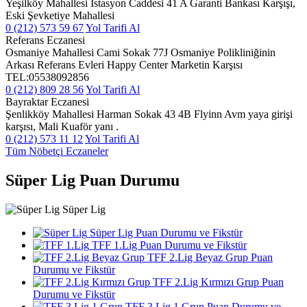
Yeşilköy Mahallesi İstasyon Caddesi 41 A Garanti Bankası Karşışı,
Eski Şevketiye Mahallesi
0 (212) 573 59 67
Yol Tarifi Al
Referans Eczanesi
Osmaniye Mahallesi Cami Sokak 77J Osmaniye Polikliniğinin
Arkası Referans Evleri Happy Center Marketin Karşısı
TEL:05538092856
0 (212) 809 28 56
Yol Tarifi Al
Bayraktar Eczanesi
Şenlikköy Mahallesi Harman Sokak 43 4B Flyinn Avm yaya girişi
karşısı, Mali Kuaför yanı .
0 (212) 573 11 12
Yol Tarifi Al
Tüm Nöbetçi Eczaneler
Süper Lig Puan Durumu
Süper Lig
Süper Lig Puan Durumu ve Fikstür
TFF 1.Lig Puan Durumu ve Fikstür
TFF 2.Lig Beyaz Grup Puan
Durumu ve Fikstür
TFF 2.Lig Kırmızı Grup Puan
Durumu ve Fikstür
TFF 3.Lig 1.Grup Puan Durumu ve