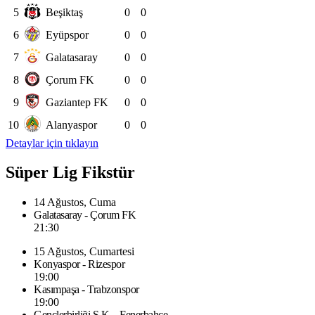
5
Beşiktaş
0
0
6
Eyüpspor
0
0
7
Galatasaray
0
0
8
Çorum FK
0
0
9
Gaziantep FK
0
0
10
Alanyaspor
0
0
Detaylar için tıklayın
Süper Lig Fikstür
14 Ağustos, Cuma
Galatasaray - Çorum FK
21:30
15 Ağustos, Cumartesi
Konyaspor - Rizespor
19:00
Kasımpaşa - Trabzonspor
19:00
Gençlerbirliği S.K. - Fenerbahçe