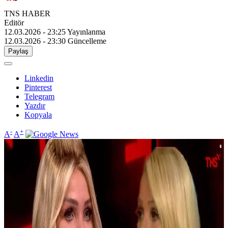
TNS HABER
Editör
12.03.2026 - 23:25
Yayınlanma
12.03.2026 - 23:30
Güncelleme
Paylaş
Linkedin
Pinterest
Telegram
Yazdır
Kopyala
-
+
A
A