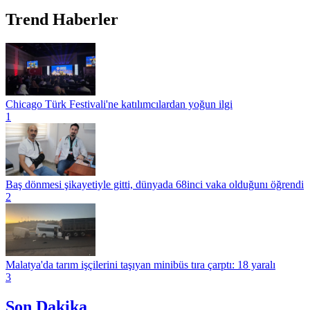
Trend Haberler
Chicago Türk Festivali'ne katılımcılardan yoğun ilgi
1
Baş dönmesi şikayetiyle gitti, dünyada 68inci vaka olduğunı öğrendi
2
Malatya'da tarım işçilerini taşıyan minibüs tıra çarptı: 18 yaralı
3
Son Dakika