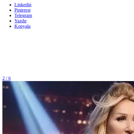
Linkedin
Pinterest
Telegram
Yazdır
Kopyala
2 / 6