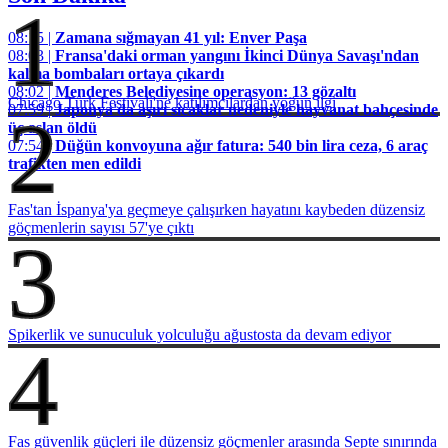
1
08:15 |
Zamana sığmayan 41 yıl: Enver Paşa
08:03 |
Fransa'daki orman yangını İkinci Dünya Savaşı'ndan
kalma bombaları ortaya çıkardı
08:02 |
Menderes Belediyesine operasyon: 13 gözaltı
Chicago Türk Festivali'ne katılımcılardan yoğun ilgi
07:59 |
Japonya'da aşırı sıcaklar nedeniyle hayvanat bahçesinde
2
üç aslan öldü
07:54 |
Düğün konvoyuna ağır fatura: 540 bin lira ceza, 6 araç
trafikten men edildi
Fas'tan İspanya'ya geçmeye çalışırken hayatını kaybeden düzensiz
göçmenlerin sayısı 57'ye çıktı
3
Spikerlik ve sunuculuk yolculuğu ağustosta da devam ediyor
4
Fas güvenlik güçleri ile düzensiz göçmenler arasında Septe sınırında