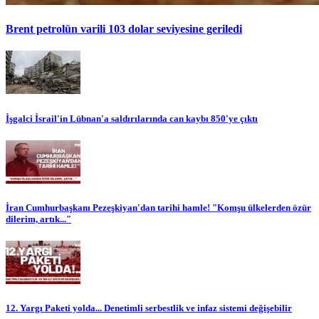
Brent petrolün varili 103 dolar seviyesine geriledi
İşgalci İsrail'in Lübnan'a saldırılarında can kaybı 850'ye çıktı
İran Cumhurbaşkanı Pezeşkiyan'dan tarihi hamle! "Komşu ülkelerden özür
dilerim, artık..."
12. Yargı Paketi yolda... Denetimli serbestlik ve infaz sistemi değişebilir