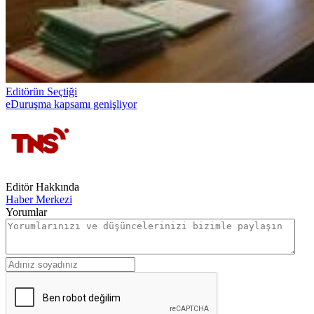
Editörün Seçtiği
eDuruşma kapsamı genişliyor
Editör Hakkında
Haber Merkezi
Yorumlar