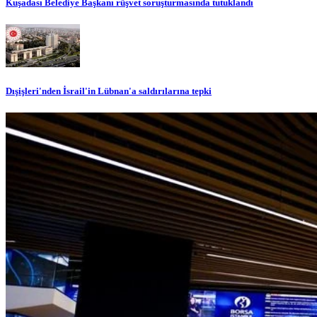
Kuşadası Belediye Başkanı rüşvet soruşturmasında tutuklandı
Dışişleri'nden İsrail'in Lübnan'a saldırılarına tepki