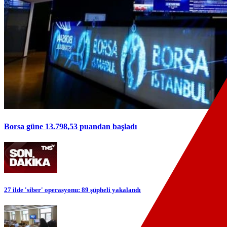
Borsa güne 13.798,53 puandan başladı
27 ilde 'siber' operasyonu: 89 şüpheli yakalandı