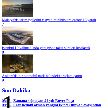
Malatya'da tarım işçilerini taşıyan minibüs tıra çarptı: 18 yaralı
7
İstanbul Havalimanı'nda yeni pistle taksi süreleri kısalacak
8
Ankara'da bir otomobil park halindeki araçlara çarptı
9
Son Dakika
1
08:15 |
Zamana sığmayan 41 yıl: Enver Paşa
08:03 |
Fransa'daki orman yangını İkinci Dünya Savaşı'ndan