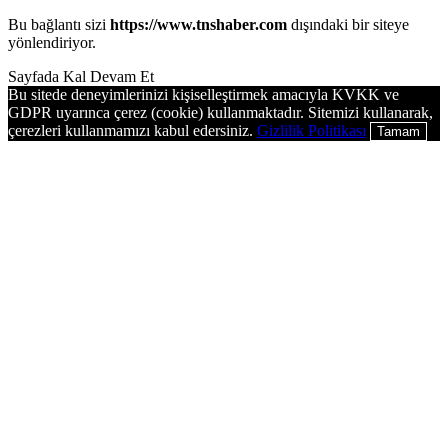
Bu bağlantı sizi
https://www.tnshaber.com
dışındaki bir siteye
yönlendiriyor.
Sayfada Kal
Devam Et
Bu sitede deneyimlerinizi kişiselleştirmek amacıyla KVKK ve
GDPR uyarınca çerez (cookie) kullanmaktadır. Sitemizi kullanarak,
çerezleri kullanmamızı kabul edersiniz.
Gizlilik Politikası
Tamam