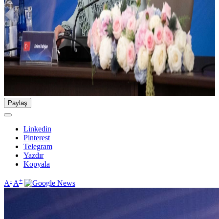
Paylaş
Linkedin
Pinterest
Telegram
Yazdır
Kopyala
-
+
A
A