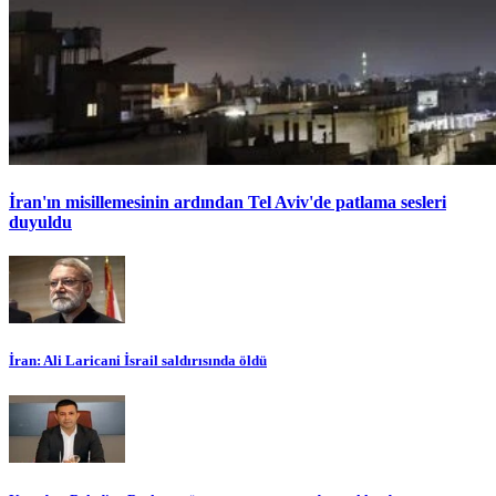
İran'ın misillemesinin ardından Tel Aviv'de patlama sesleri
duyuldu
İran: Ali Laricani İsrail saldırısında öldü