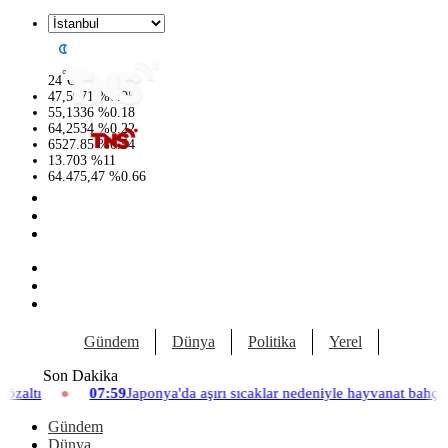
°
24
C
47,5971
%
0.05
55,1336
%
0.18
64,2534
%
0.22
6527.85
%
0.54
13.703
%
11
64.475,47
%
0.66
Gündem
Dünya
Politika
Yerel
Yaşam
Son Dakika
Japonya'da aşırı sıcaklar nedeniyle hayvanat bahçesinde üç aslan öldü
Gündem
Dünya