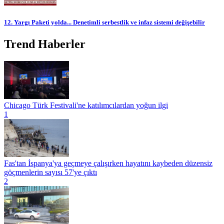
12. Yargı Paketi yolda... Denetimli serbestlik ve infaz sistemi değişebilir
Trend Haberler
Chicago Türk Festivali'ne katılımcılardan yoğun ilgi
1
Fas'tan İspanya'ya geçmeye çalışırken hayatını kaybeden düzensiz
göçmenlerin sayısı 57'ye çıktı
2