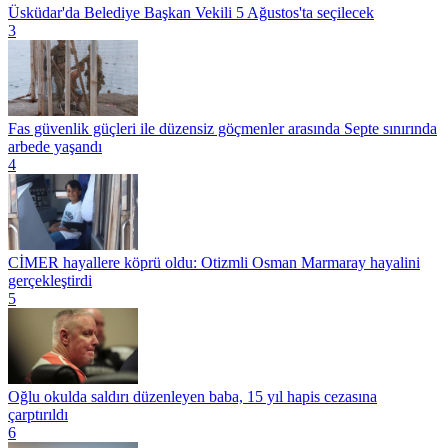
Üsküdar'da Belediye Başkan Vekili 5 Ağustos'ta seçilecek
3
Fas güvenlik güçleri ile düzensiz göçmenler arasında Septe sınırında
arbede yaşandı
4
CİMER hayallere köprü oldu: Otizmli Osman Marmaray hayalini
gerçekleştirdi
5
Oğlu okulda saldırı düzenleyen baba, 15 yıl hapis cezasına
çarptırıldı
6