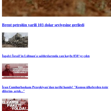
Brent petrolün varili 103 dolar seviyesine geriledi
İşgalci İsrail'in Lübnan'a saldırılarında can kaybı 850'ye çıktı
İran Cumhurbaşkanı Pezeşkiyan'dan tarihi hamle! "Komşu ülkelerden özür
dilerim, artık..."