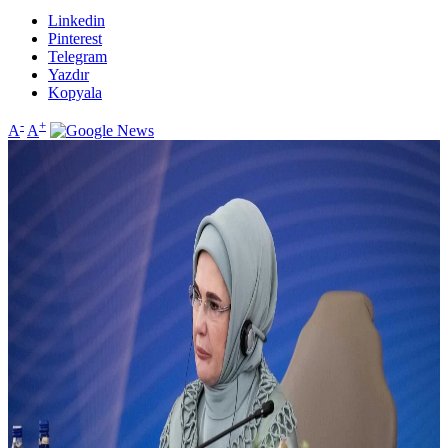
Linkedin
Pinterest
Telegram
Yazdır
Kopyala
-
+
A
A