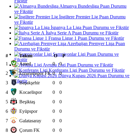
Fikstür
Almanya Bundesliga Puan Durumu
ve Fikstür
İngiltere Premier Lig Puan Durumu
ve Fikstür
İspanya La Liga Puan Durumu ve Fikstür
İtalya Serie A Puan Durumu ve Fikstür
Fransa Ligue 1 Puan Durumu ve Fikstür
Azerbaijan Premyer Liqa Puan
Durumu ve Fikstür
Şampiyonlar Ligi Puan Durumu ve
#
Takım
O
P
Fikstür
1
Amed
0
0
Avrupa Ligi Puan Durumu ve Fikstür
Konferans Ligi Puan Durumu ve Fikstür
2
Erzurumspor FK
0
0
Dünya Kupası 2026 Puan Durumu ve
Fikstür
3
Başakşehir
0
0
4
Kocaelispor
0
0
5
Beşiktaş
0
0
6
Eyüpspor
0
0
7
Galatasaray
0
0
8
Çorum FK
0
0