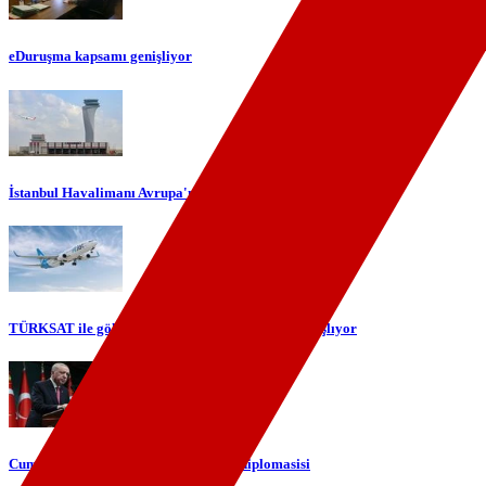
eDuruşma kapsamı genişliyor
İstanbul Havalimanı Avrupa'nın en yoğun havalimanı oldu
TÜRKSAT ile gökyüzünde yerli internet dönemi başlıyor
Cumhurbaşkanı Erdoğan'dan telefon diplomasisi