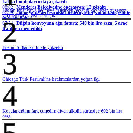
kalma bombaları ortaya çıkardı
08:02 |
Menderes Belediyesine operasyon: 13 gözaltı
Fas'tan İspanya'ya geçmeye çalışırken hayatını kaybeden düzensiz
07:59 |
Japonya'da aşırı sıcaklar nedeniyle hayvanat bahçesinde
göçmenlerin sayısı 57'ye çıktı
üç aslan öldü
2
07:54 |
Düğün konvoyuna ağır fatura: 540 bin lira ceza, 6 araç
trafikten men edildi
Filenin Sultanları finale yükseldi
3
Chicago Türk Festivali'ne katılımcılardan yoğun ilgi
4
Kovalandığımı fark etmedim diyen alkollü sürücüye 602 bin lira
ceza
5