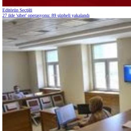
Editörün Seçtiği
27 ilde 'siber' operasyonu: 89 şüpheli yakalandı