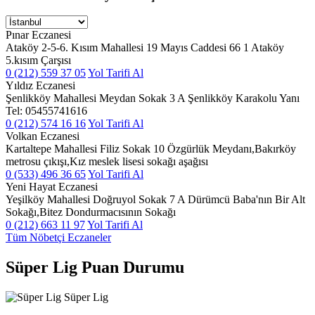
Pınar Eczanesi
Ataköy 2-5-6. Kısım Mahallesi 19 Mayıs Caddesi 66 1 Ataköy
5.kısım Çarşısı
0 (212) 559 37 05
Yol Tarifi Al
Yıldız Eczanesi
Şenlikköy Mahallesi Meydan Sokak 3 A Şenlikköy Karakolu Yanı
Tel: 05455741616
0 (212) 574 16 16
Yol Tarifi Al
Volkan Eczanesi
Kartaltepe Mahallesi Filiz Sokak 10 Özgürlük Meydanı,Bakırköy
metrosu çıkışı,Kız meslek lisesi sokağı aşağısı
0 (533) 496 36 65
Yol Tarifi Al
Yeni Hayat Eczanesi
Yeşilköy Mahallesi Doğruyol Sokak 7 A Dürümcü Baba'nın Bir Alt
Sokağı,Bitez Dondurmacısının Sokağı
0 (212) 663 11 97
Yol Tarifi Al
Tüm Nöbetçi Eczaneler
Süper Lig Puan Durumu
Süper Lig