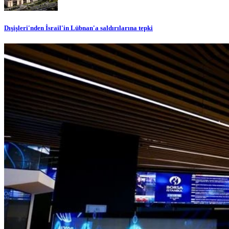
Dışişleri'nden İsrail'in Lübnan'a saldırılarına tepki