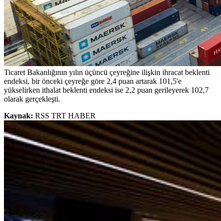
Ticaret Bakanlığının yılın üçüncü çeyreğine ilişkin ihracat beklenti
endeksi, bir önceki çeyreğe göre 2,4 puan artarak 101,5'e
yükselirken ithalat beklenti endeksi ise 2,2 puan gerileyerek 102,7
olarak gerçekleşti.
Kaynak:
RSS TRT HABER