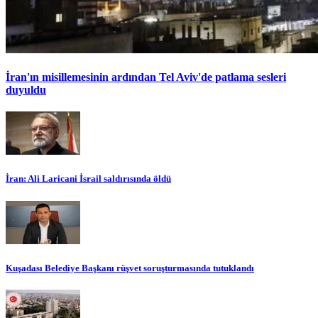
İran'ın misillemesinin ardından Tel Aviv'de patlama sesleri
duyuldu
İran: Ali Laricani İsrail saldırısında öldü
Kuşadası Belediye Başkanı rüşvet soruşturmasında tutuklandı