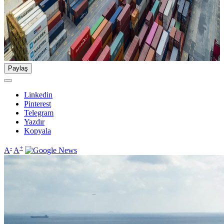
Paylaş
Linkedin
Pinterest
Telegram
Yazdır
Kopyala
-
+
A
A