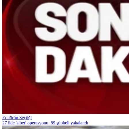
Editörün Seçtiği
27 ilde 'siber' operasyonu: 89 şüpheli yakalandı