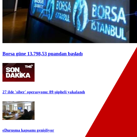
Borsa güne 13.798,53 puandan başladı
27 ilde 'siber' operasyonu: 89 şüpheli yakalandı
eDuruşma kapsamı genişliyor