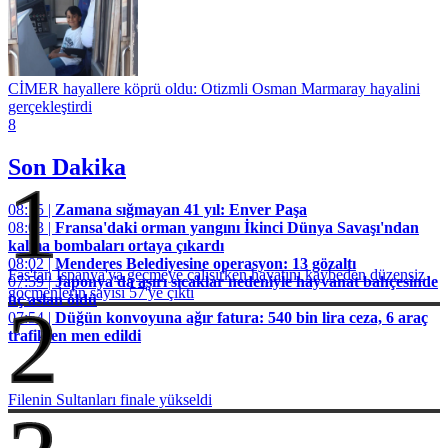
CİMER hayallere köprü oldu: Otizmli Osman Marmaray hayalini
gerçekleştirdi
8
Son Dakika
1
08:15 |
Zamana sığmayan 41 yıl: Enver Paşa
08:03 |
Fransa'daki orman yangını İkinci Dünya Savaşı'ndan
kalma bombaları ortaya çıkardı
08:02 |
Menderes Belediyesine operasyon: 13 gözaltı
Fas'tan İspanya'ya geçmeye çalışırken hayatını kaybeden düzensiz
07:59 |
Japonya'da aşırı sıcaklar nedeniyle hayvanat bahçesinde
göçmenlerin sayısı 57'ye çıktı
üç aslan öldü
2
07:54 |
Düğün konvoyuna ağır fatura: 540 bin lira ceza, 6 araç
trafikten men edildi
Filenin Sultanları finale yükseldi