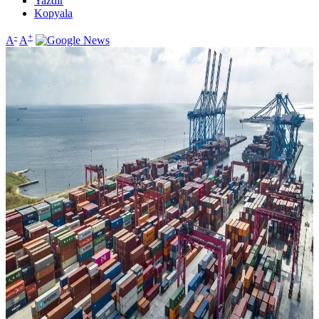
Yazdır
Kopyala
-
+
A
A