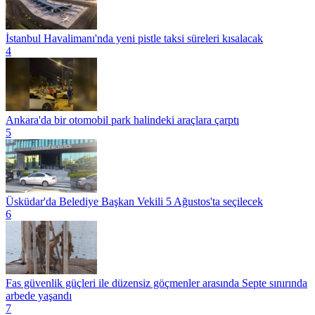
İstanbul Havalimanı'nda yeni pistle taksi süreleri kısalacak
4
Ankara'da bir otomobil park halindeki araçlara çarptı
5
Üsküdar'da Belediye Başkan Vekili 5 Ağustos'ta seçilecek
6
Fas güvenlik güçleri ile düzensiz göçmenler arasında Septe sınırında
arbede yaşandı
7