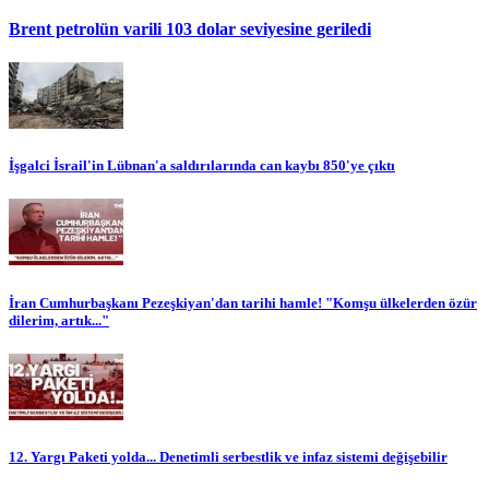
Brent petrolün varili 103 dolar seviyesine geriledi
İşgalci İsrail'in Lübnan'a saldırılarında can kaybı 850'ye çıktı
İran Cumhurbaşkanı Pezeşkiyan'dan tarihi hamle! "Komşu ülkelerden özür
dilerim, artık..."
12. Yargı Paketi yolda... Denetimli serbestlik ve infaz sistemi değişebilir