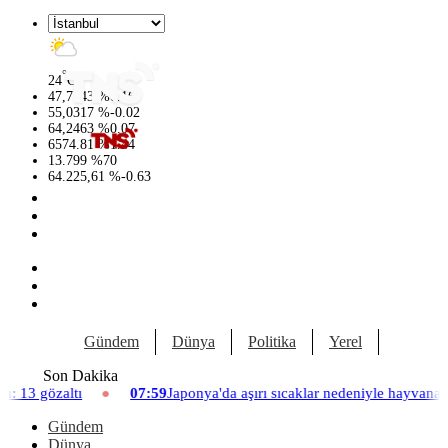
°
24
C
47,7143
%
0.16
55,0317
%
-0.02
64,2463
%
0.07
6574.81
%
1.44
13.799
%
70
64.225,61
%
-0.63
Gündem
Dünya
Politika
Yerel
Yaşam
Son Dakika
07:59
Japonya'da aşırı sıcaklar nedeniyle hayvanat bahçesinde üç aslan
Gündem
Dünya