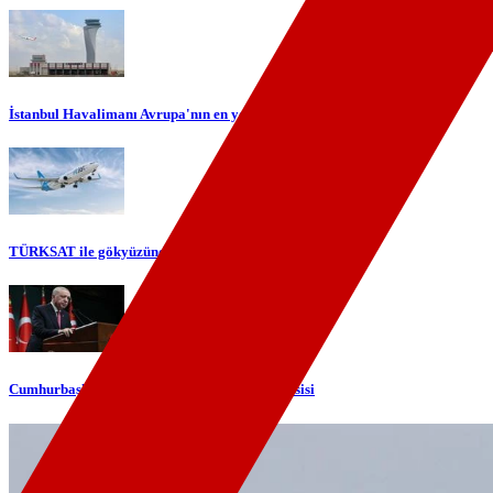
İstanbul Havalimanı Avrupa'nın en yoğun havalimanı oldu
TÜRKSAT ile gökyüzünde yerli internet dönemi başlıyor
Cumhurbaşkanı Erdoğan'dan telefon diplomasisi