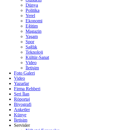
Dünya
Politika
Yerel
Ekonomi
Eğitim
Magazin
Yaşam
Spor
Sağlık
Teknoloji
Kültür-Sanat
Video
İletişim
Foto Galeri
Video
Yazarlar
Firma Rehberi
Seri İlan
Röportaj
Biyografi
Anketler
Künye
İletişim
Servisler