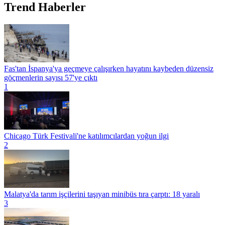
Trend Haberler
Fas'tan İspanya'ya geçmeye çalışırken hayatını kaybeden düzensiz
göçmenlerin sayısı 57'ye çıktı
1
Chicago Türk Festivali'ne katılımcılardan yoğun ilgi
2
Malatya'da tarım işçilerini taşıyan minibüs tıra çarptı: 18 yaralı
3