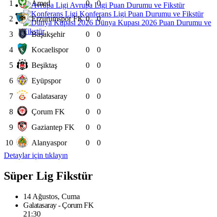
1
Amed
0
0
Avrupa Ligi Puan Durumu ve Fikstür
Konferans Ligi Puan Durumu ve Fikstür
2
Erzurumspor FK
0
0
Dünya Kupası 2026 Puan Durumu ve
Fikstür
3
Başakşehir
0
0
4
Kocaelispor
0
0
5
Beşiktaş
0
0
6
Eyüpspor
0
0
7
Galatasaray
0
0
8
Çorum FK
0
0
9
Gaziantep FK
0
0
10
Alanyaspor
0
0
Detaylar için tıklayın
Süper Lig Fikstür
14 Ağustos, Cuma
Galatasaray - Çorum FK
21:30