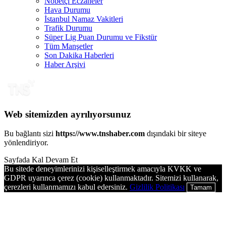
Nöbetçi Eczaneler
Hava Durumu
İstanbul Namaz Vakitleri
Trafik Durumu
Süper Lig Puan Durumu ve Fikstür
Tüm Manşetler
Son Dakika Haberleri
Haber Arşivi
Web sitemizden ayrılıyorsunuz
Bu bağlantı sizi
https://www.tnshaber.com
dışındaki bir siteye
yönlendiriyor.
Sayfada Kal
Devam Et
Bu sitede deneyimlerinizi kişiselleştirmek amacıyla KVKK ve
GDPR uyarınca çerez (cookie) kullanmaktadır. Sitemizi kullanarak,
çerezleri kullanmamızı kabul edersiniz.
Gizlilik Politikası
Tamam