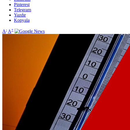
Pinterest
Telegram
Yazdır
Kopyala
-
+
A
A