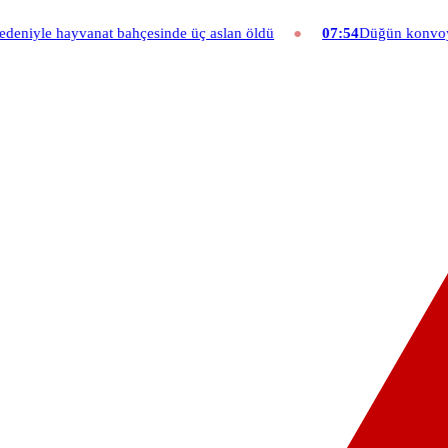
 bahçesinde üç aslan öldü
07:54
Düğün konvoyuna ağır fatura: 540