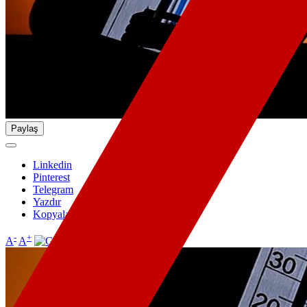
Paylaş
Linkedin
Pinterest
Telegram
Yazdır
Kopyala
-
+
A
A