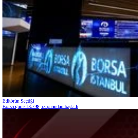
Editörün Seçtiği
Borsa güne 13.798,53 puandan başladı