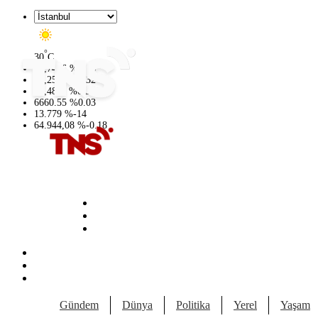
°
30
C
47,7436
%
0.18
55,2510
%
0.32
64,4811
%
0.38
6660.55
%
0.03
13.779
%
-14
64.944,08
%
-0.18
Gündem
Dünya
Politika
Yerel
Yaşam