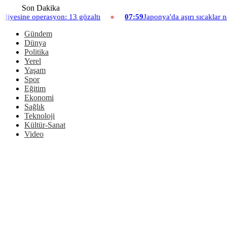
Son Dakika
n: 13 gözaltı
07:59
Japonya'da aşırı sıcaklar nedeniyle hayvanat
Gündem
Dünya
Politika
Yerel
Yaşam
Spor
Eğitim
Ekonomi
Sağlık
Teknoloji
Kültür-Sanat
Video