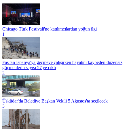
Chicago Türk Festivali'ne katılımcılardan yoğun ilgi
1
Fas'tan İspanya'ya geçmeye çalışırken hayatını kaybeden düzensiz
göçmenlerin sayısı 57'ye çıktı
2
Üsküdar'da Belediye Başkan Vekili 5 Ağustos'ta seçilecek
3