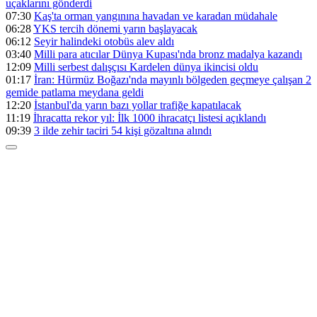
uçaklarını gönderdi
07:30
Kaş'ta orman yangınına havadan ve karadan müdahale
06:28
YKS tercih dönemi yarın başlayacak
06:12
Seyir halindeki otobüs alev aldı
03:40
Milli para atıcılar Dünya Kupası'nda bronz madalya kazandı
12:09
Milli serbest dalışçısı Kardelen dünya ikincisi oldu
01:17
İran: Hürmüz Boğazı'nda mayınlı bölgeden geçmeye çalışan 2
gemide patlama meydana geldi
12:20
İstanbul'da yarın bazı yollar trafiğe kapatılacak
11:19
İhracatta rekor yıl: İlk 1000 ihracatçı listesi açıklandı
09:39
3 ilde zehir taciri 54 kişi gözaltına alındı