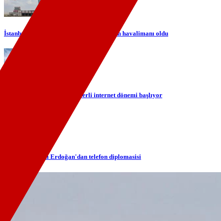
İstanbul Havalimanı Avrupa'nın en yoğun havalimanı oldu
TÜRKSAT ile gökyüzünde yerli internet dönemi başlıyor
Cumhurbaşkanı Erdoğan'dan telefon diplomasisi