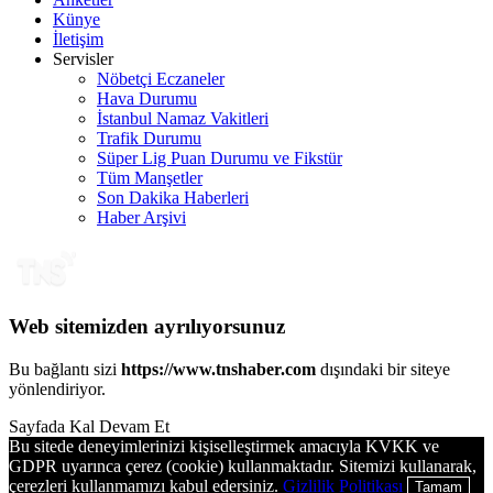
Künye
İletişim
Servisler
Nöbetçi Eczaneler
Hava Durumu
İstanbul Namaz Vakitleri
Trafik Durumu
Süper Lig Puan Durumu ve Fikstür
Tüm Manşetler
Son Dakika Haberleri
Haber Arşivi
Web sitemizden ayrılıyorsunuz
Bu bağlantı sizi
https://www.tnshaber.com
dışındaki bir siteye
yönlendiriyor.
Sayfada Kal
Devam Et
Bu sitede deneyimlerinizi kişiselleştirmek amacıyla KVKK ve
GDPR uyarınca çerez (cookie) kullanmaktadır. Sitemizi kullanarak,
çerezleri kullanmamızı kabul edersiniz.
Gizlilik Politikası
Tamam