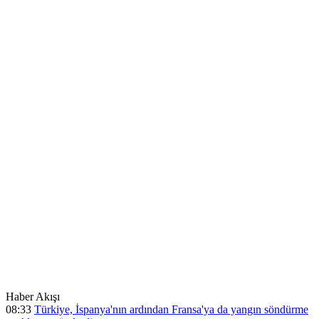
Haber Akışı
08:33
Türkiye, İspanya'nın ardından Fransa'ya da yangın söndürme