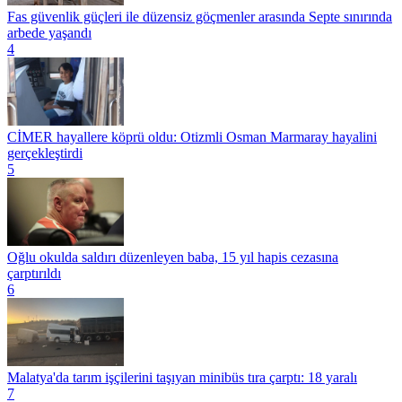
Fas güvenlik güçleri ile düzensiz göçmenler arasında Septe sınırında
arbede yaşandı
4
CİMER hayallere köprü oldu: Otizmli Osman Marmaray hayalini
gerçekleştirdi
5
Oğlu okulda saldırı düzenleyen baba, 15 yıl hapis cezasına
çarptırıldı
6
Malatya'da tarım işçilerini taşıyan minibüs tıra çarptı: 18 yaralı
7