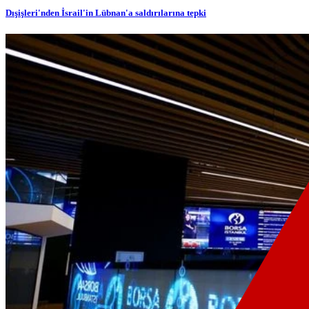
Dışişleri'nden İsrail'in Lübnan'a saldırılarına tepki