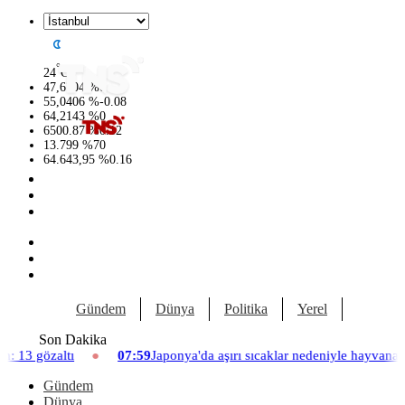
°
24
C
47,6704
%
0
55,0406
%
-0.08
64,2143
%
0
6500.87
%
0.12
13.799
%
70
64.643,95
%
0.16
Gündem
Dünya
Politika
Yerel
Yaşam
Son Dakika
07:59
Japonya'da aşırı sıcaklar nedeniyle hayvanat bahçesinde üç asla
Gündem
Dünya