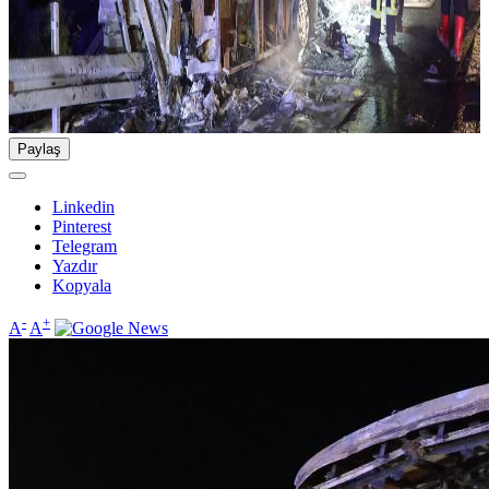
Paylaş
Linkedin
Pinterest
Telegram
Yazdır
Kopyala
-
+
A
A