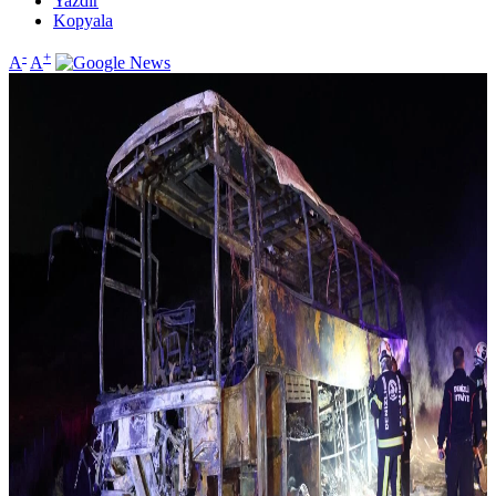
Yazdır
Kopyala
-
+
A
A