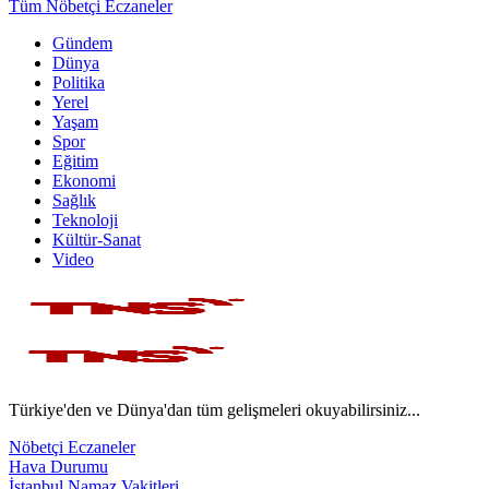
Tüm Nöbetçi Eczaneler
Gündem
Dünya
Politika
Yerel
Yaşam
Spor
Eğitim
Ekonomi
Sağlık
Teknoloji
Kültür-Sanat
Video
Türkiye'den ve Dünya'dan tüm gelişmeleri okuyabilirsiniz...
Nöbetçi Eczaneler
Hava Durumu
İstanbul Namaz Vakitleri