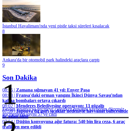
İstanbul Havalimanı'nda yeni pistle taksi süreleri kısalacak
8
Ankara'da bir otomobil park halindeki araçlara çarptı
9
Son Dakika
1
08:15 |
Zamana sığmayan 41 yıl: Enver Paşa
08:03 |
Fransa'daki orman yangını İkinci Dünya Savaşı'ndan
kalma bombaları ortaya çıkardı
08:02 |
Menderes Belediyesine operasyon: 13 gözaltı
Fas'tan İspanya'ya geçmeye çalışırken hayatını kaybeden düzensiz
07:59 |
Japonya'da aşırı sıcaklar nedeniyle hayvanat bahçesinde
göçmenlerin sayısı 57'ye çıktı
üç aslan öldü
2
07:54 |
Düğün konvoyuna ağır fatura: 540 bin lira ceza, 6 araç
trafikten men edildi