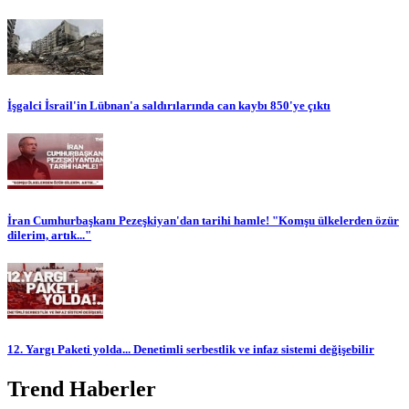
İşgalci İsrail'in Lübnan'a saldırılarında can kaybı 850'ye çıktı
İran Cumhurbaşkanı Pezeşkiyan'dan tarihi hamle! "Komşu ülkelerden özür
dilerim, artık..."
12. Yargı Paketi yolda... Denetimli serbestlik ve infaz sistemi değişebilir
Trend Haberler