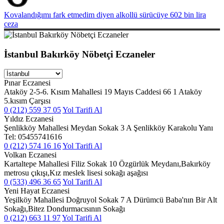
Kovalandığımı fark etmedim diyen alkollü sürücüye 602 bin lira
ceza
İstanbul Bakırköy Nöbetçi Eczaneler
Pınar Eczanesi
Ataköy 2-5-6. Kısım Mahallesi 19 Mayıs Caddesi 66 1 Ataköy
5.kısım Çarşısı
0 (212) 559 37 05
Yol Tarifi Al
Yıldız Eczanesi
Şenlikköy Mahallesi Meydan Sokak 3 A Şenlikköy Karakolu Yanı
Tel: 05455741616
0 (212) 574 16 16
Yol Tarifi Al
Volkan Eczanesi
Kartaltepe Mahallesi Filiz Sokak 10 Özgürlük Meydanı,Bakırköy
metrosu çıkışı,Kız meslek lisesi sokağı aşağısı
0 (533) 496 36 65
Yol Tarifi Al
Yeni Hayat Eczanesi
Yeşilköy Mahallesi Doğruyol Sokak 7 A Dürümcü Baba'nın Bir Alt
Sokağı,Bitez Dondurmacısının Sokağı
0 (212) 663 11 97
Yol Tarifi Al