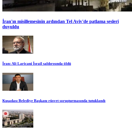
İran'ın misillemesinin ardından Tel Aviv'de patlama sesleri
duyuldu
İran: Ali Laricani İsrail saldırısında öldü
Kuşadası Belediye Başkanı rüşvet soruşturmasında tutuklandı