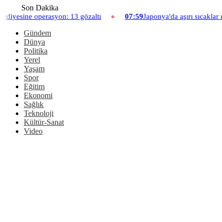
Son Dakika
13 gözaltı
07:59
Japonya'da aşırı sıcaklar nedeniyle hayvanat ba
Gündem
Dünya
Politika
Yerel
Yaşam
Spor
Eğitim
Ekonomi
Sağlık
Teknoloji
Kültür-Sanat
Video