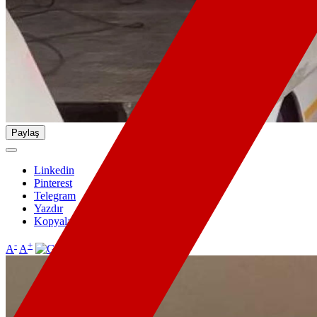
Paylaş
Linkedin
Pinterest
Telegram
Yazdır
Kopyala
-
+
A
A