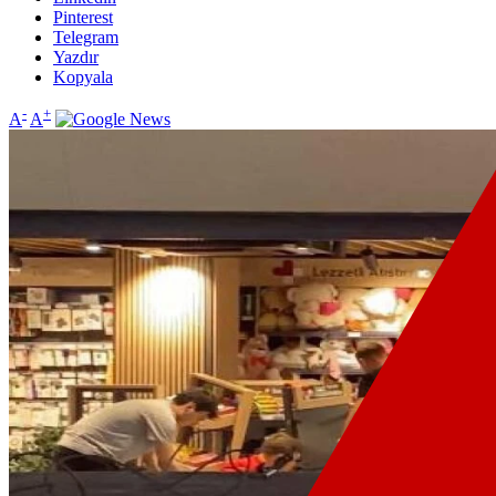
Pinterest
Telegram
Yazdır
Kopyala
-
+
A
A