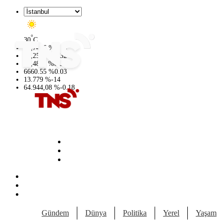
°
30
C
47,7436
%
0.18
55,2510
%
0.32
64,4811
%
0.38
6660.55
%
0.03
13.779
%
-14
64.944,08
%
-0.18
Gündem
Dünya
Politika
Yerel
Yaşam