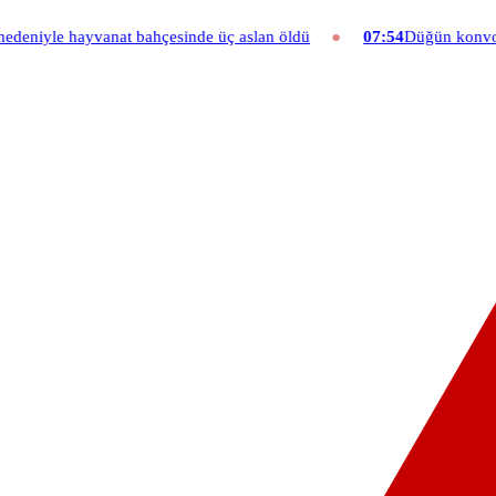
hçesinde üç aslan öldü
07:54
Düğün konvoyuna ağır fatura: 540 bi