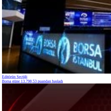
Editörün Seçtiği
Borsa güne 13.798,53 puandan başladı