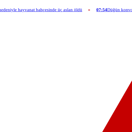
hçesinde üç aslan öldü
07:54
Düğün konvoyuna ağır fatura: 540 bin