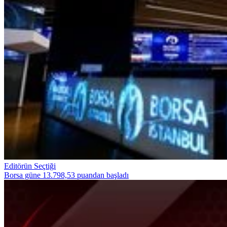
Editörün Seçtiği
Borsa güne 13.798,53 puandan başladı