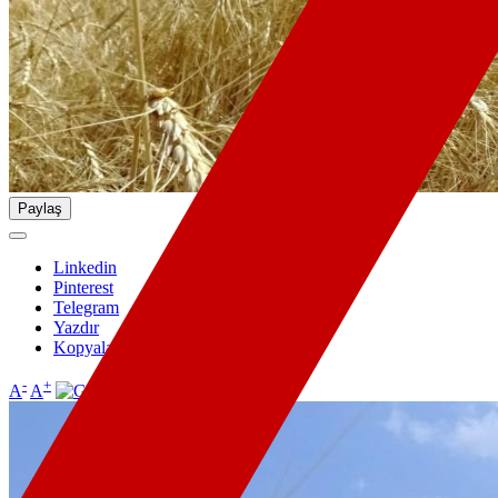
Paylaş
Linkedin
Pinterest
Telegram
Yazdır
Kopyala
-
+
A
A