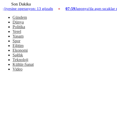
Son Dakika
3 gözaltı
07:59
Japonya'da aşırı sıcaklar nedeniyle hayvanat ba
Gündem
Dünya
Politika
Yerel
Yaşam
Spor
Eğitim
Ekonomi
Sağlık
Teknoloji
Kültür-Sanat
Video