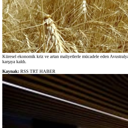
Küresel ekonomik kriz ve artan maliyetlerle mücadele eden Avustralyalı ç
karşıya kaldı.
Kaynak:
RSS TRT HABER