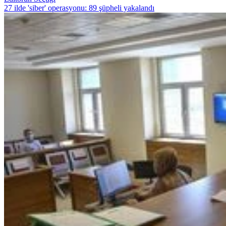
27 ilde 'siber' operasyonu: 89 şüpheli yakalandı