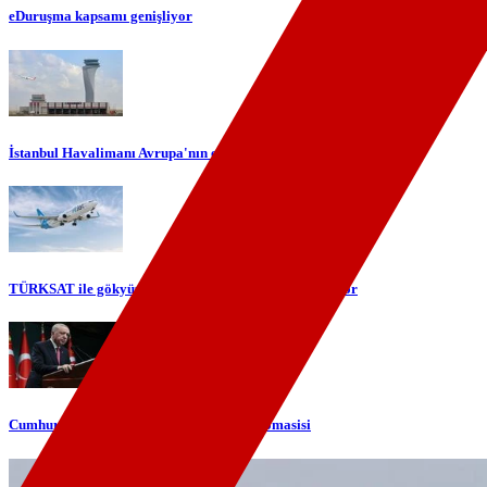
eDuruşma kapsamı genişliyor
İstanbul Havalimanı Avrupa'nın en yoğun havalimanı oldu
TÜRKSAT ile gökyüzünde yerli internet dönemi başlıyor
Cumhurbaşkanı Erdoğan'dan telefon diplomasisi