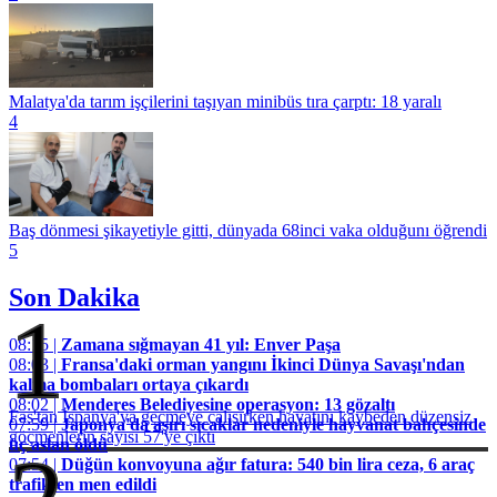
Malatya'da tarım işçilerini taşıyan minibüs tıra çarptı: 18 yaralı
4
Baş dönmesi şikayetiyle gitti, dünyada 68inci vaka olduğunı öğrendi
5
Son Dakika
1
08:15 |
Zamana sığmayan 41 yıl: Enver Paşa
08:03 |
Fransa'daki orman yangını İkinci Dünya Savaşı'ndan
kalma bombaları ortaya çıkardı
08:02 |
Menderes Belediyesine operasyon: 13 gözaltı
Fas'tan İspanya'ya geçmeye çalışırken hayatını kaybeden düzensiz
07:59 |
Japonya'da aşırı sıcaklar nedeniyle hayvanat bahçesinde
göçmenlerin sayısı 57'ye çıktı
üç aslan öldü
07:54 |
Düğün konvoyuna ağır fatura: 540 bin lira ceza, 6 araç
trafikten men edildi