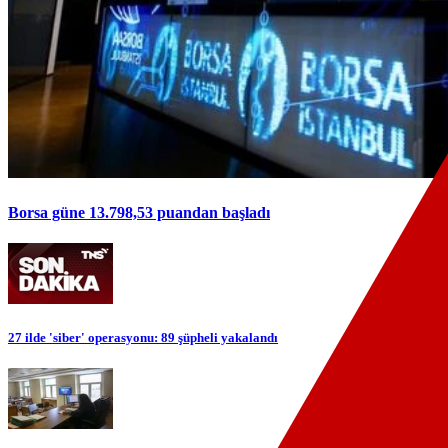
Borsa güne 13.798,53 puandan başladı
27 ilde 'siber' operasyonu: 89 şüpheli yakalandı