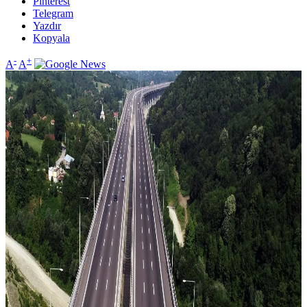
Pinterest
Telegram
Yazdır
Kopyala
-
+
A
A