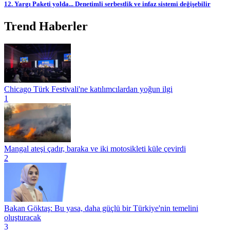
12. Yargı Paketi yolda... Denetimli serbestlik ve infaz sistemi değişebilir
Trend Haberler
Chicago Türk Festivali'ne katılımcılardan yoğun ilgi
1
Mangal ateşi çadır, baraka ve iki motosikleti küle çevirdi
2
Bakan Göktaş: Bu yasa, daha güçlü bir Türkiye'nin temelini
oluşturacak
3