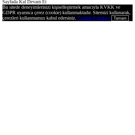
Sayfada Kal
Devam Et
Bu sitede deneyimlerinizi kişiselleştirmek amacıyla KVKK ve
GDPR uyarınca çerez (cookie) kullanmaktadır. Sitemizi kullanarak,
çerezleri kullanmamızı kabul edersiniz.
Gizlilik Politikası
Tamam