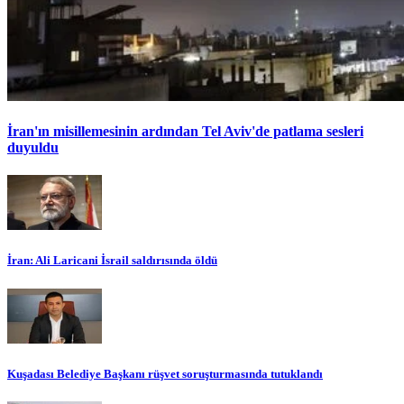
İran'ın misillemesinin ardından Tel Aviv'de patlama sesleri
duyuldu
İran: Ali Laricani İsrail saldırısında öldü
Kuşadası Belediye Başkanı rüşvet soruşturmasında tutuklandı