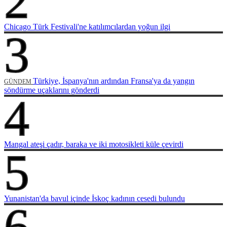
2
Chicago Türk Festivali'ne katılımcılardan yoğun ilgi
3
Türkiye, İspanya'nın ardından Fransa'ya da yangın
GÜNDEM
söndürme uçaklarını gönderdi
4
Mangal ateşi çadır, baraka ve iki motosikleti küle çevirdi
5
Yunanistan'da bavul içinde İskoç kadının cesedi bulundu
6