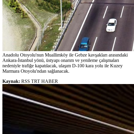
Anadolu Otoyolu'nun Muallimköy ile Gebze kavşakları arasındaki
Ankara-İstanbul yönü, üstyapı onarım ve yenileme çalışmaları
nedeniyle trafiğe kapatılacak, ulaşım D-100 kara yolu ile Kuzey
Marmara Otoyolu'ndan sağlanacak.
Kaynak:
RSS TRT HABER