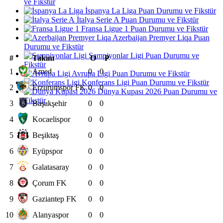
ve Fikstür
İspanya La Liga Puan Durumu ve Fikstür
İtalya Serie A Puan Durumu ve Fikstür
Fransa Ligue 1 Puan Durumu ve Fikstür
Azerbaijan Premyer Liqa Puan
Durumu ve Fikstür
Şampiyonlar Ligi Puan Durumu ve
#
Takım
O
P
Fikstür
1
Amed
0
0
Avrupa Ligi Puan Durumu ve Fikstür
Konferans Ligi Puan Durumu ve Fikstür
2
Erzurumspor FK
0
0
Dünya Kupası 2026 Puan Durumu ve
Fikstür
3
Başakşehir
0
0
4
Kocaelispor
0
0
5
Beşiktaş
0
0
6
Eyüpspor
0
0
7
Galatasaray
0
0
8
Çorum FK
0
0
9
Gaziantep FK
0
0
10
Alanyaspor
0
0