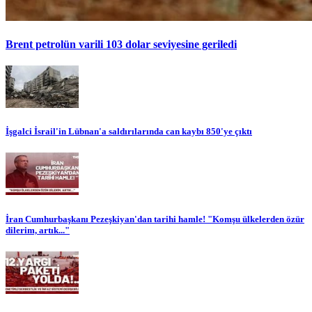
Brent petrolün varili 103 dolar seviyesine geriledi
İşgalci İsrail'in Lübnan'a saldırılarında can kaybı 850'ye çıktı
İran Cumhurbaşkanı Pezeşkiyan'dan tarihi hamle! "Komşu ülkelerden özür
dilerim, artık..."