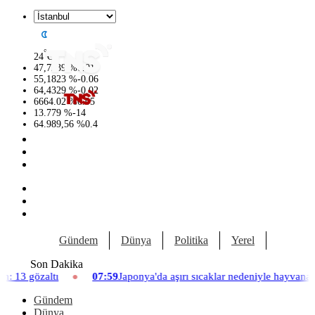
°
24
C
47,7239
%
0.01
55,1823
%
-0.06
64,4329
%
-0.02
6664.02
%
0.05
13.779
%
-14
64.989,56
%
0.4
Gündem
Dünya
Politika
Yerel
Yaşam
Son Dakika
07:59
Japonya'da aşırı sıcaklar nedeniyle hayvanat bahçesinde üç asla
Gündem
Dünya