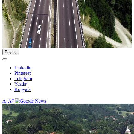
Paylaş
Linkedin
Pinterest
Telegram
Yazdır
Kopyala
-
+
A
A