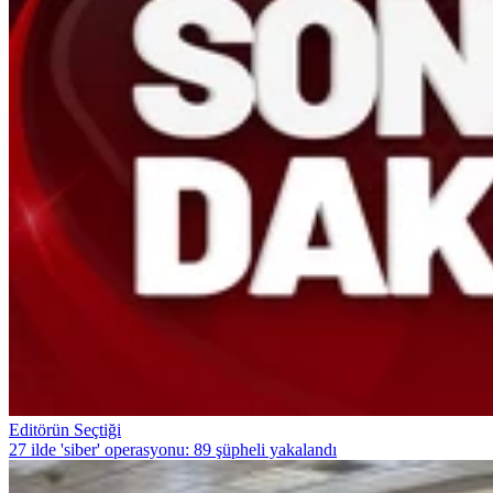
Editörün Seçtiği
27 ilde 'siber' operasyonu: 89 şüpheli yakalandı