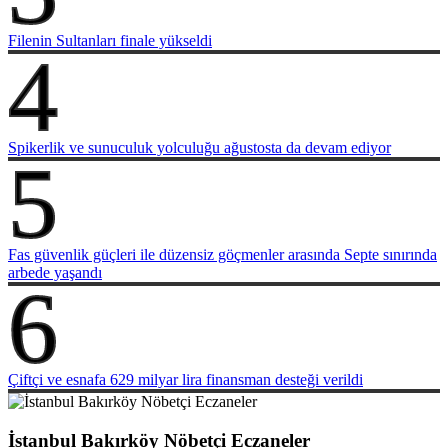
Filenin Sultanları finale yükseldi
4
Spikerlik ve sunuculuk yolculuğu ağustosta da devam ediyor
5
Fas güvenlik güçleri ile düzensiz göçmenler arasında Septe sınırında
arbede yaşandı
6
Çiftçi ve esnafa 629 milyar lira finansman desteği verildi
İstanbul Bakırköy Nöbetçi Eczaneler