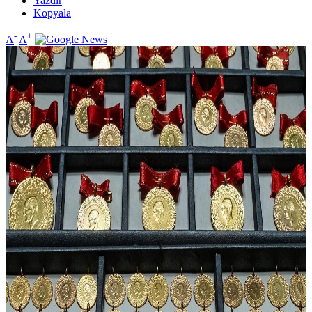
Yazdır
Kopyala
-
+
A
A