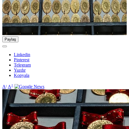
Paylaş
Linkedin
Pinterest
Telegram
Yazdır
Kopyala
-
+
A
A