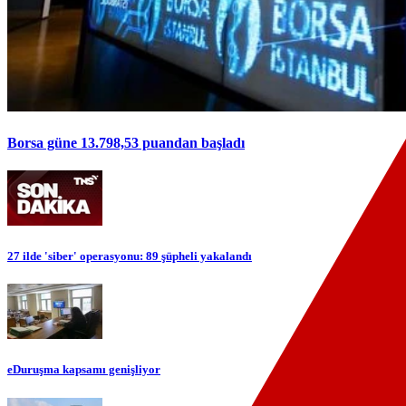
Borsa güne 13.798,53 puandan başladı
27 ilde 'siber' operasyonu: 89 şüpheli yakalandı
eDuruşma kapsamı genişliyor