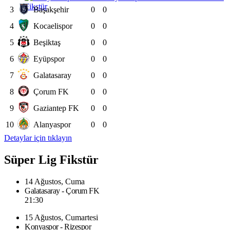
Fikstür
3
Başakşehir
0
0
4
Kocaelispor
0
0
5
Beşiktaş
0
0
6
Eyüpspor
0
0
7
Galatasaray
0
0
8
Çorum FK
0
0
9
Gaziantep FK
0
0
10
Alanyaspor
0
0
Detaylar için tıklayın
Süper Lig Fikstür
14 Ağustos, Cuma
Galatasaray - Çorum FK
21:30
15 Ağustos, Cumartesi
Konyaspor - Rizespor