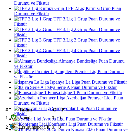
Durumu ve Fikstür
TFF 2.Lig Kırmızı Grup Puan
Durumu ve Fikstür
TFF 3.Lig 1.Grup Puan Durumu ve
Fikstür
TFF 3.Lig 2.Grup Puan Durumu ve
Fikstür
TFF 3.Lig 3.Grup Puan Durumu ve
Fikstür
TFF 3.Lig 4.Grup Puan Durumu ve
Fikstür
Almanya Bundesliga Puan Durumu
ve Fikstür
İngiltere Premier Lig Puan Durumu
ve Fikstür
İspanya La Liga Puan Durumu ve Fikstür
İtalya Serie A Puan Durumu ve Fikstür
Fransa Ligue 1 Puan Durumu ve Fikstür
Azerbaijan Premyer Liqa Puan
Durumu ve Fikstür
Şampiyonlar Ligi Puan Durumu ve
#
Takım
O
P
Fikstür
1
Amed
0
0
Avrupa Ligi Puan Durumu ve Fikstür
Konferans Ligi Puan Durumu ve Fikstür
2
Erzurumspor FK
0
0
Dünya Kupası 2026 Puan Durumu ve