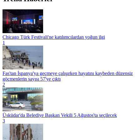
Chicago Türk Festivali'ne katılımcılardan yoğun ilgi
1
Fas'tan İspanya'ya geçmeye çalışırken hayatını kaybeden düzensiz
göçmenlerin sayısı 57'ye çıktı
2
Üsküdar'da Belediye Başkan Vekili 5 Ağustos'ta seçilecek
3