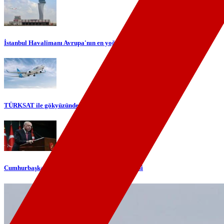
İstanbul Havalimanı Avrupa'nın en yoğun havalimanı oldu
TÜRKSAT ile gökyüzünde yerli internet dönemi başlıyor
Cumhurbaşkanı Erdoğan'dan telefon diplomasisi