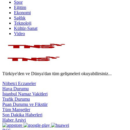
Spor
Eğitim
Ekonomi
Sağlık
Teknoloji
Kültür-Sanat
Video
Türkiye'den ve Dünya'dan tüm gelişmeleri okuyabilirsiniz...
Nöbetçi Eczaneler
Hava Durumu
İstanbul Namaz Vakitleri
Trafik Durumu
Puan Durumu ve Fikstür
Tüm Manşetler
Son Dakika Haberleri
Haber Arşivi