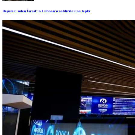
Dışişleri'nden İsrail'in Lübnan'a saldırılarına tepki