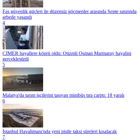
Fas güvenlik güçleri ile düzensiz göçmenler arasında Septe sınırında
arbede yaşandı
4
CİMER hayallere köprü oldu: Otizmli Osman Marmaray hayalini
gerçekleştirdi
5
Malatya'da tarım işçilerini taşıyan minibüs tıra çarptı: 18 yaralı
6
İstanbul Havalimanı'nda yeni pistle taksi süreleri kısalacak
7