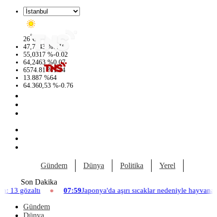
°
26
C
47,7143
%
0.16
55,0317
%
-0.02
64,2463
%
0.07
6574.81
%
1.44
13.887
%
64
64.360,53
%
-0.76
Gündem
Dünya
Politika
Yerel
Yaşam
Son Dakika
07:59
Japonya'da aşırı sıcaklar nedeniyle hayvanat bahçesinde üç aslan
Gündem
Dünya