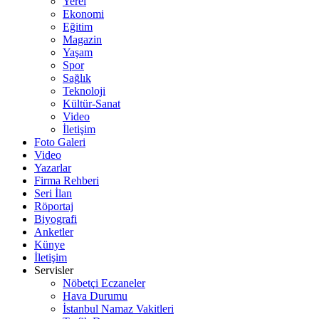
Yerel
Ekonomi
Eğitim
Magazin
Yaşam
Spor
Sağlık
Teknoloji
Kültür-Sanat
Video
İletişim
Foto Galeri
Video
Yazarlar
Firma Rehberi
Seri İlan
Röportaj
Biyografi
Anketler
Künye
İletişim
Servisler
Nöbetçi Eczaneler
Hava Durumu
İstanbul Namaz Vakitleri