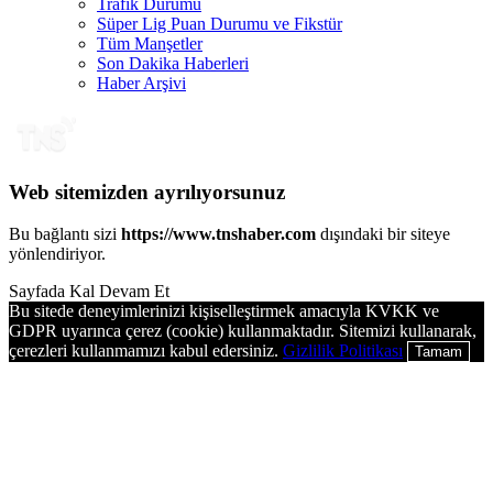
Trafik Durumu
Süper Lig Puan Durumu ve Fikstür
Tüm Manşetler
Son Dakika Haberleri
Haber Arşivi
Web sitemizden ayrılıyorsunuz
Bu bağlantı sizi
https://www.tnshaber.com
dışındaki bir siteye
yönlendiriyor.
Sayfada Kal
Devam Et
Bu sitede deneyimlerinizi kişiselleştirmek amacıyla KVKK ve
GDPR uyarınca çerez (cookie) kullanmaktadır. Sitemizi kullanarak,
çerezleri kullanmamızı kabul edersiniz.
Gizlilik Politikası
Tamam