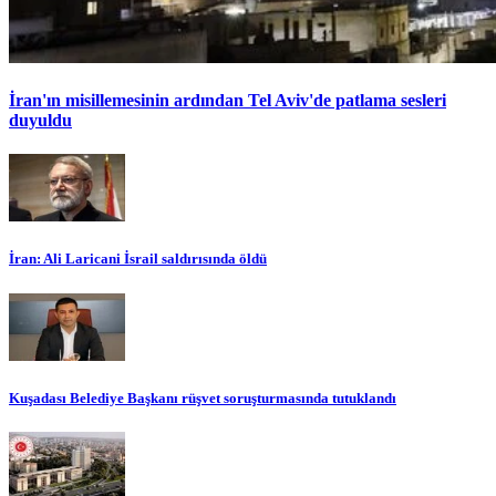
İran'ın misillemesinin ardından Tel Aviv'de patlama sesleri
duyuldu
İran: Ali Laricani İsrail saldırısında öldü
Kuşadası Belediye Başkanı rüşvet soruşturmasında tutuklandı