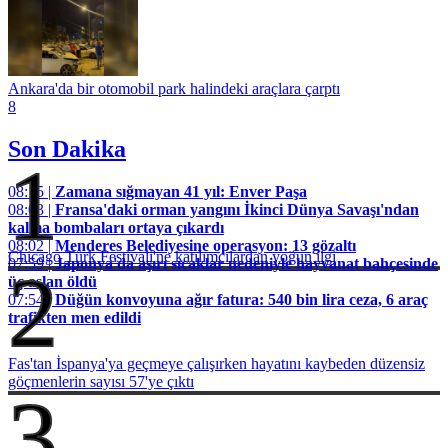
Ankara'da bir otomobil park halindeki araçlara çarptı
8
Son Dakika
1
08:15 |
Zamana sığmayan 41 yıl: Enver Paşa
08:03 |
Fransa'daki orman yangını İkinci Dünya Savaşı'ndan
kalma bombaları ortaya çıkardı
08:02 |
Menderes Belediyesine operasyon: 13 gözaltı
Chicago Türk Festivali'ne katılımcılardan yoğun ilgi
07:59 |
Japonya'da aşırı sıcaklar nedeniyle hayvanat bahçesinde
2
üç aslan öldü
07:54 |
Düğün konvoyuna ağır fatura: 540 bin lira ceza, 6 araç
trafikten men edildi
Fas'tan İspanya'ya geçmeye çalışırken hayatını kaybeden düzensiz
göçmenlerin sayısı 57'ye çıktı
3