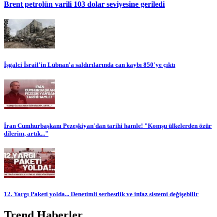
Brent petrolün varili 103 dolar seviyesine geriledi
İşgalci İsrail'in Lübnan'a saldırılarında can kaybı 850'ye çıktı
İran Cumhurbaşkanı Pezeşkiyan'dan tarihi hamle! "Komşu ülkelerden özür
dilerim, artık..."
12. Yargı Paketi yolda... Denetimli serbestlik ve infaz sistemi değişebilir
Trend Haberler