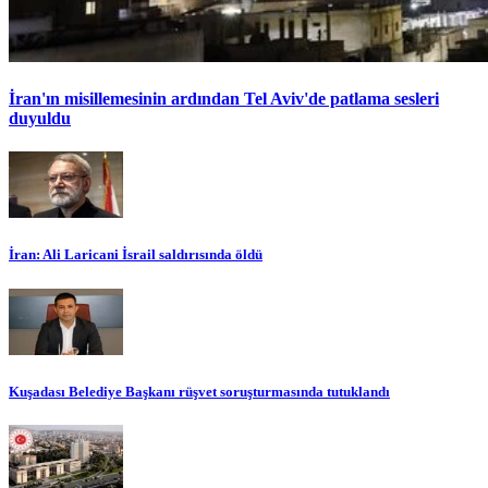
İran'ın misillemesinin ardından Tel Aviv'de patlama sesleri
duyuldu
İran: Ali Laricani İsrail saldırısında öldü
Kuşadası Belediye Başkanı rüşvet soruşturmasında tutuklandı