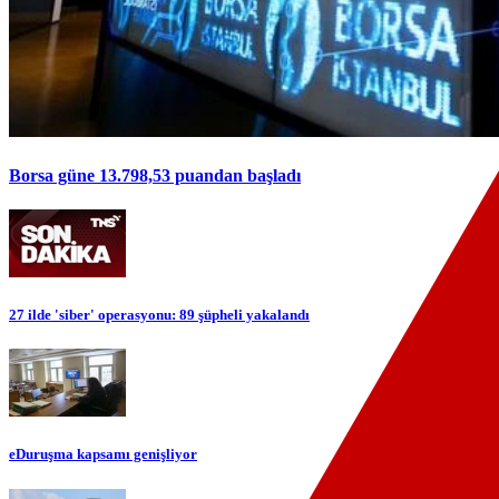
Borsa güne 13.798,53 puandan başladı
27 ilde 'siber' operasyonu: 89 şüpheli yakalandı
eDuruşma kapsamı genişliyor