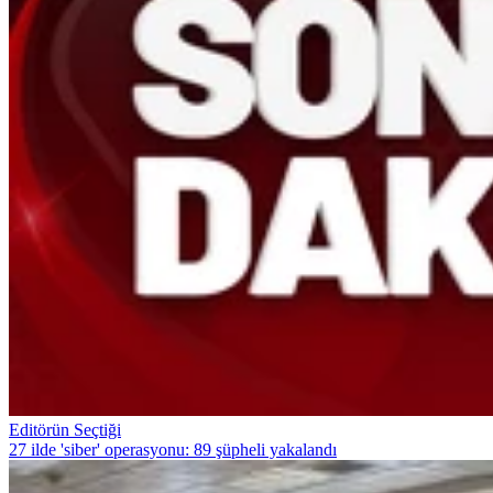
Editörün Seçtiği
27 ilde 'siber' operasyonu: 89 şüpheli yakalandı