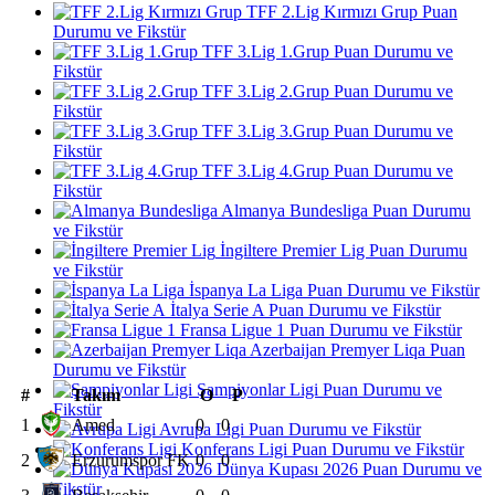
TFF 2.Lig Kırmızı Grup Puan
Durumu ve Fikstür
TFF 3.Lig 1.Grup Puan Durumu ve
Fikstür
TFF 3.Lig 2.Grup Puan Durumu ve
Fikstür
TFF 3.Lig 3.Grup Puan Durumu ve
Fikstür
TFF 3.Lig 4.Grup Puan Durumu ve
Fikstür
Almanya Bundesliga Puan Durumu
ve Fikstür
İngiltere Premier Lig Puan Durumu
ve Fikstür
İspanya La Liga Puan Durumu ve Fikstür
İtalya Serie A Puan Durumu ve Fikstür
Fransa Ligue 1 Puan Durumu ve Fikstür
Azerbaijan Premyer Liqa Puan
Durumu ve Fikstür
Şampiyonlar Ligi Puan Durumu ve
#
Takım
O
P
Fikstür
1
Amed
0
0
Avrupa Ligi Puan Durumu ve Fikstür
Konferans Ligi Puan Durumu ve Fikstür
2
Erzurumspor FK
0
0
Dünya Kupası 2026 Puan Durumu ve
Fikstür