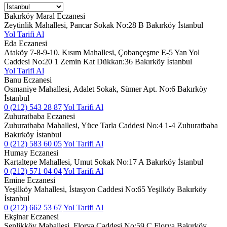
Bakırköy Maral Eczanesi
Zeytinlik Mahallesi, Pancar Sokak No:28 B Bakırköy İstanbul
Yol Tarifi Al
Eda Eczanesi
Ataköy 7-8-9-10. Kısım Mahallesi, Çobançeşme E-5 Yan Yol
Caddesi No:20 1 Zemin Kat Dükkan:36 Bakırköy İstanbul
Yol Tarifi Al
Banu Eczanesi
Osmaniye Mahallesi, Adalet Sokak, Sümer Apt. No:6 Bakırköy
İstanbul
0 (212) 543 28 87
Yol Tarifi Al
Zuhuratbaba Eczanesi
Zuhuratbaba Mahallesi, Yüce Tarla Caddesi No:4 1-4 Zuhuratbaba
Bakırköy İstanbul
0 (212) 583 60 05
Yol Tarifi Al
Humay Eczanesi
Kartaltepe Mahallesi, Umut Sokak No:17 A Bakırköy İstanbul
0 (212) 571 04 04
Yol Tarifi Al
Emine Eczanesi
Yeşilköy Mahallesi, İstasyon Caddesi No:65 Yeşilköy Bakırköy
İstanbul
0 (212) 662 53 67
Yol Tarifi Al
Ekşinar Eczanesi
Şenlikköy Mahallesi, Florya Caddesi No:59 C Florya Bakırköy