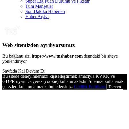
Süper Lig Puan Durumu ve Fikstür
Tüm Manşetler
Son Dakika Haberleri
Haber Arşivi
Web sitemizden ayrılıyorsunuz
Bu bağlantı sizi
https://www.tnshaber.com
dışındaki bir siteye
yönlendiriyor.
Sayfada Kal
Devam Et
Bu sitede deneyimlerinizi kişiselleştirmek amacıyla KVKK ve
GDPR uyarınca çerez (cookie) kullanmaktadır. Sitemizi kullanarak,
çerezleri kullanmamızı kabul edersiniz.
Gizlilik Politikası
Tamam