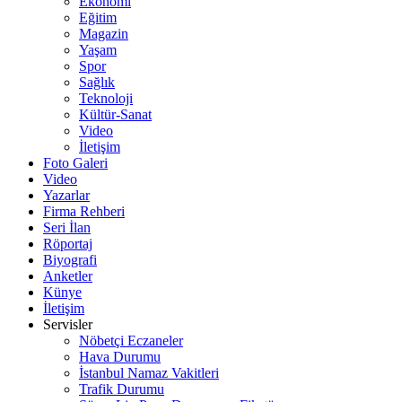
Ekonomi
Eğitim
Magazin
Yaşam
Spor
Sağlık
Teknoloji
Kültür-Sanat
Video
İletişim
Foto Galeri
Video
Yazarlar
Firma Rehberi
Seri İlan
Röportaj
Biyografi
Anketler
Künye
İletişim
Servisler
Nöbetçi Eczaneler
Hava Durumu
İstanbul Namaz Vakitleri
Trafik Durumu