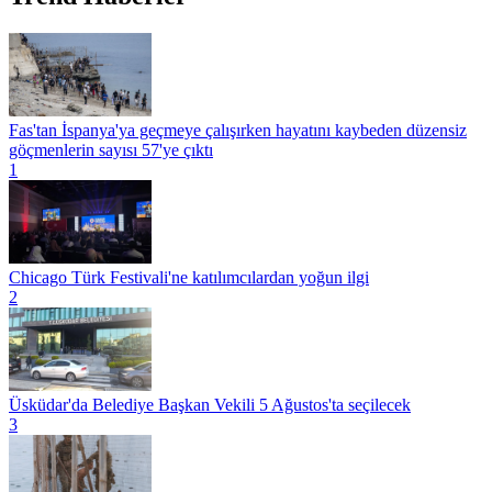
Fas'tan İspanya'ya geçmeye çalışırken hayatını kaybeden düzensiz
göçmenlerin sayısı 57'ye çıktı
1
Chicago Türk Festivali'ne katılımcılardan yoğun ilgi
2
Üsküdar'da Belediye Başkan Vekili 5 Ağustos'ta seçilecek
3