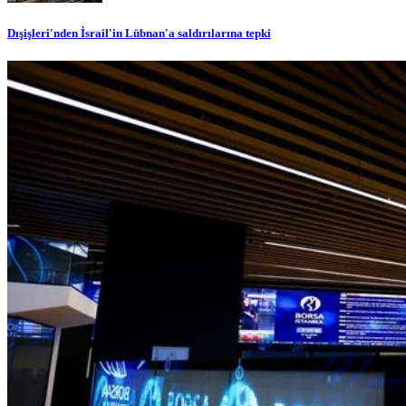
Dışişleri'nden İsrail'in Lübnan'a saldırılarına tepki