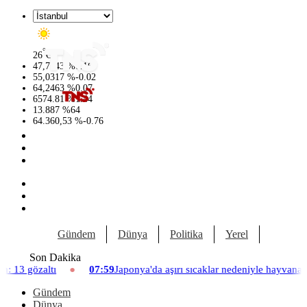
°
26
C
47,7143
%
0.16
55,0317
%
-0.02
64,2463
%
0.07
6574.81
%
1.44
13.887
%
64
64.360,53
%
-0.76
Gündem
Dünya
Politika
Yerel
Yaşam
Son Dakika
07:59
Japonya'da aşırı sıcaklar nedeniyle hayvanat bahçesinde üç asl
Gündem
Dünya