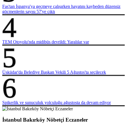
Fas'tan İspanya'ya geçmeye çalışırken hayatını kaybeden düzensiz
göçmenlerin sayısı 57'ye çıktı
4
TEM Otoyolu'nda midibüs devrildi: Yaralılar var
5
Üsküdar'da Belediye Başkan Vekili 5 Ağustos'ta seçilecek
6
Spikerlik ve sunuculuk yolculuğu ağustosta da devam ediyor
İstanbul Bakırköy Nöbetçi Eczaneler