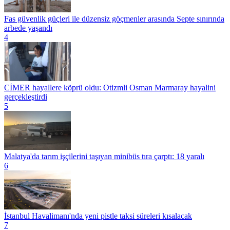
Fas güvenlik güçleri ile düzensiz göçmenler arasında Septe sınırında
arbede yaşandı
4
CİMER hayallere köprü oldu: Otizmli Osman Marmaray hayalini
gerçekleştirdi
5
Malatya'da tarım işçilerini taşıyan minibüs tıra çarptı: 18 yaralı
6
İstanbul Havalimanı'nda yeni pistle taksi süreleri kısalacak
7