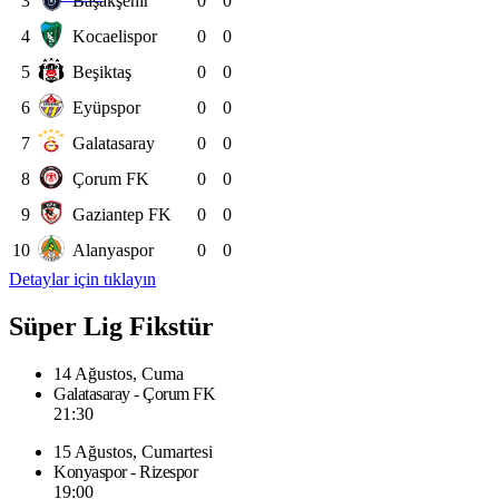
3
Başakşehir
0
0
4
Kocaelispor
0
0
5
Beşiktaş
0
0
6
Eyüpspor
0
0
7
Galatasaray
0
0
8
Çorum FK
0
0
9
Gaziantep FK
0
0
10
Alanyaspor
0
0
Detaylar için tıklayın
Süper Lig Fikstür
14 Ağustos, Cuma
Galatasaray - Çorum FK
21:30
15 Ağustos, Cumartesi
Konyaspor - Rizespor
19:00