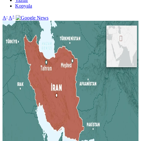
Yazdır
Kopyala
-
+
A
A