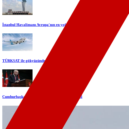
İstanbul Havalimanı Avrupa'nın en yoğun havalimanı oldu
TÜRKSAT ile gökyüzünde yerli internet dönemi başlıyor
Cumhurbaşkanı Erdoğan'dan telefon diplomasisi