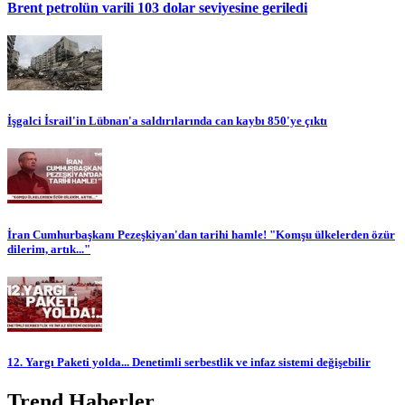
Brent petrolün varili 103 dolar seviyesine geriledi
İşgalci İsrail'in Lübnan'a saldırılarında can kaybı 850'ye çıktı
İran Cumhurbaşkanı Pezeşkiyan'dan tarihi hamle! "Komşu ülkelerden özür
dilerim, artık..."
12. Yargı Paketi yolda... Denetimli serbestlik ve infaz sistemi değişebilir
Trend Haberler