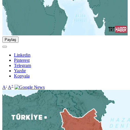
Paylaş
Linkedin
Pinterest
Telegram
Yazdır
Kopyala
-
+
A
A