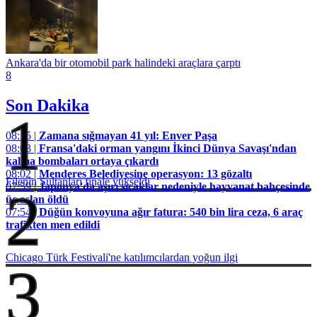
Ankara'da bir otomobil park halindeki araçlara çarptı
8
Son Dakika
1
08:15 |
Zamana sığmayan 41 yıl: Enver Paşa
08:03 |
Fransa'daki orman yangını İkinci Dünya Savaşı'ndan
kalma bombaları ortaya çıkardı
08:02 |
Menderes Belediyesine operasyon: 13 gözaltı
Filenin Sultanları finale yükseldi
07:59 |
Japonya'da aşırı sıcaklar nedeniyle hayvanat bahçesinde
2
üç aslan öldü
07:54 |
Düğün konvoyuna ağır fatura: 540 bin lira ceza, 6 araç
trafikten men edildi
Chicago Türk Festivali'ne katılımcılardan yoğun ilgi
3