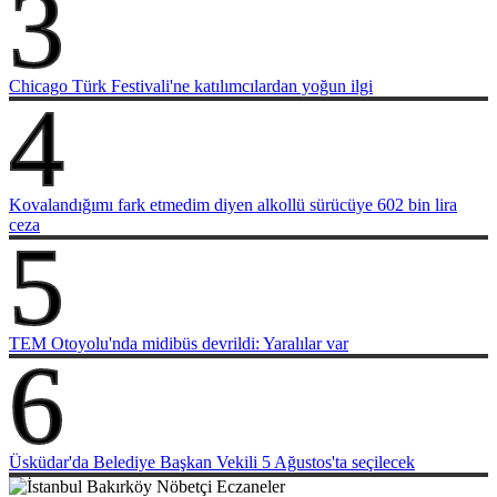
3
Chicago Türk Festivali'ne katılımcılardan yoğun ilgi
4
Kovalandığımı fark etmedim diyen alkollü sürücüye 602 bin lira
ceza
5
TEM Otoyolu'nda midibüs devrildi: Yaralılar var
6
Üsküdar'da Belediye Başkan Vekili 5 Ağustos'ta seçilecek