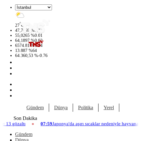
°
27
C
47,7069
%
0.17
55,0265
%
0.01
64,1897
%
0.02
6574.81
%
1.44
13.887
%
64
64.360,53
%
-0.76
Gündem
Dünya
Politika
Yerel
Yaşam
Son Dakika
07:59
Japonya'da aşırı sıcaklar nedeniyle hayvanat bahçesinde üç aslan
Gündem
Dünya