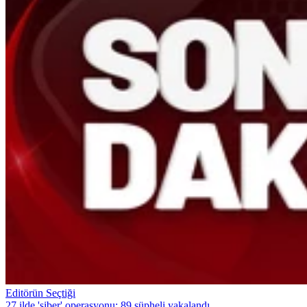
Editörün Seçtiği
27 ilde 'siber' operasyonu: 89 şüpheli yakalandı