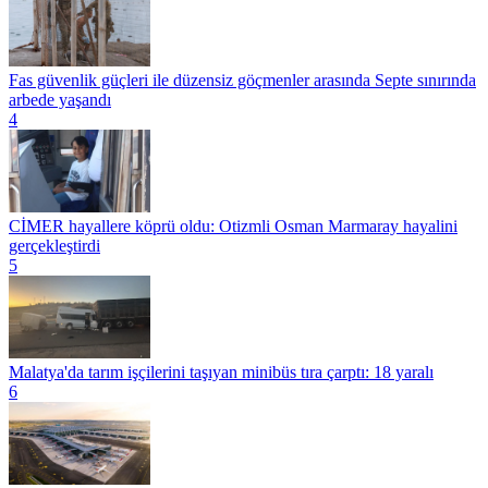
Fas güvenlik güçleri ile düzensiz göçmenler arasında Septe sınırında
arbede yaşandı
4
CİMER hayallere köprü oldu: Otizmli Osman Marmaray hayalini
gerçekleştirdi
5
Malatya'da tarım işçilerini taşıyan minibüs tıra çarptı: 18 yaralı
6