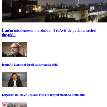
İran'ın misillemesinin ardından Tel Aviv'de patlama sesleri
duyuldu
İran: Ali Laricani İsrail saldırısında öldü
Kuşadası Belediye Başkanı rüşvet soruşturmasında tutuklandı