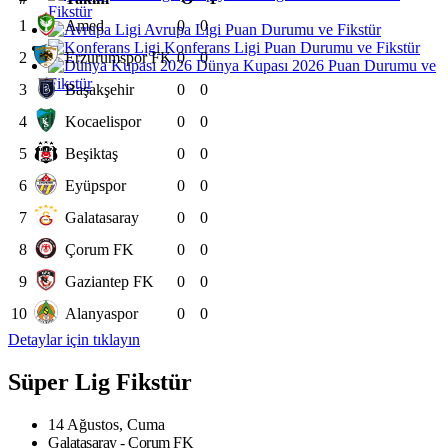
Fikstür
1
Amed
0
0
Avrupa Ligi Puan Durumu ve Fikstür
Konferans Ligi Puan Durumu ve Fikstür
2
Erzurumspor FK
0
0
Dünya Kupası 2026 Puan Durumu ve
Fikstür
3
Başakşehir
0
0
4
Kocaelispor
0
0
5
Beşiktaş
0
0
6
Eyüpspor
0
0
7
Galatasaray
0
0
8
Çorum FK
0
0
9
Gaziantep FK
0
0
10
Alanyaspor
0
0
Detaylar için tıklayın
Süper Lig Fikstür
14 Ağustos, Cuma
Galatasaray - Çorum FK