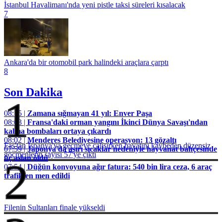
İstanbul Havalimanı'nda yeni pistle taksi süreleri kısalacak
7
Ankara'da bir otomobil park halindeki araçlara çarptı
8
Son Dakika
1
08:15 |
Zamana sığmayan 41 yıl: Enver Paşa
08:03 |
Fransa'daki orman yangını İkinci Dünya Savaşı'ndan
kalma bombaları ortaya çıkardı
08:02 |
Menderes Belediyesine operasyon: 13 gözaltı
Fas'tan İspanya'ya geçmeye çalışırken hayatını kaybeden düzensiz
07:59 |
Japonya'da aşırı sıcaklar nedeniyle hayvanat bahçesinde
göçmenlerin sayısı 57'ye çıktı
üç aslan öldü
2
07:54 |
Düğün konvoyuna ağır fatura: 540 bin lira ceza, 6 araç
trafikten men edildi
Filenin Sultanları finale yükseldi