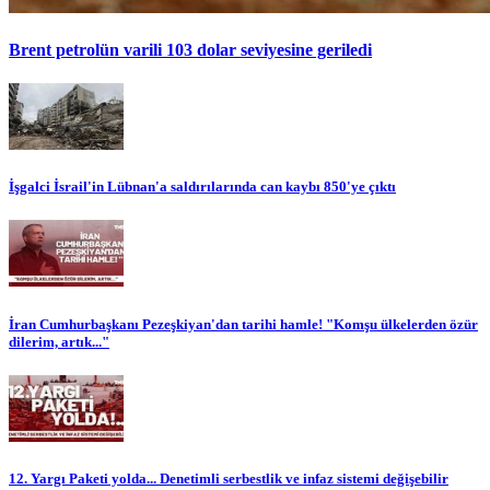
Brent petrolün varili 103 dolar seviyesine geriledi
İşgalci İsrail'in Lübnan'a saldırılarında can kaybı 850'ye çıktı
İran Cumhurbaşkanı Pezeşkiyan'dan tarihi hamle! "Komşu ülkelerden özür
dilerim, artık..."
12. Yargı Paketi yolda... Denetimli serbestlik ve infaz sistemi değişebilir