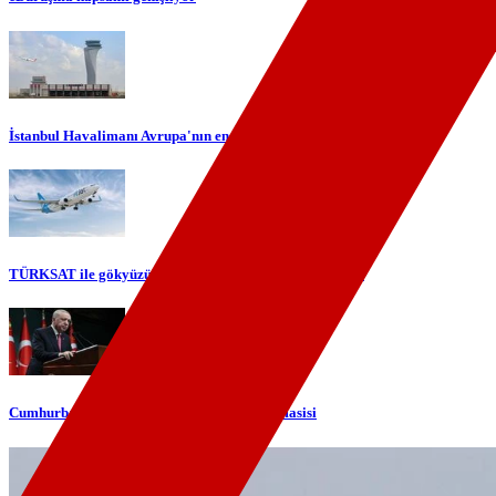
İstanbul Havalimanı Avrupa'nın en yoğun havalimanı oldu
TÜRKSAT ile gökyüzünde yerli internet dönemi başlıyor
Cumhurbaşkanı Erdoğan'dan telefon diplomasisi