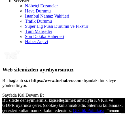
Servisler
Nöbetçi Eczaneler
Hava Durumu
İstanbul Namaz Vakitleri
Trafik Durumu
Süper Lig Puan Durumu ve Fikstür
Tüm Manşetler
Son Dakika Haberleri
Haber Arşivi
Web sitemizden ayrılıyorsunuz
Bu bağlantı sizi
https://www.tnshaber.com
dışındaki bir siteye
yönlendiriyor.
Sayfada Kal
Devam Et
Bu sitede deneyimlerinizi kişiselleştirmek amacıyla KVKK ve
GDPR uyarınca çerez (cookie) kullanmaktadır. Sitemizi kullanarak,
çerezleri kullanmamızı kabul edersiniz.
Gizlilik Politikası
Tamam