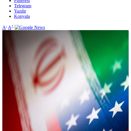
Pinterest
Telegram
Yazdır
Kopyala
-
+
A
A