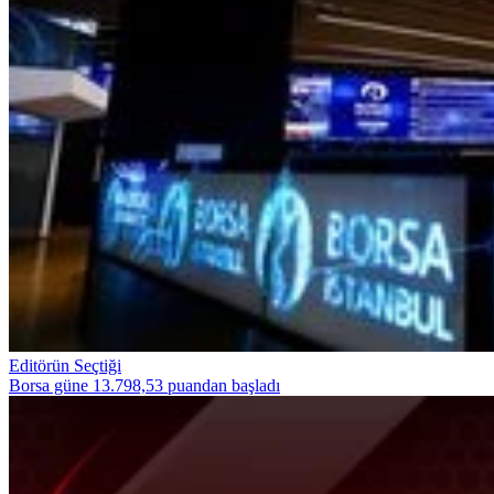
Editörün Seçtiği
Borsa güne 13.798,53 puandan başladı