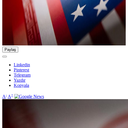
Paylaş
Linkedin
Pinterest
Telegram
Yazdır
Kopyala
-
+
A
A