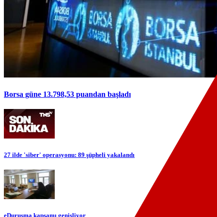
Borsa güne 13.798,53 puandan başladı
27 ilde 'siber' operasyonu: 89 şüpheli yakalandı
eDuruşma kapsamı genişliyor