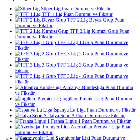
Süper Lig Puan Durumu ve Fikstür
TFF 1.Lig Puan Durumu ve Fikstür
TFF 2.Lig Beyaz Grup Puan
Durumu ve Fikstür
TFF 2.Lig Kırmızı Grup Puan
Durumu ve Fikstür
TFF 3.Lig 1.Grup Puan Durumu ve
Fikstür
TFF 3.Lig 2.Grup Puan Durumu ve
Fikstür
TFF 3.Lig 3.Grup Puan Durumu ve
Fikstür
TFF 3.Lig 4.Grup Puan Durumu ve
Fikstür
Almanya Bundesliga Puan Durumu
ve Fikstür
İngiltere Premier Lig Puan Durumu
ve Fikstür
İspanya La Liga Puan Durumu ve Fikstür
İtalya Serie A Puan Durumu ve Fikstür
Fransa Ligue 1 Puan Durumu ve Fikstür
Azerbaijan Premyer Liqa Puan
Durumu ve Fikstür
Şampiyonlar Ligi Puan Durumu ve
#
Takım
O
P