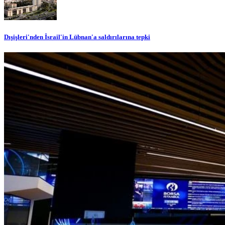
Dışişleri'nden İsrail'in Lübnan'a saldırılarına tepki