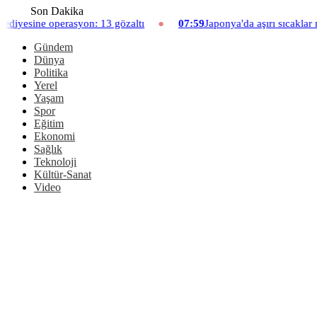
Son Dakika
n: 13 gözaltı
07:59
Japonya'da aşırı sıcaklar nedeniyle hayvanat
Gündem
Dünya
Politika
Yerel
Yaşam
Spor
Eğitim
Ekonomi
Sağlık
Teknoloji
Kültür-Sanat
Video