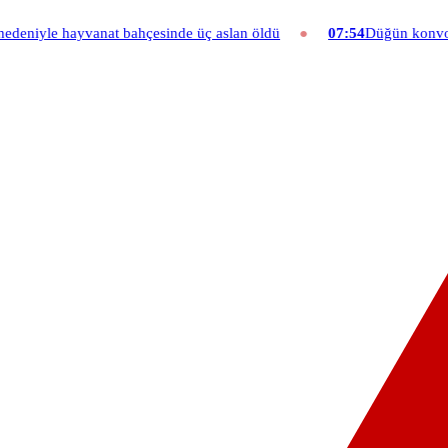
 bahçesinde üç aslan öldü
07:54
Düğün konvoyuna ağır fatura: 540