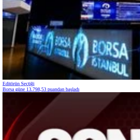
Editörün Seçtiği
Borsa güne 13.798,53 puandan başladı