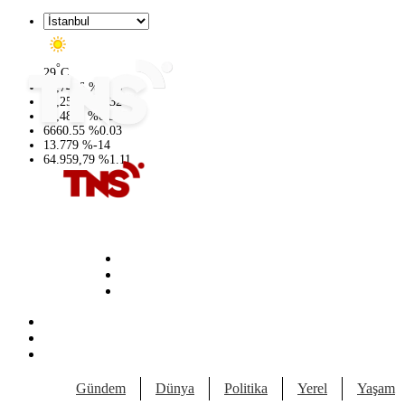
°
29
C
47,7436
%
0.18
55,2510
%
0.32
64,4811
%
0.38
6660.55
%
0.03
13.779
%
-14
64.959,79
%
1.11
Gündem
Dünya
Politika
Yerel
Yaşam