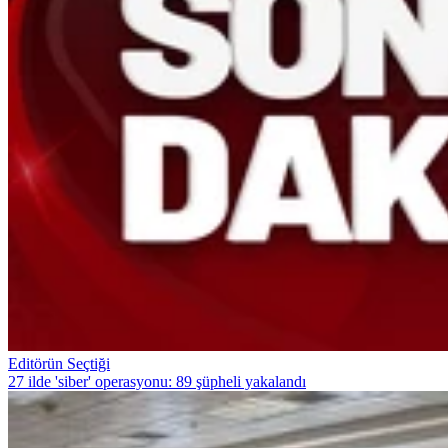
Editörün Seçtiği
27 ilde 'siber' operasyonu: 89 şüpheli yakalandı