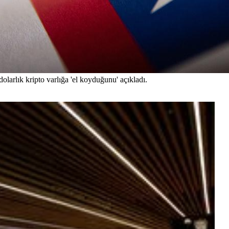
larlık kripto varlığa 'el koyduğunu' açıkladı.