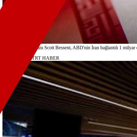
ABD Hazine Bakanı Scott Bessent, ABD'nin İran bağlantılı 1 milyar do
Kaynak:
RSS TRT HABER