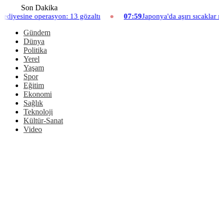
Son Dakika
 13 gözaltı
07:59
Japonya'da aşırı sıcaklar nedeniyle hayvanat b
Gündem
Dünya
Politika
Yerel
Yaşam
Spor
Eğitim
Ekonomi
Sağlık
Teknoloji
Kültür-Sanat
Video