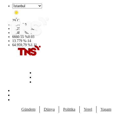
°
29
C
47,7436
%
0.18
55,2510
%
0.32
64,4811
%
0.38
6660.55
%
0.03
13.779
%
-14
64.959,79
%
1.11
Gündem
Dünya
Politika
Yerel
Yaşam