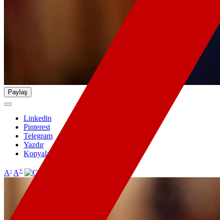
Paylaş
Linkedin
Pinterest
Telegram
Yazdır
Kopyala
-
+
A
A