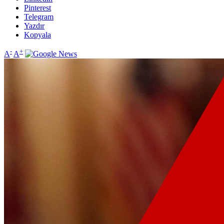
Pinterest
Telegram
Yazdır
Kopyala
-
+
A
A