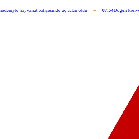
ahçesinde üç aslan öldü
07:54
Düğün konvoyuna ağır fatura: 540 b