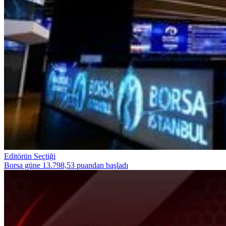
Editörün Seçtiği
Borsa güne 13.798,53 puandan başladı