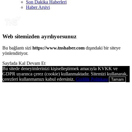
Son Dakika Haberleri
Haber Arşivi
Web sitemizden ayrılıyorsunuz
Bu bağlantı sizi
https://www.tnshaber.com
dışındaki bir siteye
yönlendiriyor.
Sayfada Kal
Devam Et
Bu sitede deneyimlerinizi kişiselleştirmek amacıyla KVKK ve
GDPR uyarınca çerez (cookie) kullanmaktadır. Sitemizi kullanarak,
çerezleri kullanmamızı kabul edersiniz.
Gizlilik Politikası
Tamam