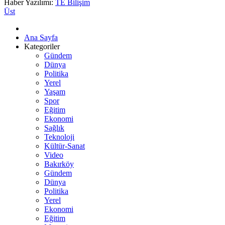
Haber Yazılımı:
TE Bilişim
Üst
Ana Sayfa
Kategoriler
Gündem
Dünya
Politika
Yerel
Yaşam
Spor
Eğitim
Ekonomi
Sağlık
Teknoloji
Kültür-Sanat
Video
Bakırköy
Gündem
Dünya
Politika
Yerel
Ekonomi
Eğitim