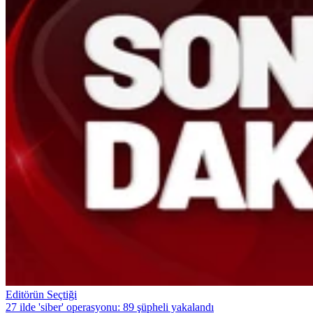
Editörün Seçtiği
27 ilde 'siber' operasyonu: 89 şüpheli yakalandı