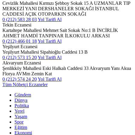
Cevizlik Mahallesi Kırmızı Şebboy Sokak 15 A UZMANLAR TIP
MERKEZİ YANI DERSHANELER SOKAĞI İSTANBUL
CADDESİ AÇIK OTOPARKIN SOKAĞI
0 (212) 583 28 03
Yol Tarifi Al
Tekin Eczanesi
Kartaltepe Mahallesi Mehmet Sait Sokak No:1 B İNCİRLİK
AHMET HAMDİ TANPINAR İLKOKULU ARKASI
0 (212) 466 01 18
Yol Tarifi Al
Yeşilyurt Eczanesi
Yeşilyurt Mahallesi Sipahioğlu Caddesi 13 B
0 (212) 573 15 20
Yol Tarifi Al
Akvaryum Eczanesi
Şenlikköy Mahallesi Eski Halkalı Caddesi 33 Akvaryum Yanı Akua
Florya AVMm Zemin Kat
0 (212) 574 24 20
Yol Tarifi Al
Tüm Nöbetçi Eczaneler
Gündem
Dünya
Politika
Yerel
Yaşam
Spor
Eğitim
Ekonomi