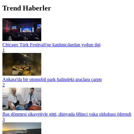
Trend Haberler
Chicago Türk Festivali'ne katılımcılardan yoğun ilgi
1
Ankara'da bir otomobil park halindeki araçlara çarptı
2
Baş dönmesi şikayetiyle gitti, dünyada 68inci vaka olduğunı öğrendi
3