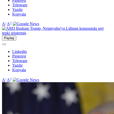
Pinterest
Telegram
Yazdır
Kopyala
-
+
A
A
Paylaş
Linkedin
Pinterest
Telegram
Yazdır
Kopyala
-
+
A
A