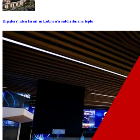
Dışişleri'nden İsrail'in Lübnan'a saldırılarına tepki