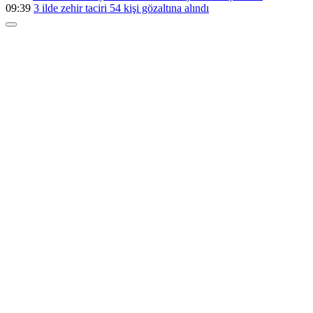
09:39
3 ilde zehir taciri 54 kişi gözaltına alındı