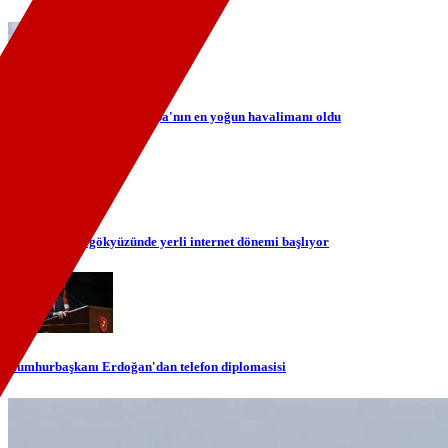
İstanbul Havalimanı Avrupa'nın en yoğun havalimanı oldu
TÜRKSAT ile gökyüzünde yerli internet dönemi başlıyor
Cumhurbaşkanı Erdoğan'dan telefon diplomasisi