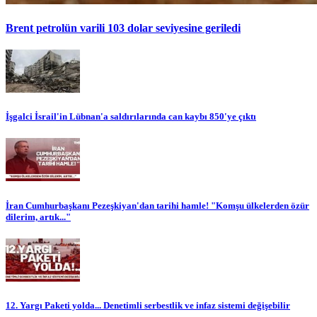
Brent petrolün varili 103 dolar seviyesine geriledi
İşgalci İsrail'in Lübnan'a saldırılarında can kaybı 850'ye çıktı
İran Cumhurbaşkanı Pezeşkiyan'dan tarihi hamle! "Komşu ülkelerden özür
dilerim, artık..."
12. Yargı Paketi yolda... Denetimli serbestlik ve infaz sistemi değişebilir