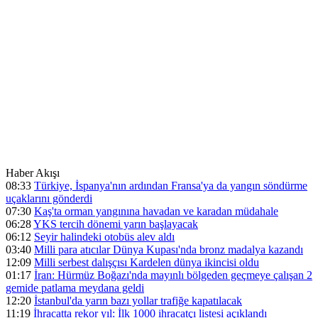
Haber Akışı
08:33
Türkiye, İspanya'nın ardından Fransa'ya da yangın söndürme
uçaklarını gönderdi
07:30
Kaş'ta orman yangınına havadan ve karadan müdahale
06:28
YKS tercih dönemi yarın başlayacak
06:12
Seyir halindeki otobüs alev aldı
03:40
Milli para atıcılar Dünya Kupası'nda bronz madalya kazandı
12:09
Milli serbest dalışçısı Kardelen dünya ikincisi oldu
01:17
İran: Hürmüz Boğazı'nda mayınlı bölgeden geçmeye çalışan 2
gemide patlama meydana geldi
12:20
İstanbul'da yarın bazı yollar trafiğe kapatılacak
11:19
İhracatta rekor yıl: İlk 1000 ihracatçı listesi açıklandı