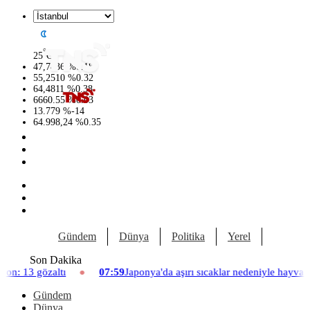
°
25
C
47,7436
%
0.18
55,2510
%
0.32
64,4811
%
0.38
6660.55
%
0.03
13.779
%
-14
64.998,24
%
0.35
Gündem
Dünya
Politika
Yerel
Yaşam
Son Dakika
07:59
Japonya'da aşırı sıcaklar nedeniyle hayvanat bahçesinde üç a
Gündem
Dünya