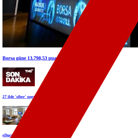
Borsa güne 13.798,53 puandan başladı
27 ilde 'siber' operasyonu: 89 şüpheli yakalandı
eDuruşma kapsamı genişliyor