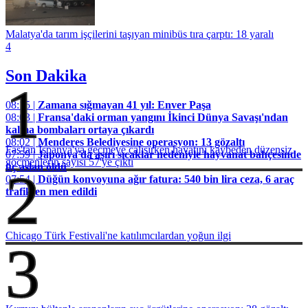
Malatya'da tarım işçilerini taşıyan minibüs tıra çarptı: 18 yaralı
4
Son Dakika
1
08:15 |
Zamana sığmayan 41 yıl: Enver Paşa
08:03 |
Fransa'daki orman yangını İkinci Dünya Savaşı'ndan
kalma bombaları ortaya çıkardı
08:02 |
Menderes Belediyesine operasyon: 13 gözaltı
Fas'tan İspanya'ya geçmeye çalışırken hayatını kaybeden düzensiz
07:59 |
Japonya'da aşırı sıcaklar nedeniyle hayvanat bahçesinde
göçmenlerin sayısı 57'ye çıktı
üç aslan öldü
2
07:54 |
Düğün konvoyuna ağır fatura: 540 bin lira ceza, 6 araç
trafikten men edildi
Chicago Türk Festivali'ne katılımcılardan yoğun ilgi
3