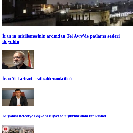
İran'ın misillemesinin ardından Tel Aviv'de patlama sesleri
duyuldu
İran: Ali Laricani İsrail saldırısında öldü
Kuşadası Belediye Başkanı rüşvet soruşturmasında tutuklandı