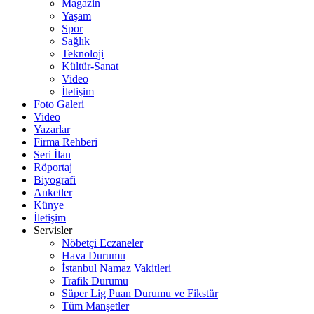
Magazin
Yaşam
Spor
Sağlık
Teknoloji
Kültür-Sanat
Video
İletişim
Foto Galeri
Video
Yazarlar
Firma Rehberi
Seri İlan
Röportaj
Biyografi
Anketler
Künye
İletişim
Servisler
Nöbetçi Eczaneler
Hava Durumu
İstanbul Namaz Vakitleri
Trafik Durumu
Süper Lig Puan Durumu ve Fikstür
Tüm Manşetler