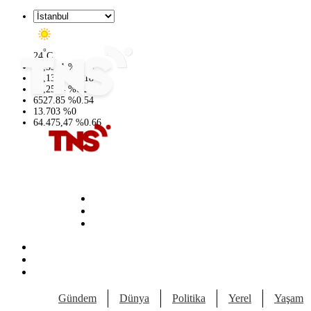
°
24
C
47,5971
%
0.05
55,1336
%
0.18
64,2534
%
0.22
6527.85
%
0.54
13.703
%
0
64.475,47
%
0.66
Gündem
Dünya
Politika
Yerel
Yaşam