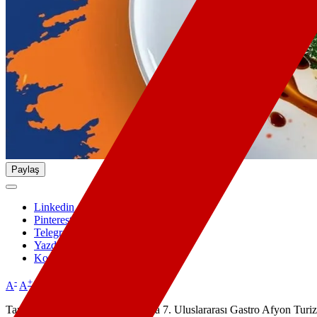
Paylaş
Linkedin
Pinterest
Telegram
Yazdır
Kopyala
-
+
A
A
Tarihle Mayalanan Şehir temasıyla 7. Uluslararası Gastro Afyon Turizm