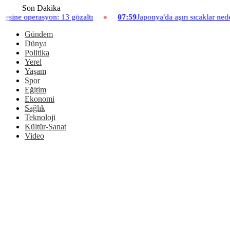
Son Dakika
asyon: 13 gözaltı
07:59
Japonya'da aşırı sıcaklar nedeniyle hay
Gündem
Dünya
Politika
Yerel
Yaşam
Spor
Eğitim
Ekonomi
Sağlık
Teknoloji
Kültür-Sanat
Video