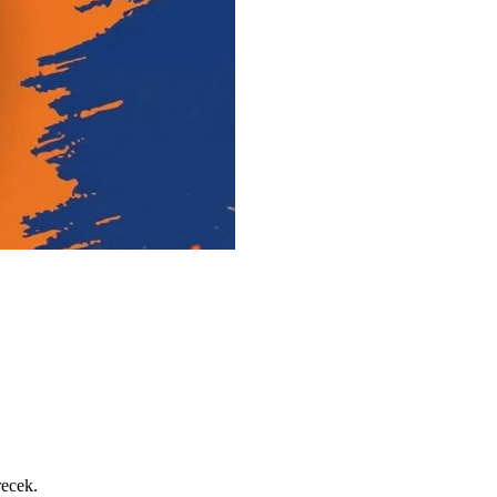
recek.