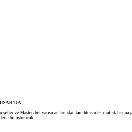
HİSAR’DA
ışan şefler ve Masterchef yarışmacılarından tanıdık isimler mutfak başın
ilerle buluşturacak.