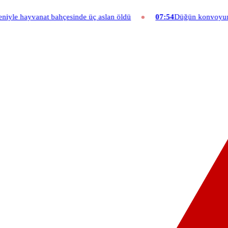
vanat bahçesinde üç aslan öldü
07:54
Düğün konvoyuna ağır fatura: