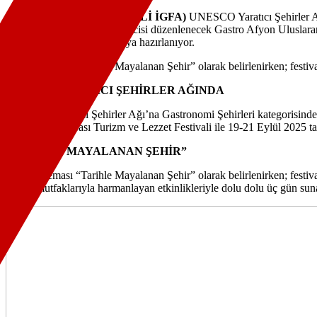
Özden DEMİRCİ (KOCAELİ İGFA)
UNESCO Yaratıcı Şehirler Ağı
Afyonkarahisar, bu yıl yedincisi düzenlenecek Gastro Afyon Uluslarar
lezzet tutkunlarını ağırlamaya hazırlanıyor.
Bu yılın teması “Tarihle Mayalanan Şehir” olarak belirlenirken; festiva
UNESCO YARATICI ŞEHİRLER AĞINDA
UNESCO Yaratıcı Şehirler Ağı’na Gastronomi Şehirleri kategorisinde 2
Afyon Uluslararası Turizm ve Lezzet Festivali ile 19-21 Eylül 2025 tar
“TARİHLE MAYALANAN ŞEHİR”
Bu yılın teması “Tarihle Mayalanan Şehir” olarak belirlenirken; festiv
dünya mutfaklarıyla harmanlayan etkinlikleriyle dolu dolu üç gün sun