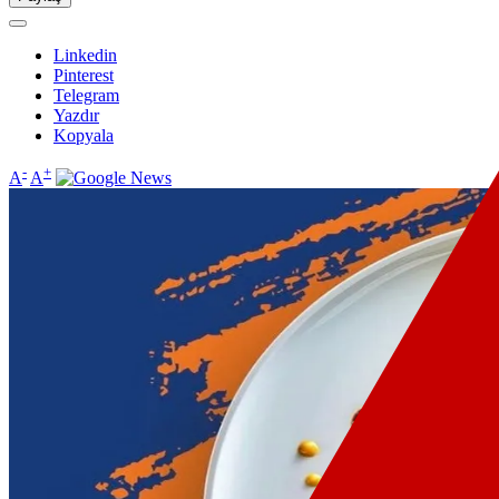
Linkedin
Pinterest
Telegram
Yazdır
Kopyala
-
+
A
A