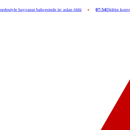
hçesinde üç aslan öldü
07:54
Düğün konvoyuna ağır fatura: 540 bin