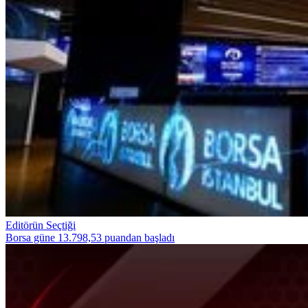
Editörün Seçtiği
Borsa güne 13.798,53 puandan başladı