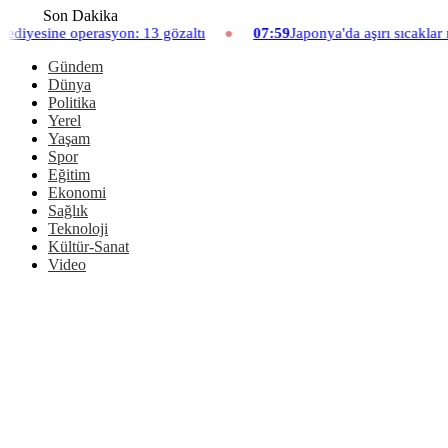
Son Dakika
13 gözaltı
07:59
Japonya'da aşırı sıcaklar nedeniyle hayvanat ba
Gündem
Dünya
Politika
Yerel
Yaşam
Spor
Eğitim
Ekonomi
Sağlık
Teknoloji
Kültür-Sanat
Video