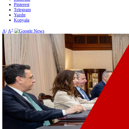
Pinterest
Telegram
Yazdır
Kopyala
-
+
A
A