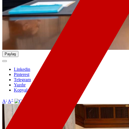
Paylaş
Linkedin
Pinterest
Telegram
Yazdır
Kopyala
-
+
A
A