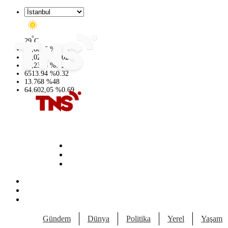
°
29
C
47,6006
%
0.06
55,0250
%
0.02
64,2398
%
0.2
6513.94
%
0.32
13.768
%
48
64.602,05
%
0.69
Gündem
Dünya
Politika
Yerel
Yaşam