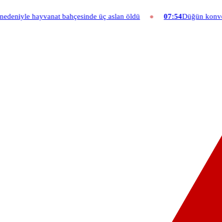
le hayvanat bahçesinde üç aslan öldü
07:54
Düğün konvoyuna ağır f