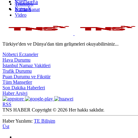
Şanlıurfa
Teknoloji
Şırnak
Kültür-Sanat
Video
Türkiye'den ve Dünya'dan tüm gelişmeleri okuyabilirsiniz...
Nöbetçi Eczaneler
Hava Durumu
İstanbul Namaz Vakitleri
Trafik Durumu
Puan Durumu ve Fikstür
Tüm Manşetler
Son Dakika Haberleri
Haber Arşivi
RSS
TNS HABER Copyright © 2026 Her hakkı saklıdır.
Haber Yazılımı:
TE Bilişim
Üst