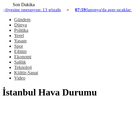
Son Dakika
e operasyon: 13 gözaltı
07:59
Japonya'da aşırı sıcaklar nedeniy
Gündem
Dünya
Politika
Yerel
Yaşam
Spor
Eğitim
Ekonomi
Sağlık
Teknoloji
Kültür-Sanat
Video
İstanbul Hava Durumu