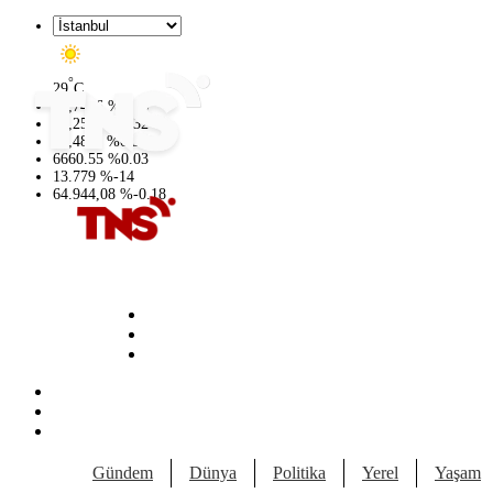
°
29
C
47,7436
%
0.18
55,2510
%
0.32
64,4811
%
0.38
6660.55
%
0.03
13.779
%
-14
64.944,08
%
-0.18
Gündem
Dünya
Politika
Yerel
Yaşam