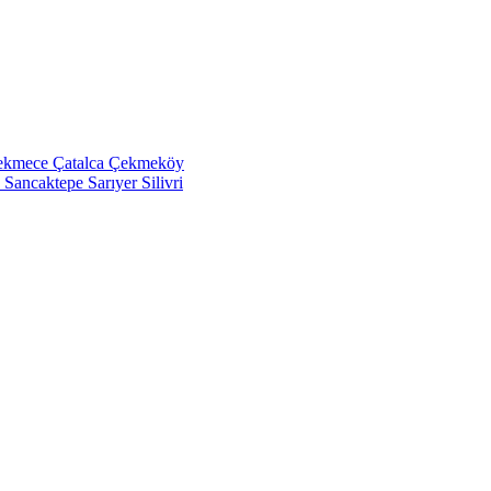
ekmece
Çatalca
Çekmeköy
k
Sancaktepe
Sarıyer
Silivri