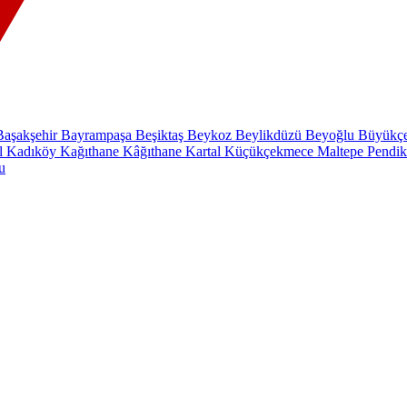
Başakşehir
Bayrampaşa
Beşiktaş
Beykoz
Beylikdüzü
Beyoğlu
Büyükç
ul
Kadıköy
Kağıthane
Kâğıthane
Kartal
Küçükçekmece
Maltepe
Pendi
u