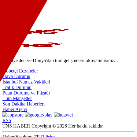
Sağlık
Teknoloji
Kültür-Sanat
Video
Türkiye'den ve Dünya'dan tüm gelişmeleri okuyabilirsiniz...
Nöbetçi Eczaneler
Hava Durumu
İstanbul Namaz Vakitleri
Trafik Durumu
Puan Durumu ve Fikstür
Tüm Manşetler
Son Dakika Haberleri
Haber Arşivi
RSS
TNS HABER Copyright © 2026 Her hakkı saklıdır.
Haber Yazılımı:
TE Bilişim