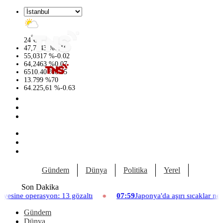
°
24
C
47,7143
%
0.16
55,0317
%
-0.02
64,2463
%
0.07
6510.40
%
0.45
13.799
%
70
64.225,61
%
-0.63
Gündem
Dünya
Politika
Yerel
Yaşam
Son Dakika
erasyon: 13 gözaltı
07:59
Japonya'da aşırı sıcaklar nedeniyle h
Gündem
Dünya