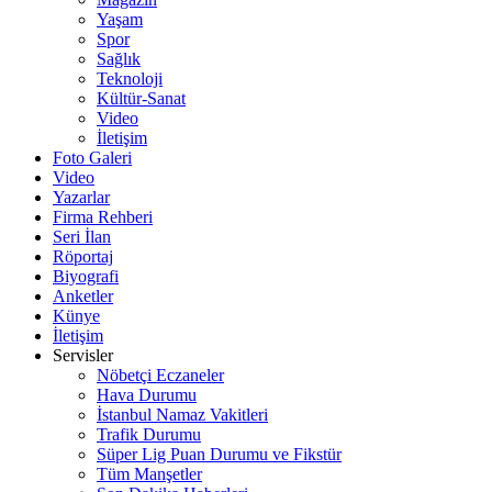
Yaşam
Spor
Sağlık
Teknoloji
Kültür-Sanat
Video
İletişim
Foto Galeri
Video
Yazarlar
Firma Rehberi
Seri İlan
Röportaj
Biyografi
Anketler
Künye
İletişim
Servisler
Nöbetçi Eczaneler
Hava Durumu
İstanbul Namaz Vakitleri
Trafik Durumu
Süper Lig Puan Durumu ve Fikstür
Tüm Manşetler