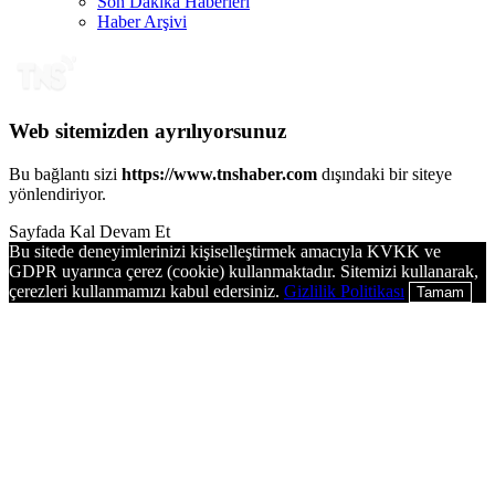
Son Dakika Haberleri
Haber Arşivi
Web sitemizden ayrılıyorsunuz
Bu bağlantı sizi
https://www.tnshaber.com
dışındaki bir siteye
yönlendiriyor.
Sayfada Kal
Devam Et
Bu sitede deneyimlerinizi kişiselleştirmek amacıyla KVKK ve
GDPR uyarınca çerez (cookie) kullanmaktadır. Sitemizi kullanarak,
çerezleri kullanmamızı kabul edersiniz.
Gizlilik Politikası
Tamam