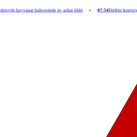
hçesinde üç aslan öldü
07:54
Düğün konvoyuna ağır fatura: 540 bi