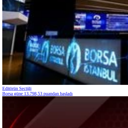
Editörün Seçtiği
Borsa güne 13.798,53 puandan başladı