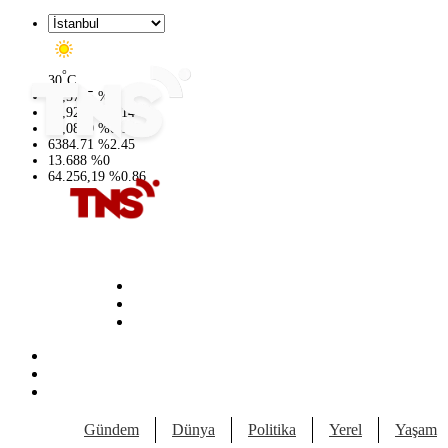
°
30
C
47,5785
%
0.1
54,9297
%
0.14
64,0850
%
0.14
6384.71
%
2.45
13.688
%
0
64.256,19
%
0.86
Gündem
Dünya
Politika
Yerel
Yaşam