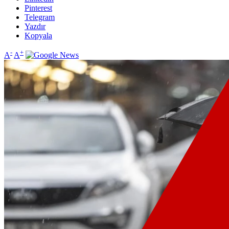
Pinterest
Telegram
Yazdır
Kopyala
-
+
A
A