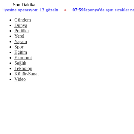
Son Dakika
13 gözaltı
07:59
Japonya'da aşırı sıcaklar nedeniyle hayvanat ba
Gündem
Dünya
Politika
Yerel
Yaşam
Spor
Eğitim
Ekonomi
Sağlık
Teknoloji
Kültür-Sanat
Video