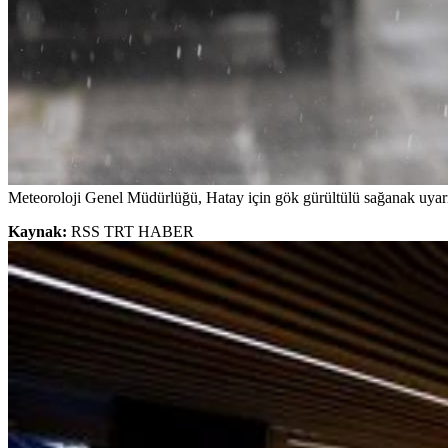
Meteoroloji Genel Müdürlüğü, Hatay için gök gürültülü sağanak uyar
Kaynak:
RSS TRT HABER