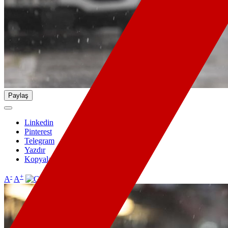
Paylaş
Linkedin
Pinterest
Telegram
Yazdır
Kopyala
-
+
A
A