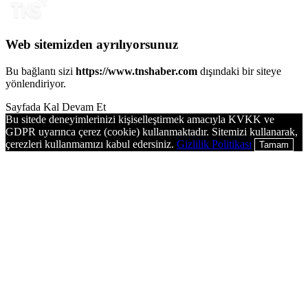
Web sitemizden ayrılıyorsunuz
Bu bağlantı sizi
https://www.tnshaber.com
dışındaki bir siteye
yönlendiriyor.
Sayfada Kal
Devam Et
Bu sitede deneyimlerinizi kişiselleştirmek amacıyla KVKK ve
GDPR uyarınca çerez (cookie) kullanmaktadır. Sitemizi kullanarak,
çerezleri kullanmamızı kabul edersiniz.
Gizlilik Politikası
Tamam