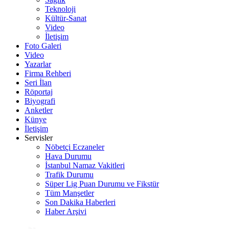
Teknoloji
Kültür-Sanat
Video
İletişim
Foto Galeri
Video
Yazarlar
Firma Rehberi
Seri İlan
Röportaj
Biyografi
Anketler
Künye
İletişim
Servisler
Nöbetçi Eczaneler
Hava Durumu
İstanbul Namaz Vakitleri
Trafik Durumu
Süper Lig Puan Durumu ve Fikstür
Tüm Manşetler
Son Dakika Haberleri
Haber Arşivi