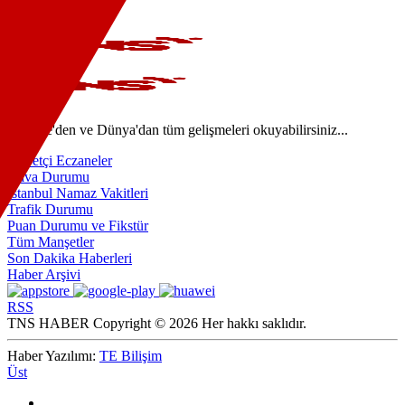
Video
Türkiye'den ve Dünya'dan tüm gelişmeleri okuyabilirsiniz...
Nöbetçi Eczaneler
Hava Durumu
İstanbul Namaz Vakitleri
Trafik Durumu
Puan Durumu ve Fikstür
Tüm Manşetler
Son Dakika Haberleri
Haber Arşivi
RSS
TNS HABER Copyright © 2026 Her hakkı saklıdır.
Haber Yazılımı:
TE Bilişim
Üst