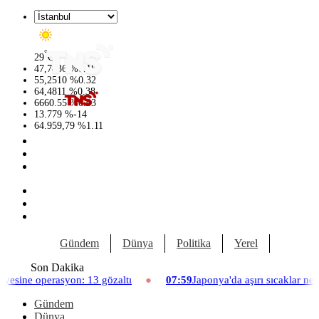
°
29
C
47,7436
%
0.18
55,2510
%
0.32
64,4811
%
0.38
6660.55
%
0.03
13.779
%
-14
64.959,79
%
1.11
Gündem
Dünya
Politika
Yerel
Yaşam
Son Dakika
erasyon: 13 gözaltı
07:59
Japonya'da aşırı sıcaklar nedeniyle h
Gündem
Dünya