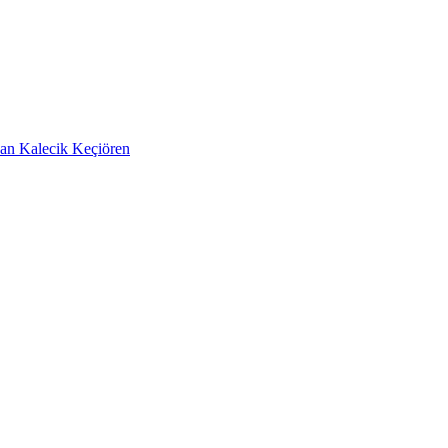
zan
Kalecik
Keçiören