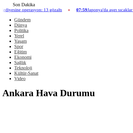
Son Dakika
ine operasyon: 13 gözaltı
07:59
Japonya'da aşırı sıcaklar neden
Gündem
Dünya
Politika
Yerel
Yaşam
Spor
Eğitim
Ekonomi
Sağlık
Teknoloji
Kültür-Sanat
Video
Ankara Hava Durumu