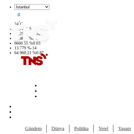
°
24
C
47,7436
%
0.18
55,2510
%
0.32
64,4811
%
0.38
6660.55
%
0.03
13.779
%
-14
64.960,21
%
0.87
Gündem
Dünya
Politika
Yerel
Yaşam