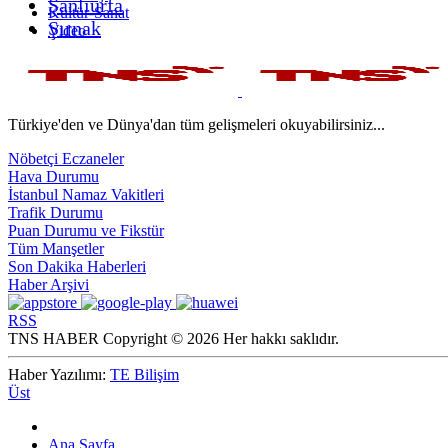
Şanlıurfa
Kültür-Sanat
Şırnak
Video
Türkiye'den ve Dünya'dan tüm gelişmeleri okuyabilirsiniz...
Nöbetçi Eczaneler
Hava Durumu
İstanbul Namaz Vakitleri
Trafik Durumu
Puan Durumu ve Fikstür
Tüm Manşetler
Son Dakika Haberleri
Haber Arşivi
RSS
TNS HABER Copyright © 2026 Her hakkı saklıdır.
Haber Yazılımı:
TE Bilişim
Üst
Ana Sayfa