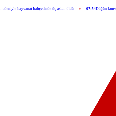
iyle hayvanat bahçesinde üç aslan öldü
07:54
Düğün konvoyuna ağı