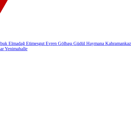
ubuk
Elmadağ
Etimesgut
Evren
Gölbaşı
Güdül
Haymana
Kahramanka
sar
Yenimahalle