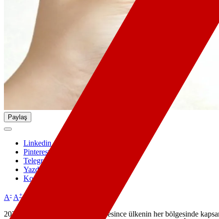
Paylaş
Linkedin
Pinterest
Telegram
Yazdır
Kopyala
-
+
A
A
2025-2026 eğitim-öğretim yılı süresince ülkenin her bölgesinde kapsa