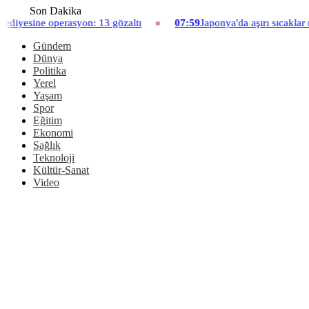
Son Dakika
on: 13 gözaltı
07:59
Japonya'da aşırı sıcaklar nedeniyle hayvana
Gündem
Dünya
Politika
Yerel
Yaşam
Spor
Eğitim
Ekonomi
Sağlık
Teknoloji
Kültür-Sanat
Video