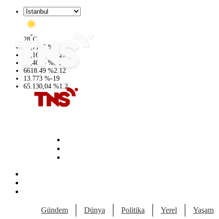
°
28
C
47,7106
%
0.17
55,1652
%
0.27
64,4046
%
0.35
6618.49
%
2.12
13.773
%
-19
65.130,04
%
1.2
Gündem
Dünya
Politika
Yerel
Yaşam