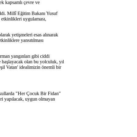
ek kapsamlı çevre ve
ildi. Millî Eğitim Bakanı Yusuf
 etkinlikleri uygulaması,
arak yetişmeleri esas alınarak
kinliklere yansıtılması
man yangınları gibi ciddi
e başlayacak olan bu yolculuk, yıl
eşil Vatan' idealimizin önemli bir
okullarda "Her Çocuk Bir Fidan"
mleri yapılacak, uygun olmayan