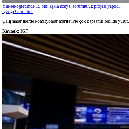
Yükseköğretimde 15 bini aşkın sosyal sorumluluk projesi yapıldı
İçeriği Görüntüle
Çalışmalar illerde komisyonlar marifetiyle çok kapsamlı şekilde yürüt
Kaynak:
İGF