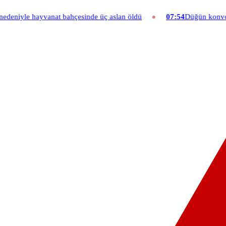
t bahçesinde üç aslan öldü
07:54
Düğün konvoyuna ağır fatura: 54