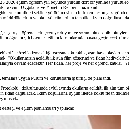
25-2026 eğitim öğretim yılı boyunca yurdun dört bir yanında yürütülec
matik Takvimi Uygulama ve Yönetim Rehberi" hazırlandı.
lıklı ve koordineli şekilde yürütülmesi için birimlere resmî yazı gönder
itim müdürlüklerinin ve okul yönetimlerinin tematik takvim doğrultusunda
 şiarıyla öğrencilerin çevreye duyarlı ve sorumluluk sahibi bireyler ol
itim öğretim yılı boyunca eğitim kurumlarında hayata geçirilecek tüm et
ri"ne özel kaleme aldığı yazısında kuraklık, aşırı hava olayları ve or
ak, "Okullarımızın açıldığı ilk gün film gösterimi ve fidan hediyeleriyl
şmalarıyla devam edecektir. Her fidan, her proje ve her öğrenci katkısı, 'Y
 temalara uygun kurum ve kuruluşlarla iş birliği de planlandı.
rotokolü" doğrultusunda eylül ayında okulların açıldığı ilk gün tüm 
 için fidan dağıtılacak. İklim koşullarına uygun illerde köklü fidan diki
tirilecek.
esteği ve eğitim planlamaları yapılacak.