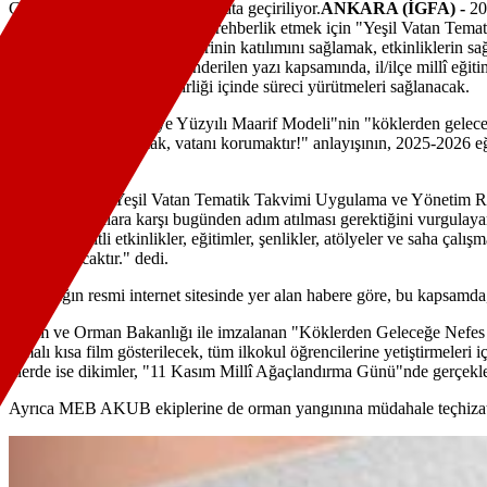
Geleceğe Çare" etkinlikleri hayata geçiriliyor.
ANKARA (İGFA) -
20
sürdürülebilirlik çalışmalarına rehberlik etmek için "Yeşil Vatan Te
Sürece tüm Bakanlık birimlerinin katılımını sağlamak, etkinliklerin sağ
Tekin'in imzasıyla illere gönderilen yazı kapsamında, il/ilçe millî eğ
yereldeki paydaşlarla iş birliği içinde süreci yürütmeleri sağlanacak.
Bu çerçevede, "Türkiye Yüzyılı Maarif Modeli"nin "köklerden geleceğe"
"Yeşil Vatan'ı korumak, vatanı korumaktır!" anlayışının, 2025-2026 eğ
amaçlanıyor.
Bakan Tekin, "Yeşil Vatan Tematik Takvimi Uygulama ve Yönetim Rehbe
çevresel sorunlara karşı bugünden adım atılması gerektiğini vurgulayar
boyunca çeşitli etkinlikler, eğitimler, şenlikler, atölyeler ve saha çalı
parçası olacaktır." dedi.
Bakanlığın resmi internet sitesinde yer alan habere göre, bu kapsamda,
Tarım ve Orman Bakanlığı ile imzalanan "Köklerden Geleceğe Nefes P
temalı kısa film gösterilecek, tüm ilkokul öğrencilerine yetiştirmeleri
illerde ise dikimler, "11 Kasım Millî Ağaçlandırma Günü"nde gerçekleş
Ayrıca MEB AKUB ekiplerine de orman yangınına müdahale teçhizat d