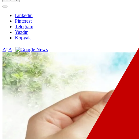
Linkedin
Pinterest
Telegram
Yazdır
Kopyala
-
+
A
A