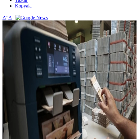
Yazdır
Kopyala
-
+
A
A