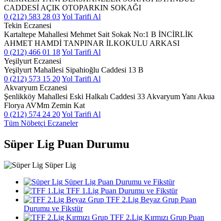
CADDESİ AÇIK OTOPARKIN SOKAĞI
0 (212) 583 28 03
Yol Tarifi Al
Tekin Eczanesi
Kartaltepe Mahallesi Mehmet Sait Sokak No:1 B İNCİRLİK
AHMET HAMDİ TANPINAR İLKOKULU ARKASI
0 (212) 466 01 18
Yol Tarifi Al
Yeşilyurt Eczanesi
Yeşilyurt Mahallesi Sipahioğlu Caddesi 13 B
0 (212) 573 15 20
Yol Tarifi Al
Akvaryum Eczanesi
Şenlikköy Mahallesi Eski Halkalı Caddesi 33 Akvaryum Yanı Akua
Florya AVMm Zemin Kat
0 (212) 574 24 20
Yol Tarifi Al
Tüm Nöbetçi Eczaneler
Süper Lig Puan Durumu
Süper Lig
Süper Lig Puan Durumu ve Fikstür
TFF 1.Lig Puan Durumu ve Fikstür
TFF 2.Lig Beyaz Grup Puan
Durumu ve Fikstür
TFF 2.Lig Kırmızı Grup Puan