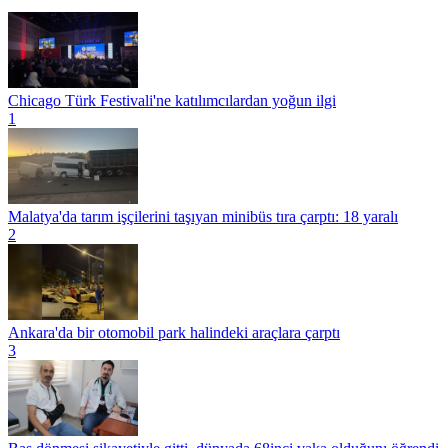
Chicago Türk Festivali'ne katılımcılardan yoğun ilgi
1
Malatya'da tarım işçilerini taşıyan minibüs tıra çarptı: 18 yaralı
2
Ankara'da bir otomobil park halindeki araçlara çarptı
3