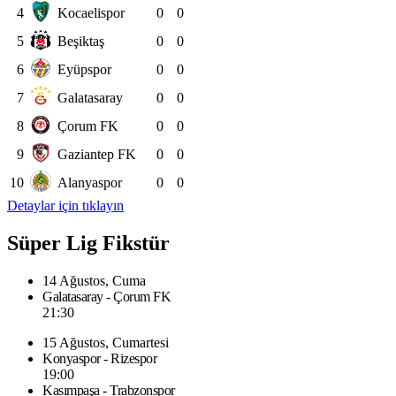
4
Kocaelispor
0
0
5
Beşiktaş
0
0
6
Eyüpspor
0
0
7
Galatasaray
0
0
8
Çorum FK
0
0
9
Gaziantep FK
0
0
10
Alanyaspor
0
0
Detaylar için tıklayın
Süper Lig Fikstür
14 Ağustos, Cuma
Galatasaray - Çorum FK
21:30
15 Ağustos, Cumartesi
Konyaspor - Rizespor
19:00
Kasımpaşa - Trabzonspor