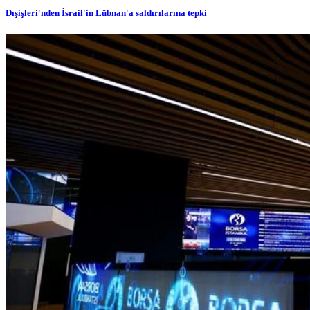
Dışişleri'nden İsrail'in Lübnan'a saldırılarına tepki