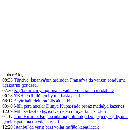
Haber Akışı
08:33
Türkiye, İspanya'nın ardından Fransa'ya da yangın söndürme
uçaklarını gönderdi
07:30
Kaş'ta orman yangınına havadan ve karadan müdahale
06:28
YKS tercih dönemi yarın başlayacak
06:12
Seyir halindeki otobüs alev aldı
03:40
Milli para atıcılar Dünya Kupası'nda bronz madalya kazandı
12:09
Milli serbest dalışçısı Kardelen dünya ikincisi oldu
01:17
İran: Hürmüz Boğazı'nda mayınlı bölgeden geçmeye çalışan 2
gemide patlama meydana geldi
12:20
İstanbul'da yarın bazı yollar trafiğe kapatılacak