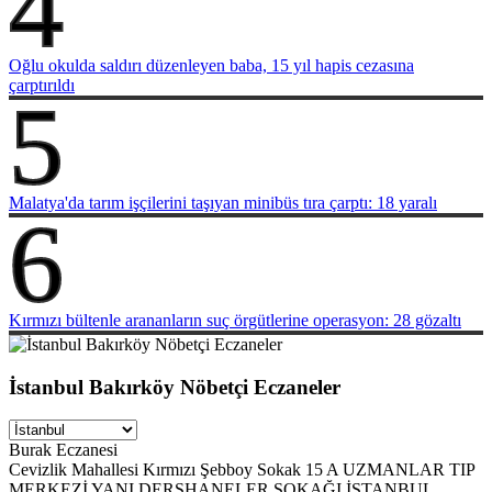
4
Oğlu okulda saldırı düzenleyen baba, 15 yıl hapis cezasına
çarptırıldı
5
Malatya'da tarım işçilerini taşıyan minibüs tıra çarptı: 18 yaralı
6
Kırmızı bültenle arananların suç örgütlerine operasyon: 28 gözaltı
İstanbul Bakırköy Nöbetçi Eczaneler
Burak Eczanesi
Cevizlik Mahallesi Kırmızı Şebboy Sokak 15 A UZMANLAR TIP
MERKEZİ YANI DERSHANELER SOKAĞI İSTANBUL