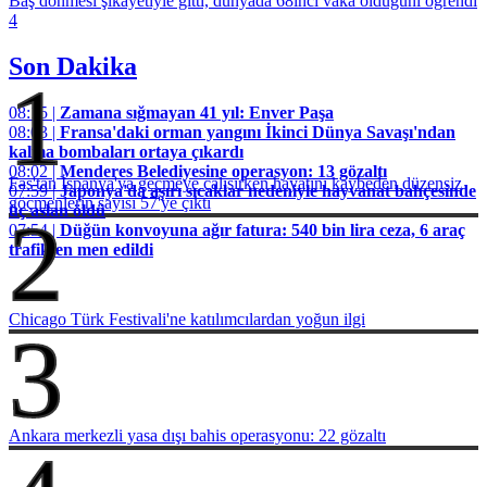
Baş dönmesi şikayetiyle gitti, dünyada 68inci vaka olduğunı öğrendi
4
Son Dakika
1
08:15 |
Zamana sığmayan 41 yıl: Enver Paşa
08:03 |
Fransa'daki orman yangını İkinci Dünya Savaşı'ndan
kalma bombaları ortaya çıkardı
08:02 |
Menderes Belediyesine operasyon: 13 gözaltı
Fas'tan İspanya'ya geçmeye çalışırken hayatını kaybeden düzensiz
07:59 |
Japonya'da aşırı sıcaklar nedeniyle hayvanat bahçesinde
göçmenlerin sayısı 57'ye çıktı
üç aslan öldü
2
07:54 |
Düğün konvoyuna ağır fatura: 540 bin lira ceza, 6 araç
trafikten men edildi
Chicago Türk Festivali'ne katılımcılardan yoğun ilgi
3
Ankara merkezli yasa dışı bahis operasyonu: 22 gözaltı