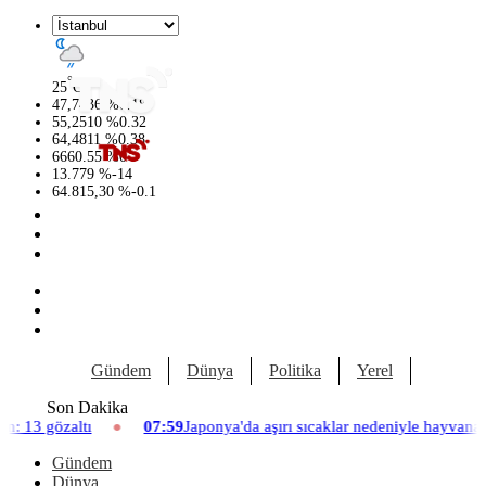
°
25
C
47,7436
%
0.18
55,2510
%
0.32
64,4811
%
0.38
6660.55
%
0
13.779
%
-14
64.815,30
%
-0.1
Gündem
Dünya
Politika
Yerel
Yaşam
Son Dakika
07:59
Japonya'da aşırı sıcaklar nedeniyle hayvanat bahçesinde üç asl
Gündem
Dünya