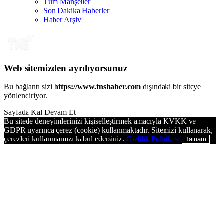
Tüm Manşetler
Son Dakika Haberleri
Haber Arşivi
Web sitemizden ayrılıyorsunuz
Bu bağlantı sizi
https://www.tnshaber.com
dışındaki bir siteye
yönlendiriyor.
Sayfada Kal
Devam Et
Bu sitede deneyimlerinizi kişiselleştirmek amacıyla KVKK ve
GDPR uyarınca çerez (cookie) kullanmaktadır. Sitemizi kullanarak,
çerezleri kullanmamızı kabul edersiniz.
Gizlilik Politikası
Tamam