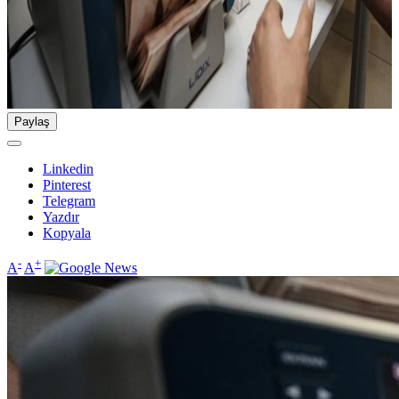
Paylaş
Linkedin
Pinterest
Telegram
Yazdır
Kopyala
-
+
A
A