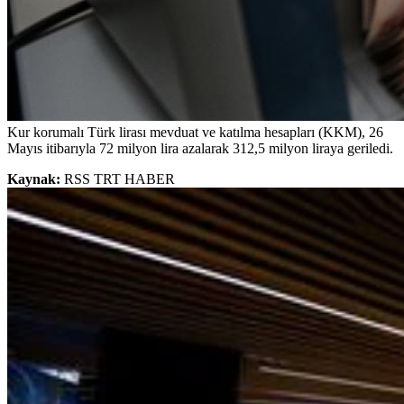
Kur korumalı Türk lirası mevduat ve katılma hesapları (KKM), 26
Mayıs itibarıyla 72 milyon lira azalarak 312,5 milyon liraya geriledi.
Kaynak:
RSS TRT HABER