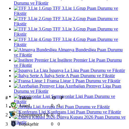
Durumu ve Fikstür
TFF 3.Lig 1.Grup Puan Durumu ve
Fikstür
TFF 3.Lig 2.Grup Puan Durumu ve
Fikstür
TFF 3.Lig 3.Grup Puan Durumu ve
Fikstür
TFF 3.Lig 4.Grup Puan Durumu ve
Fikstür
Almanya Bundesliga Puan Durumu
ve Fikstür
İngiltere Premier Lig Puan Durumu
ve Fikstür
İspanya La Liga Puan Durumu ve Fikstür
İtalya Serie A Puan Durumu ve Fikstür
Fransa Ligue 1 Puan Durumu ve Fikstür
Azerbaijan Premyer Liqa Puan
Durumu ve Fikstür
Şampiyonlar Ligi Puan Durumu ve
#
Takım
O
P
Fikstür
1
Amed
0
0
Avrupa Ligi Puan Durumu ve Fikstür
Konferans Ligi Puan Durumu ve Fikstür
2
Erzurumspor FK
0
0
Dünya Kupası 2026 Puan Durumu ve
Fikstür
3
Başakşehir
0
0