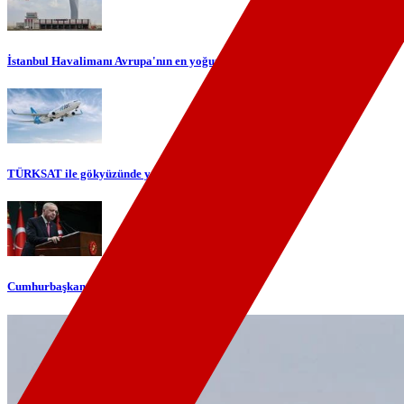
İstanbul Havalimanı Avrupa'nın en yoğun havalimanı oldu
TÜRKSAT ile gökyüzünde yerli internet dönemi başlıyor
Cumhurbaşkanı Erdoğan'dan telefon diplomasisi