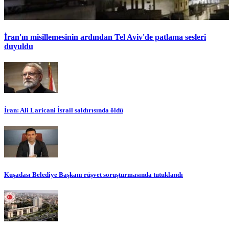
İran'ın misillemesinin ardından Tel Aviv'de patlama sesleri
duyuldu
İran: Ali Laricani İsrail saldırısında öldü
Kuşadası Belediye Başkanı rüşvet soruşturmasında tutuklandı