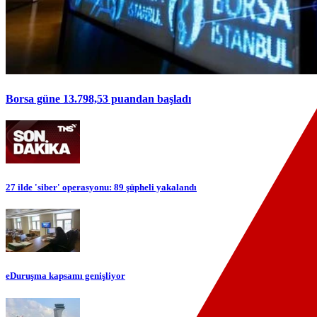
Borsa güne 13.798,53 puandan başladı
27 ilde 'siber' operasyonu: 89 şüpheli yakalandı
eDuruşma kapsamı genişliyor