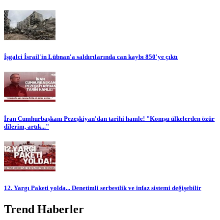
İşgalci İsrail'in Lübnan'a saldırılarında can kaybı 850'ye çıktı
İran Cumhurbaşkanı Pezeşkiyan'dan tarihi hamle! "Komşu ülkelerden özür
dilerim, artık..."
12. Yargı Paketi yolda... Denetimli serbestlik ve infaz sistemi değişebilir
Trend Haberler