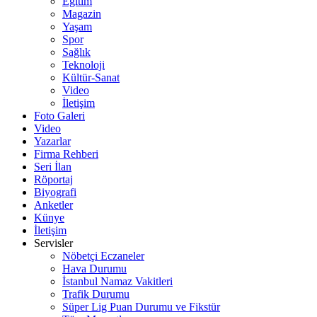
Eğitim
Magazin
Yaşam
Spor
Sağlık
Teknoloji
Kültür-Sanat
Video
İletişim
Foto Galeri
Video
Yazarlar
Firma Rehberi
Seri İlan
Röportaj
Biyografi
Anketler
Künye
İletişim
Servisler
Nöbetçi Eczaneler
Hava Durumu
İstanbul Namaz Vakitleri
Trafik Durumu
Süper Lig Puan Durumu ve Fikstür