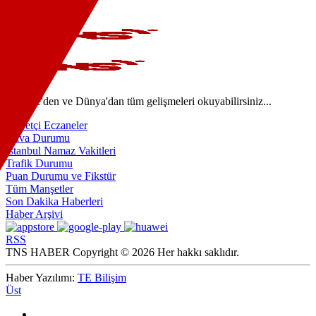
Video
Türkiye'den ve Dünya'dan tüm gelişmeleri okuyabilirsiniz...
Nöbetçi Eczaneler
Hava Durumu
İstanbul Namaz Vakitleri
Trafik Durumu
Puan Durumu ve Fikstür
Tüm Manşetler
Son Dakika Haberleri
Haber Arşivi
RSS
TNS HABER Copyright © 2026 Her hakkı saklıdır.
Haber Yazılımı:
TE Bilişim
Üst