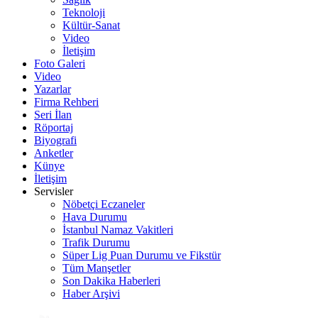
Teknoloji
Kültür-Sanat
Video
İletişim
Foto Galeri
Video
Yazarlar
Firma Rehberi
Seri İlan
Röportaj
Biyografi
Anketler
Künye
İletişim
Servisler
Nöbetçi Eczaneler
Hava Durumu
İstanbul Namaz Vakitleri
Trafik Durumu
Süper Lig Puan Durumu ve Fikstür
Tüm Manşetler
Son Dakika Haberleri
Haber Arşivi