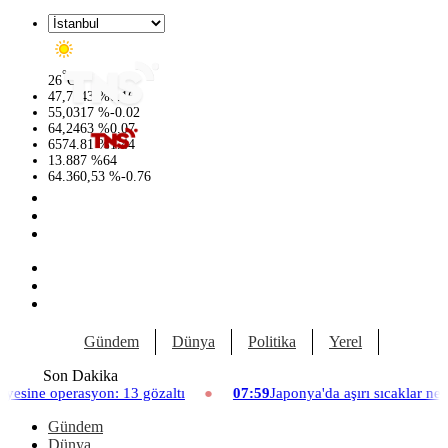
°
26
C
47,7143
%
0.16
55,0317
%
-0.02
64,2463
%
0.07
6574.81
%
1.44
13.887
%
64
64.360,53
%
-0.76
Gündem
Dünya
Politika
Yerel
Yaşam
Son Dakika
erasyon: 13 gözaltı
07:59
Japonya'da aşırı sıcaklar nedeniyle h
Gündem
Dünya