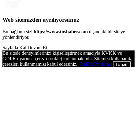
Web sitemizden ayrılıyorsunuz
Bu bağlantı sizi
https://www.tnshaber.com
dışındaki bir siteye
yönlendiriyor.
Sayfada Kal
Devam Et
Bu sitede deneyimlerinizi kişiselleştirmek amacıyla KVKK ve
GDPR uyarınca çerez (cookie) kullanmaktadır. Sitemizi kullanarak,
çerezleri kullanmamızı kabul edersiniz.
Gizlilik Politikası
Tamam