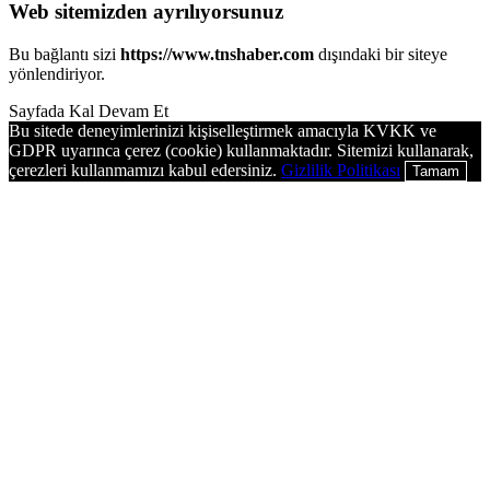
Web sitemizden ayrılıyorsunuz
Bu bağlantı sizi
https://www.tnshaber.com
dışındaki bir siteye
yönlendiriyor.
Sayfada Kal
Devam Et
Bu sitede deneyimlerinizi kişiselleştirmek amacıyla KVKK ve
GDPR uyarınca çerez (cookie) kullanmaktadır. Sitemizi kullanarak,
çerezleri kullanmamızı kabul edersiniz.
Gizlilik Politikası
Tamam