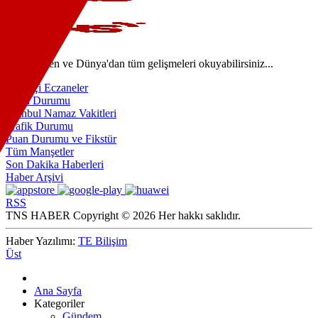
Türkiye'den ve Dünya'dan tüm gelişmeleri okuyabilirsiniz...
Nöbetçi Eczaneler
Hava Durumu
İstanbul Namaz Vakitleri
Trafik Durumu
Puan Durumu ve Fikstür
Tüm Manşetler
Son Dakika Haberleri
Haber Arşivi
RSS
TNS HABER Copyright © 2026 Her hakkı saklıdır.
Haber Yazılımı:
TE Bilişim
Üst
Ana Sayfa
Kategoriler
Gündem