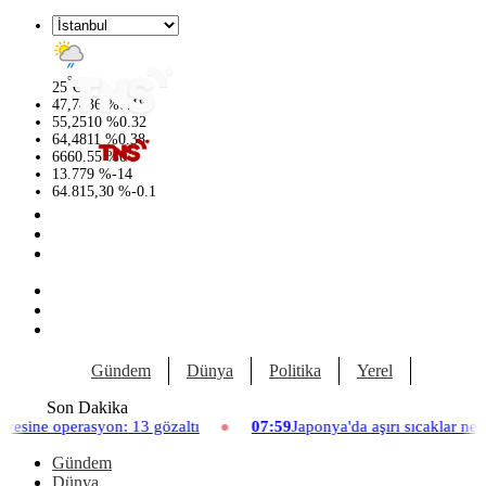
°
25
C
47,7436
%
0.18
55,2510
%
0.32
64,4811
%
0.38
6660.55
%
0
13.779
%
-14
64.815,30
%
-0.1
Gündem
Dünya
Politika
Yerel
Yaşam
Son Dakika
erasyon: 13 gözaltı
07:59
Japonya'da aşırı sıcaklar nedeniyle ha
Gündem
Dünya